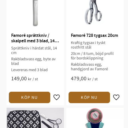
Famoré sprättkniv / 
Famoré 728 tygsax 20cm
skalpell med 3 blad, 14 
Kraftig tygsax i tyskt
cm
rostfritt stål
Sprättkniv i härdat stål, 14
cm
20cm / 8 tum, böjd profil
för bordsklippning
Rakbladsvass egg, byte av
blad
Rakbladsvass egg,
handgjord av Famoré
Levereras med 3 blad
149,00
479,00
kr
/
st
kr
/
st