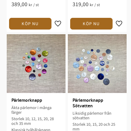
389,00
319,00
kr
/
st
kr
/
st
Pärlemorknapp
Pärlemorknapp 
Sötvatten
Äkta pärlemor i många
färger
Liksidig pärlemor från
sötvatten
Storlek 10, 12, 15, 20, 28
och 35 mm
Storlek 10, 15, 20 och 25
mm
Klassisk tvåhålsknapp