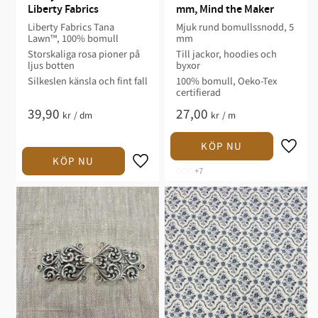
Liberty Fabrics
mm, Mind the Maker
Liberty Fabrics Tana
Mjuk rund bomullssnodd, 5
Lawn™, 100% bomull
mm
Storskaliga rosa pioner på
Till jackor, hoodies och
ljus botten
byxor
Silkeslen känsla och fint fall
100% bomull, Oeko-Tex
certifierad
39,90
27,00
kr
/
dm
kr
/
m
+7