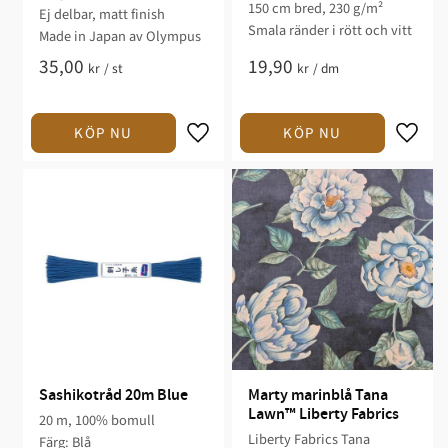
150 cm bred, 230 g/m²
Ej delbar, matt finish
Smala ränder i rött och vitt
Made in Japan av Olympus
35,00
19,90
kr
/
st
kr
/
dm
Sashikotråd 20m Blue
Marty marinblå Tana 
Lawn™ Liberty Fabrics
20 m, 100% bomull
Liberty Fabrics Tana
Färg: Blå