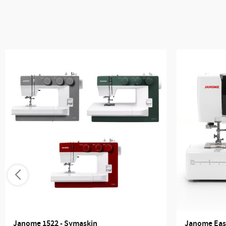
Janome 1522 - Symaskin
Janome Easy