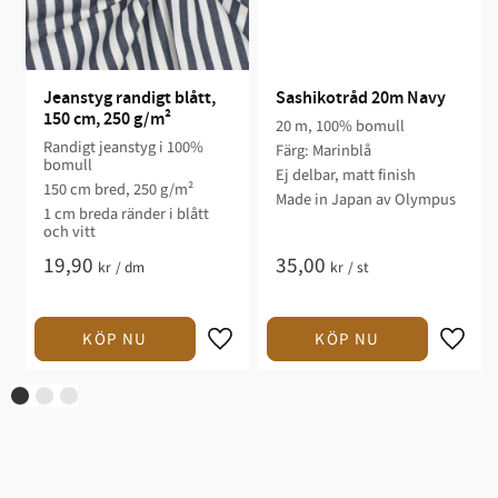
Jeanstyg randigt blått, 
Sashikotråd 20m Navy
150 cm, 250 g/m²
20 m, 100% bomull
Randigt jeanstyg i 100%
Färg: Marinblå
bomull
Ej delbar, matt finish
150 cm bred, 250 g/m²
Made in Japan av Olympus
1 cm breda ränder i blått
och vitt
19,90
35,00
kr
/
dm
kr
/
st