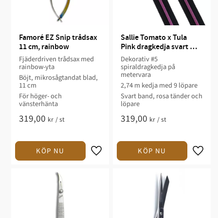
Famoré EZ Snip trådsax 
Sallie Tomato x Tula 
11 cm, rainbow
Pink dragkedja svart 
med rosa, #5, 2,74 m
Fjäderdriven trådsax med
Dekorativ #5
rainbow-yta
spiraldragkedja på
metervara
Böjt, mikrosågtandat blad,
11 cm
2,74 m kedja med 9 löpare
För höger- och
Svart band, rosa tänder och
vänsterhänta
löpare
319,00
319,00
kr
/
st
kr
/
st