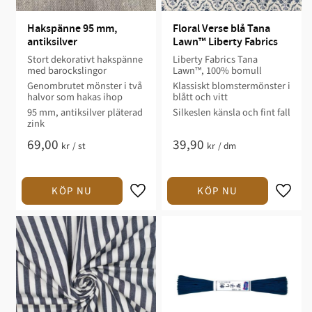
Hakspänne 95 mm, 
Floral Verse blå Tana 
antiksilver
Lawn™ Liberty Fabrics
Stort dekorativt hakspänne
Liberty Fabrics Tana
med barockslingor
Lawn™, 100% bomull
Genombrutet mönster i två
Klassiskt blomstermönster i
halvor som hakas ihop
blått och vitt
95 mm, antiksilver pläterad
Silkeslen känsla och fint fall
zink
69,00
39,90
kr
/
st
kr
/
dm