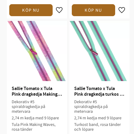
Sallie Tomato x Tula 
Sallie Tomato x Tula 
Pink dragkedja Making 
Pink dragkedja turkos 
Waves #5, 2,74 m
med rosa, #5, 2,74 m
Dekorativ #5
Dekorativ #5
spiraldragkedja på
spiraldragkedja på
metervara
metervara
2,74 m kedja med 9 löpare
2,74 m kedja med 9 löpare
Tula Pink Making Waves,
Turkost band, rosa tänder
rosa tänder
och löpare