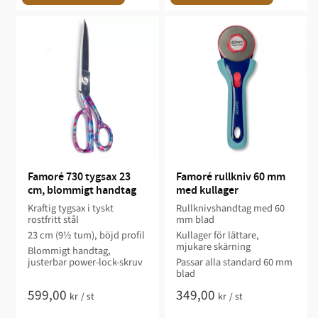
Famoré 730 tygsax 23 
Famoré rullkniv 60 mm 
cm, blommigt handtag
med kullager
Kraftig tygsax i tyskt
Rullknivshandtag med 60
rostfritt stål
mm blad
23 cm (9½ tum), böjd profil
Kullager för lättare,
mjukare skärning
Blommigt handtag,
justerbar power-lock-skruv
Passar alla standard 60 mm
blad
599,00
349,00
kr
/
st
kr
/
st