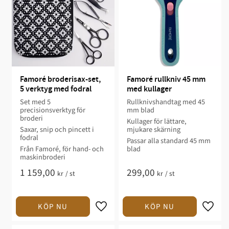
Famoré broderisax-set, 
Famoré rullkniv 45 mm 
5 verktyg med fodral
med kullager
Set med 5
Rullknivshandtag med 45
precisionsverktyg för
mm blad
broderi
Kullager för lättare,
Saxar, snip och pincett i
mjukare skärning
fodral
Passar alla standard 45 mm
Från Famoré, för hand- och
blad
maskinbroderi
1 159,00
299,00
kr
/
st
kr
/
st