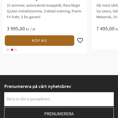
22 sömmar, automatiskt knapphål, flera färger
Vår mest sål
Gjuten metallstomme, 3-delad matning, friarm
Syr jeans, läd
Fri frakt, 5 års garanti
Mekanisk, 19 
3 995,00
7 495,00
kr
/
st
k
+1
Prenumerera på vårt nyhetsbrev
PRENUMERERA