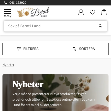
046-152020
Kundv
Meny
Favorite
FILTRERA
SORTERA
Nyheter
Nyheter
Varje månad presenterar vi nya produkter – tyger,
sybehör och tillbehör. Besök oss online eller i butiken i
Lund för att ta del av det senaste.