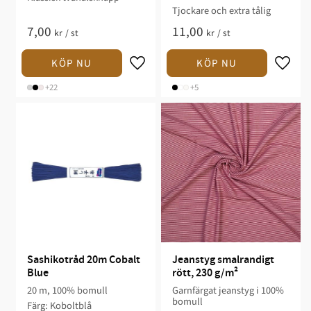
Tjockare och extra tålig
7,00
11,00
kr
/
st
kr
/
st
+22
+5
Sashikotråd 20m Cobalt 
Jeanstyg smalrandigt 
Blue
rött, 230 g/m²
20 m, 100% bomull
Garnfärgat jeanstyg i 100%
bomull
Färg: Koboltblå