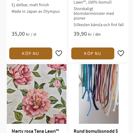
Lawn™, 100% bomull
Ej delbar, matt finish
Storskaligt
Made in Japan av Olympus
blomstermönster med
pioner
Silkeslen känsla och fint fall
35,00
39,90
kr
/
st
kr
/
dm
Marty rosa Tana Lawn™ 
Rund bomullssnodd 5 