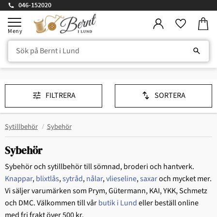
046-152020
Kundv
Meny
Favorite
FILTRERA
SORTERA
Sytillbehör
Sybehör
Sybehör
Sybehör och sytillbehör till sömnad, broderi och hantverk.
Knappar
,
blixtlås
,
sytråd
,
nålar
,
vlieseline
,
saxar
och mycket mer.
Vi säljer varumärken som Prym, Gütermann, KAI, YKK, Schmetz
och DMC. Välkommen till vår
butik i Lund
eller beställ online
med fri frakt över 500 kr.