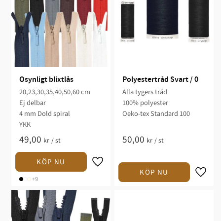
Osynligt blixtlås
Polyestertråd Svart / 0
20,23,30,35,40,50,60 cm
Alla tygers tråd
Ej delbar
100% polyester
4 mm Dold spiral
Oeko-tex Standard 100
YKK
49,00
50,00
kr
/
st
kr
/
st
+9