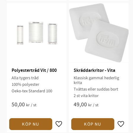
Polyestertråd Vit / 800
Skräddarkritor - Vita
Alla tygers tråd
Klassisk gammal hederlig
krita
100% polyester
Tvättas eller suddas bort
Oeko-tex Standard 100
2 st vita kritor
50,00
49,00
kr
/
st
kr
/
st