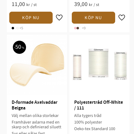
11,00
39,00
kr
/
st
kr
/
st
+5
+9
50
%
D-formade Axelvaddar 
Polyestertråd Off-White 
Beigea
/ 111
Välj mellan olika storlekar
Alla tygers tråd
Framhäver axlarna med en
100% polyester
skarp och definierad siluett
Oeko-tex Standard 100
Sys eller nålas fast