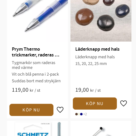
Prym Thermo 
Läderknapp med hals
trickmarker, raderas 
Läderknapp med hals
med värme – 2-pack vit 
Tygmarkör som raderas
15, 20, 22, 25 mm
och blå
med värme
Vit och blå penna i 2-pack
Suddas bort med strykjärn
119,00
19,00
kr
/
st
kr
/
st
+2