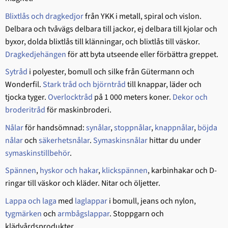
Blixtlås och dragkedjor
från YKK i metall, spiral och vislon.
Delbara och tvåvägs delbara till jackor, ej delbara till kjolar och
byxor, dolda blixtlås till klänningar, och blixtlås till väskor.
Dragkedjehängen
för att byta utseende eller förbättra greppet.
Sytråd
i polyester, bomull och silke från Gütermann och
Wonderfil.
Stark tråd och björntråd
till knappar, läder och
tjocka tyger.
Overlocktråd
på 1 000 meters koner.
Dekor och
broderitråd
för maskinbroderi.
Nålar
för handsömnad:
synålar
,
stoppnålar
,
knappnålar
,
böjda
nålar
och
säkerhetsnålar
.
Symaskinsnålar
hittar du under
symaskinstillbehör
.
Spännen
,
hyskor och hakar
,
klickspännen
, karbinhakar och D-
ringar till väskor och kläder. Nitar och öljetter.
Lappa och laga
med
laglappar
i bomull, jeans och nylon,
tygmärken
och
armbågslappar
. Stoppgarn och
klädvårdsprodukter.