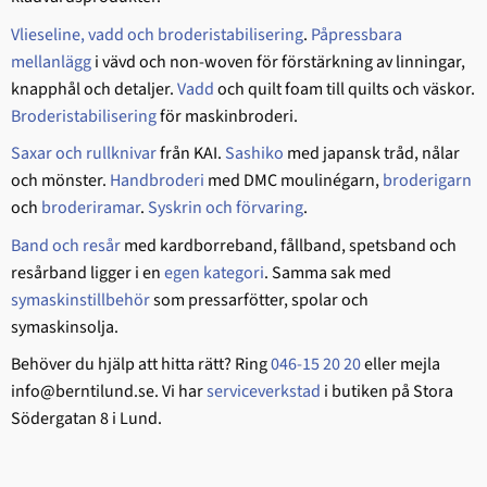
Vlieseline, vadd och broderistabilisering
.
Påpressbara
mellanlägg
i vävd och non-woven för förstärkning av linningar,
knapphål och detaljer.
Vadd
och quilt foam till quilts och väskor.
Broderistabilisering
för maskinbroderi.
Saxar och rullknivar
från KAI.
Sashiko
med japansk tråd, nålar
och mönster.
Handbroderi
med DMC moulinégarn,
broderigarn
och
broderiramar
.
Syskrin och förvaring
.
Band och resår
med kardborreband, fållband, spetsband och
resårband ligger i en
egen kategori
. Samma sak med
symaskinstillbehör
som pressarfötter, spolar och
symaskinsolja.
Behöver du hjälp att hitta rätt? Ring
046-15 20 20
eller mejla
info@berntilund.se. Vi har
serviceverkstad
i butiken på Stora
Södergatan 8 i Lund.