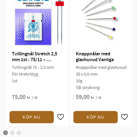
Tvillingnål Stretch 2,5 
Knappnålar med 
mm 1st - 75/11 – 
glashuvud Vanliga
Schmetz
Tvillingnål 75 - 2,5 mm
Knappnålar med glashuvud
För stretchtyg
30 x 0,6 mm
1st
10g
Tål strykning
75,00
59,00
kr
/
st
kr
/
st