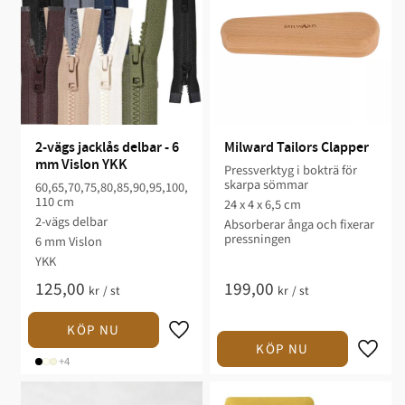
2-vägs jacklås delbar - 6 
Milward Tailors Clapper
mm Vislon YKK
Pressverktyg i bokträ för
skarpa sömmar
60,65,70,75,80,85,90,95,100,
110 cm
24 x 4 x 6,5 cm
2-vägs delbar
Absorberar ånga och fixerar
pressningen
6 mm Vislon
YKK
125,00
199,00
kr
/
st
kr
/
st
+4