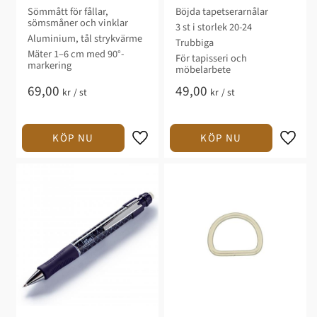
Sömmått för fållar,
Böjda tapetserarnålar
sömsmåner och vinklar
3 st i storlek 20-24
Aluminium, tål strykvärme
Trubbiga
Mäter 1–6 cm med 90°-
För tapisseri och
markering
möbelarbete
69,00
49,00
kr
/
st
kr
/
st