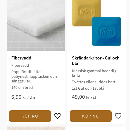
Fibervadd
Skräddarkritor - Gul och 
blå
Fibervadd
Klassisk gammal hederlig
Populärt till filtar,
krita
babynest, lapptäcken och
sänggavlar.​
Tvättas eller suddas bort
140 cm bred
1st Gul och 1st blå
6,90
49,00
kr
/
dm
kr
/
st