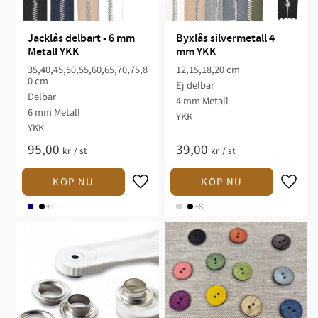
Jacklås delbart - 6 mm 
Byxlås silvermetall 4 
Metall YKK
mm YKK
35,40,45,50,55,60,65,70,75,8
12,15,18,20 cm
0 cm
Ej delbar
Delbar
4 mm Metall
6 mm Metall
YKK
YKK
95,00
39,00
kr
/
st
kr
/
st
+1
+8