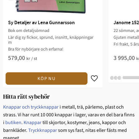
Sy Detaljer av Lena Gunnarsson
Janome 152
Bok om detaljsömnad
22 sömmar, au
Lär dig sy fickor, sprund, insnitt, knäppningar
Gjuten metal
m
Fri frakt, 5 år
Bra för nybörjare och erfarna!
579,00
3 995,00
kr
/
st
k
Hitta rätt sybehör
Knappar och tryckknappar
i metall, trä, pärlemo, plast och
strass. Vi har runt 10 000 knappar i lager, varav en del bara finns
i
butiken
.
Knappar
till skjortor, kostymer, jeans, kappor och
barnkläder.
Tryckknappar
som sys fast, nitas eller fästs med
magnet.