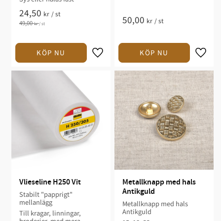
24,50
kr
/
st
50,00
kr
/
st
49,00
kr
/
st
Vlieseline H250 Vit
Metallknapp med hals 
Antikguld
Stabilt "papprigt"
mellanlägg
Metallknapp med hals
Antikguld
Till kragar, linningar,