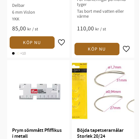
tyger
Delbar
Tas bort med vatten eller
6 mm Vislon
värme
YKK
85,00
110,00
kr
/
st
kr
/
st
+10
Prym sömmått Pfiffikus 
Böjda tapetserarnålar 
i metall
Storlek 20/24