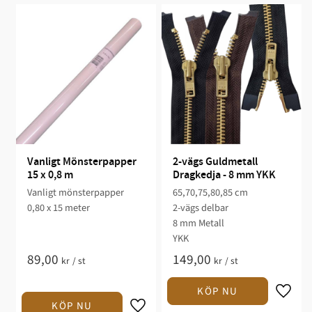
Vanligt Mönsterpapper 
2-vägs Guldmetall 
15 x 0,8 m
Dragkedja - 8 mm YKK
Vanligt mönsterpapper
65,70,75,80,85 cm
0,80 x 15 meter
2-vägs delbar
8 mm Metall
YKK
89,00
149,00
kr
/
st
kr
/
st