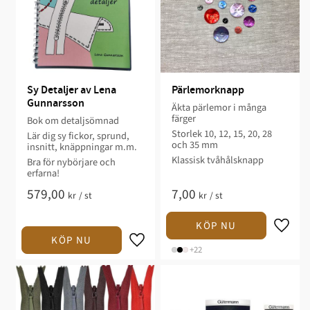
Sy Detaljer av Lena 
Pärlemorknapp
Gunnarsson
Äkta pärlemor i många
färger
Bok om detaljsömnad
Storlek 10, 12, 15, 20, 28
Lär dig sy fickor, sprund,
och 35 mm
insnitt, knäppningar m.m.
Klassisk tvåhålsknapp
Bra för nybörjare och
erfarna!
579,00
7,00
kr
/
st
kr
/
st
+22