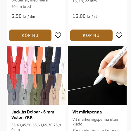
broderier, med mera ​
15, 18, 22 mm
90 cm bred​
6,90
16,00
kr
/
dm
kr
/
st
Jacklås Delbar - 6 mm 
Vit märkpenna
Vislon YKK
Vit markeringspenna utan
kladd
35,40,45,50,55,60,65,70,75,8
0 cm
För markeringar på mörka