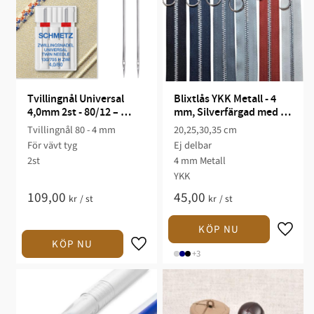
Tvillingnål Universal 
Blixtlås YKK Metall - 4 
4,0mm 2st - 80/12 – 
mm, Silverfärgad med 
Schmetz
ring
Tvillingnål 80 - 4 mm
20,25,30,35 cm
För vävt tyg
Ej delbar
2st
4 mm Metall
YKK
109,00
45,00
kr
/
st
kr
/
st
+3