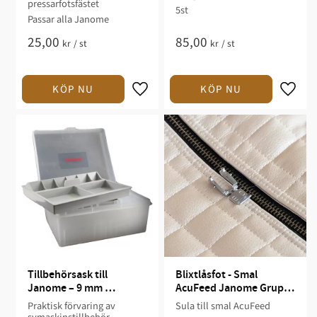
pressarfotsfästet
5st
Passar alla Janome
25,00
85,00
kr
/
st
kr
/
st
Tillbehörsask till 
Blixtlåsfot - Smal 
Janome – 9 mm 
AcuFeed Janome Grupp 
Pressarfotsgrupp 1
1A och 1C
Praktisk förvaring av
Sula till smal AcuFeed