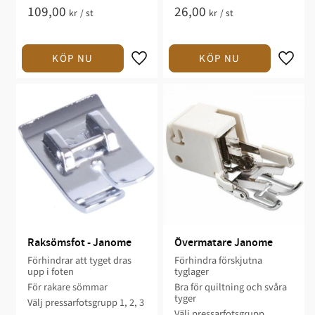
109,00
26,00
kr
/
st
kr
/
st
Raksömsfot - Janome
Övermatare Janome
Förhindrar att tyget dras
Förhindra förskjutna
upp i foten
tyglager
För rakare sömmar
Bra för quiltning och svåra
tyger
Välj pressarfotsgrupp 1, 2, 3
Välj pressarfotsgrupp