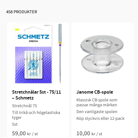
458 PRODUKTER
Stretchnålar 5st - 75/11 
Janome CB-spole
– Schmetz
Klassisk CB-spole som
passar många märken
Stretchnål 75
Den vanligaste spolen
Till trikå och högelastiska
tyger
Köp styckvis eller 12-pack
5st
59,00
10,00
kr
/
st
kr
/
st