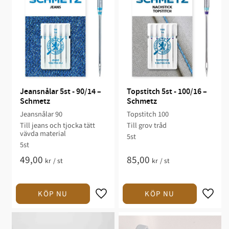
Jeansnålar 5st - 90/14 – 
Topstitch 5st - 100/16 – 
Schmetz
Schmetz
Jeansnålar 90
Topstitch 100
Till jeans och tjocka tätt
Till grov tråd
vävda material
5st
5st
49,00
85,00
kr
/
st
kr
/
st