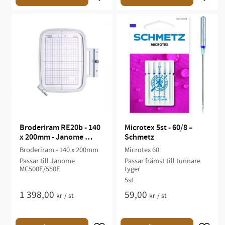
Broderiram RE20b - 140 
Microtex 5st - 60/8 – 
x 200mm - Janome 
Schmetz
MC500E/550E
Broderiram - 140 x 200mm
Microtex 60
Passar till Janome
Passar främst till tunnare
MC500E/550E
tyger
5st
1 398,00
59,00
kr
/
st
kr
/
st