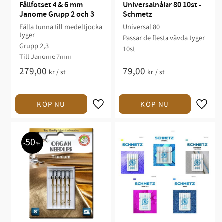
Fållfotset 4 & 6 mm 
Universalnålar 80 10st - 
Janome Grupp 2 och 3
Schmetz
Fålla tunna till medeltjocka
Universal 80
tyger
Passar de flesta vävda tyger
Grupp 2,3
10st
Till Janome 7mm
279,00
79,00
kr
/
st
kr
/
st
50
%