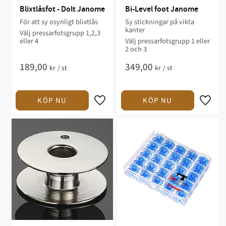
Blixtlåsfot - Dolt Janome
Bi-Level foot Janome
För att sy osynligt blixtlås
Sy stickningar på vikta
kanter
Välj pressarfotsgrupp 1,2,3
eller 4
Välj pressarfotsgrupp 1 eller
2 och 3
189,00
349,00
kr
/
st
kr
/
st