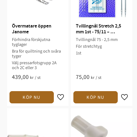
Övermatare öppen 
Tvillingnål Stretch 2,5 
Janome
mm 1st - 75/11 – 
Schmetz
Förhindra förskjutna
Tvillingnål 75 - 2,5 mm
tyglager
För stretchtyg
Bra för quiltning och svåra
1st
tyger
Välj pressarfotsgrupp 2A
och 2C eller 3
439,00
75,00
kr
/
st
kr
/
st