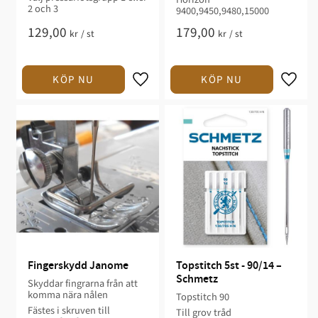
2 och 3
9400,9450,9480,15000
129,00
179,00
kr
/
st
kr
/
st
Fingerskydd Janome
Topstitch 5st - 90/14 – 
Schmetz
Skyddar fingrarna från att
komma nära nålen
Topstitch 90
Fästes i skruven till
Till grov tråd