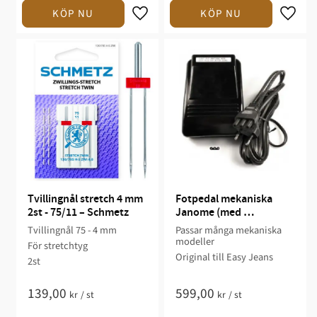
Tvillingnål stretch 4 mm 
Fotpedal mekaniska 
2st - 75/11 – Schmetz
Janome (med 
hög/lågfart)
Tvillingnål 75 - 4 mm
Passar många mekaniska
modeller
För stretchtyg
Original till Easy Jeans
2st
139,00
599,00
kr
/
st
kr
/
st