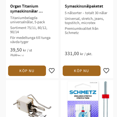
Organ Titanium 
Symaskinsnålpaketet
symaskinsnålar 
5 nålsorter – totalt 30 nålar
universal, 5-pack
Titaniumbelagda
Universal, stretch, jeans,
universalnålar, 5-pack
topstitch, microtex
Sortiment 75/11, 80/12,
Premiumkvalitet från
90/14
Schmetz
För medeltunga till tunga
vävda tyger
39,50
kr
/
st
331,00
kr
/
pkt.
79,00
kr
/
st