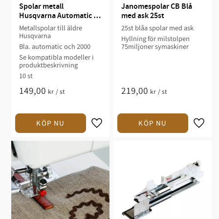
Spolar metall 
Janomespolar CB Blå 
Husqvarna Automatic 
med ask 25st
och 2000
Metallspolar till äldre
25st blåa spolar med ask
Husqvarna
Hyllning för milstolpen
Bla. automatic och 2000
75miljoner symaskiner
Se kompatibla modeller i
produktbeskrivning
10 st
149,00
219,00
kr
/
st
kr
/
st