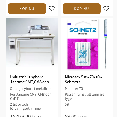
Industriellt sybord 
Microtex 5st - 70/10 – 
Janome CM7,CM8 och 
Schmetz
CM17
Stadigt sybord i metallram
Microtex 70
För Janome CM7, CM8 och
Passar främst till tunnare
CM17
tyger
2 lådor och
5st
förvaringsutrymme
15 478,00
59,00
kr
/
st
kr
/
st