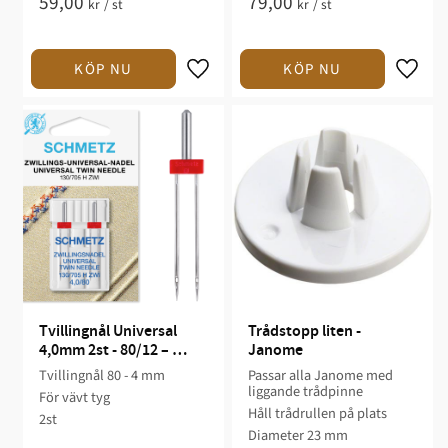
59,00
79,00
kr
/
st
kr
/
st
Tvillingnål Universal 
Trådstopp liten - 
4,0mm 2st - 80/12 – 
Janome
Schmetz
Tvillingnål 80 - 4 mm
Passar alla Janome med
liggande trådpinne
För vävt tyg
Håll trådrullen på plats
2st
Diameter 23 mm