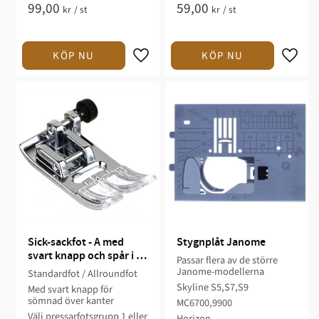
99,00
59,00
kr
/
st
kr
/
st
Sick-sackfot - A med 
Stygnplåt Janome
svart knapp och spår i 
Passar flera av de större
mitten Janome
Janome-modellerna
Standardfot / Allroundfot
Skyline S5,S7,S9
Med svart knapp för
sömnad över kanter
MC6700,9900
Välj pressarfotsgrupp 1 eller
Horizon