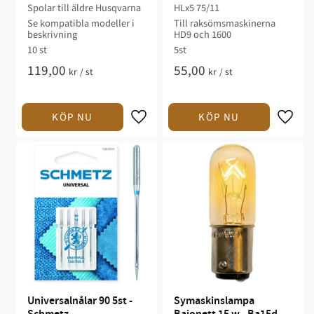
Schmetz
Spolar till äldre Husqvarna
HLx5 75/11
Se kompatibla modeller i
Till raksömsmaskinerna
beskrivning
HD9 och 1600
10 st
5st
119,00
55,00
kr
/
st
kr
/
st
Universalnålar 90 5st - 
Symaskinslampa 