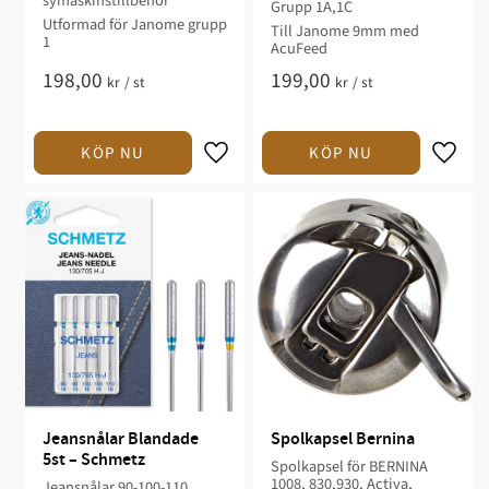
symaskinstillbehör​
Grupp 1A,1C
Utformad för Janome grupp
Till Janome 9mm med
1​
AcuFeed
198,00
199,00
kr
/
st
kr
/
st
Jeansnålar Blandade 
Spolkapsel Bernina
5st – Schmetz
Spolkapsel för BERNINA
1008, 830,930, Activa,
Jeansnålar 90-100-110