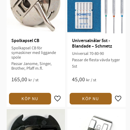
Spolkapsel CB
Universalnålar 5st - 
Blandade – Schmetz
Spolkapsel CB för
symaskiner med liggande
Universal 70-80-90
spole
Passar de flesta vävda tyger
Passar Janome, Singer,
5st
Brother, Pfaff m.fl.
165,00
45,00
kr
/
st
kr
/
st