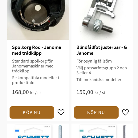
Spolkorg Röd - Janome 
Blindfållfot justerbar - G 
med trådklipp
Janome
Standard spolkorg för
För osynlig fållsöm
Janomemaskiner med
Välj pressarfotsgrupp 2 och
trådklipp
3 eller 4
Se kompatibla modeller i
Till mekaniska modeller
produktinfo
168,00
159,00
kr
/
st
kr
/
st