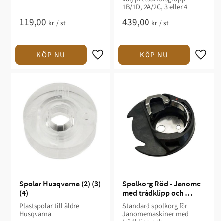
1B/1D, 2A/2C, 3 eller 4
119,00
439,00
kr
/
st
kr
/
st
Spolar Husqvarna (2) (3) 
Spolkorg Röd - Janome 
(4)
med trådklipp och 
sensor
Plastspolar till äldre
Standard spolkorg för
Husqvarna
Janomemaskiner med