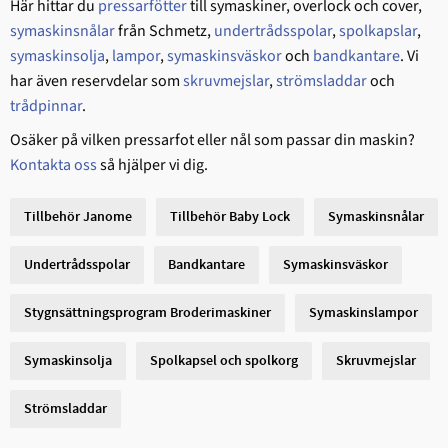
Här hittar du
pressarfötter
till symaskiner, overlock och cover,
symaskinsnålar
från Schmetz,
undertrådsspolar
,
spolkapslar
,
symaskinsolja
,
lampor
,
symaskinsväskor
och
bandkantare
. Vi
har även reservdelar som
skruvmejslar
,
strömsladdar
och
trådpinnar
.
Osäker på vilken pressarfot eller nål som passar din maskin?
Kontakta oss
så hjälper vi dig.
Tillbehör Janome
Tillbehör Baby Lock
Symaskinsnålar
Undertrådsspolar
Bandkantare
Symaskinsväskor
Stygnsättningsprogram Broderimaskiner
Symaskinslampor
Symaskinsolja
Spolkapsel och spolkorg
Skruvmejslar
Strömsladdar