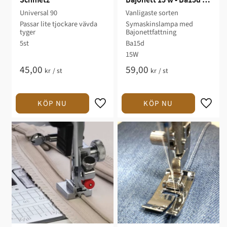
Schmetz
Bajonett 15 w - Ba15d - 
Riva
Universal 90
Vanligaste sorten
Passar lite tjockare vävda
Symaskinslampa med
tyger
Bajonettfattning
5st
Ba15d
15W
45,00
59,00
kr
/
st
kr
/
st