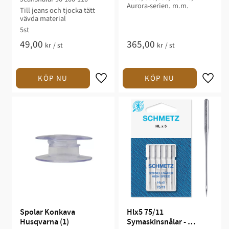
Aurora-serien. m.m.
Till jeans och tjocka tätt
vävda material
5st
49,00
365,00
kr
/
st
kr
/
st
Spolar Konkava 
Hlx5 75/11 
Husqvarna (1)
Symaskinsnålar - 