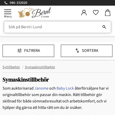
046-152020
Kundv
Meny
Favorite
FILTRERA
SORTERA
Sytillbehör
Symaskinstillbehör
Symaskinstillbehör
Som auktoriserad
Janome
och
Baby Lock
återförsäljare har vi
originaltillbehör som passar din maskin. Rätt tillbehör gör
skillnad för både sömnadsresultat och arbetskomfort, och vi
hjälper dig gärna att hitta rätt om du är osäker.