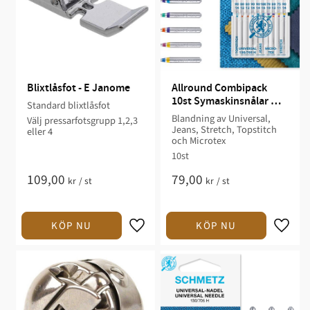
Blixtlåsfot - E Janome
Allround Combipack 
10st Symaskinsnålar 
Standard blixtlåsfot
Schmetz
Blandning av Universal,
Välj pressarfotsgrupp 1,2,3
Jeans, Stretch, Topstitch
eller 4
och Microtex
10st
109,00
79,00
kr
/
st
kr
/
st