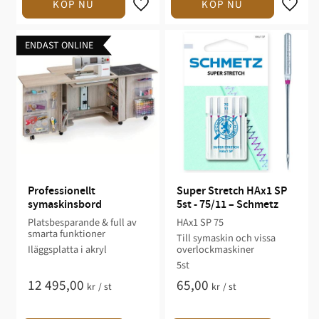
ENDAST ONLINE
Professionellt 
Super Stretch HAx1 SP 
symaskinsbord
5st - 75/11 – Schmetz
Platsbesparande & full av
HAx1 SP 75
smarta funktioner
Till symaskin och vissa
Iläggsplatta i akryl
overlockmaskiner
5st
12 495,00
65,00
kr
/
st
kr
/
st