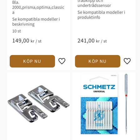
trådklipp och
Bla.
undertrådssensor
2000,prisma,optima,classic
a
Se kompatibla modeller i
produktinfo
Se kompatibla modeller i
beskrivning
10 st
149,00
241,00
kr
/
st
kr
/
st