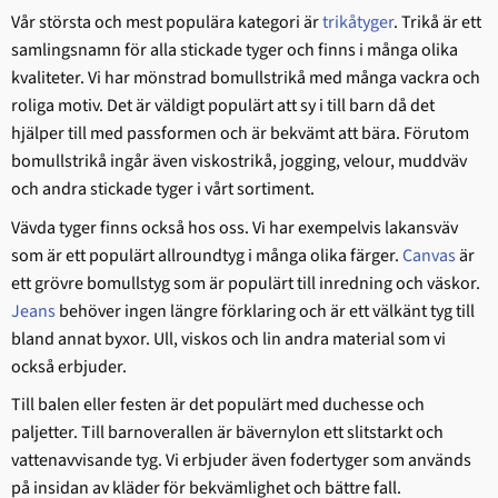
Vår största och mest populära kategori är
trikåtyger
. Trikå är ett
samlingsnamn för alla stickade tyger och finns i många olika
kvaliteter. Vi har mönstrad bomullstrikå med många vackra och
roliga motiv. Det är väldigt populärt att sy i till barn då det
hjälper till med passformen och är bekvämt att bära. Förutom
bomullstrikå ingår även viskostrikå, jogging, velour, muddväv
och andra stickade tyger i vårt sortiment.
Vävda tyger finns också hos oss. Vi har exempelvis lakansväv
som är ett populärt allroundtyg i många olika färger.
Canvas
är
ett grövre bomullstyg som är populärt till inredning och väskor.
Jeans
behöver ingen längre förklaring och är ett välkänt tyg till
bland annat byxor. Ull, viskos och lin andra material som vi
också erbjuder.
Till balen eller festen är det populärt med duchesse och
paljetter. Till barnoverallen är bävernylon ett slitstarkt och
vattenavvisande tyg. Vi erbjuder även fodertyger som används
på insidan av kläder för bekvämlighet och bättre fall.