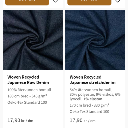
Lägg till i favoriter
Lägg t
Woven Recycled 
Woven Recycled 
Japanese Raw Denim
Japanese stretchdenim
100% återvunnen bomull
54% återvunnen bomull,
30% polyester, 9% viskos, 6%
180 cm bred - 345 g/m²
lyocell, 1% elastan
Oeko-Tex Standard 100
170 cm bred - 330 g/m²
Oeko-Tex Standard 100
17,90
17,90
kr
/
dm
kr
/
dm