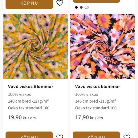
Lägg till i favoriter
+10
Vävd viskos Blommor
Vävd viskos blommor
100% viskos
100% viskos
140 cm bred -127g/m²
145 cm bred -118g/m²
Oeko tex standard 100
Oeko tex standard 100
19,90
17,90
kr
/
dm
kr
/
dm