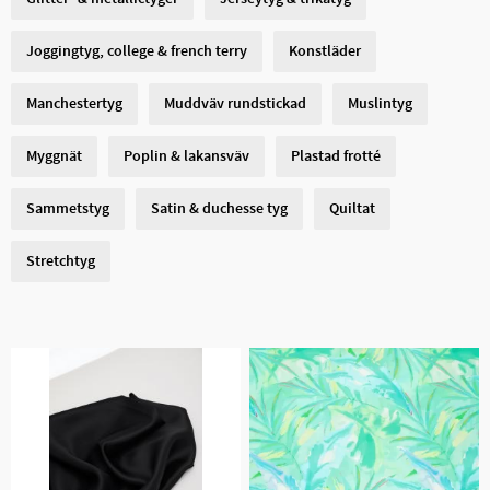
Joggingtyg, college & french terry
Konstläder
Manchestertyg
Muddväv rundstickad
Muslintyg
Myggnät
Poplin & lakansväv
Plastad frotté
Sammetstyg
Satin & duchesse tyg
Quiltat
Stretchtyg