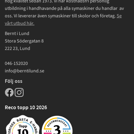
hög kvalitet sedan 1973. Vi har kostnadsfri personlig
utbildning i handhavande på alla symaskiner du handlar av
oss. Vi levererar även symaskiner till skolor och företag.
Se
vårt utbud här.
Bernt i Lund
Stora Södergatan 8
222 23, Lund
046-152020
info@berntilund.se
Följ oss
Reco topp 10 2026