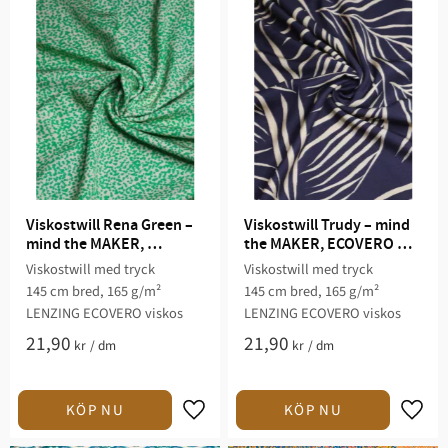
Viskostwill Rena Green – 
Viskostwill Trudy – mind 
mind the MAKER, 
the MAKER, ECOVERO 
ECOVERO viskos
viskos
Viskostwill med tryck
Viskostwill med tryck
145 cm bred, 165 g/m²
145 cm bred, 165 g/m²
LENZING ECOVERO viskos
LENZING ECOVERO viskos
21,90
21,90
kr
/
dm
kr
/
dm
Lägg till i favoriter
Lägg t