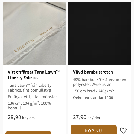
Vitt enfärgat Tana Lawn™ 
Vävd bambustretch
Liberty Fabrics
49% bambu, 49% återvunnen
polyester, 2% elastan
Tana Lawn™ från Liberty
Fabrics, fint bomullstyg
150 cm bred - 240g/m2
Enfärgat vitt, utan mönster
Oeko tex standard 100
136 cm, 104 g/m², 100%
bomull
29,90
27,90
kr
/
dm
kr
/
dm
Lägg t