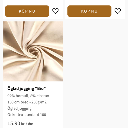
Lägg till i favoriter
Lägg t
Öglad jogging "Bio"
92% bomull, 8% elastan
150 cm bred - 250g/m2
Öglad jogging
Oeko-tex standard 100
15,90
kr
/
dm