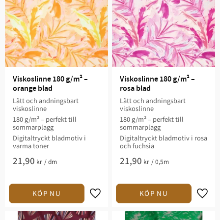
Viskoslinne 180 g/m² – 
Viskoslinne 180 g/m² – 
orange blad
rosa blad
Lätt och andningsbart
Lätt och andningsbart
viskoslinne
viskoslinne
180 g/m² – perfekt till
180 g/m² – perfekt till
sommarplagg
sommarplagg
Digitaltryckt bladmotiv i
Digitaltryckt bladmotiv i rosa
varma toner
och fuchsia
21,90
21,90
kr
/
dm
kr
/
0,5m
Lägg till i favoriter
Lägg t