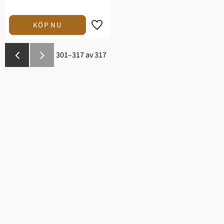
Lägg till i favoriter
301–
317
av
317