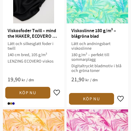
Viskosfoder Twill – mind 
Viskoslinne 180 g/m² – 
the MAKER, ECOVERO 
blågröna blad
viskos
Lätt och silkesglatt foder i
Lätt och andningsbart
twill
viskoslinne
140 cm bred, 105 g/m²
180 g/m² – perfekt till
sommarplagg
LENZING ECOVERO viskos
Digitaltryckt bladmotiv i blå
och gröna toner
19,90
21,90
kr
/
dm
kr
/
dm
Lägg till i favoriter
Lägg t