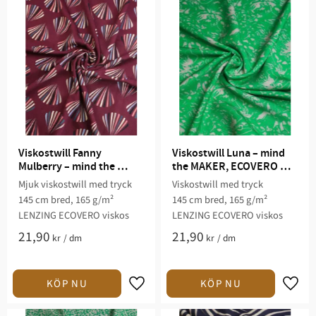
Viskostwill Fanny 
Viskostwill Luna – mind 
Mulberry – mind the 
the MAKER, ECOVERO 
MAKER, ECOVERO viskos
viskos
Mjuk viskostwill med tryck
Viskostwill med tryck
145 cm bred, 165 g/m²
145 cm bred, 165 g/m²
LENZING ECOVERO viskos
LENZING ECOVERO viskos
21,90
21,90
kr
/
dm
kr
/
dm
Lägg till i favoriter
Lägg t