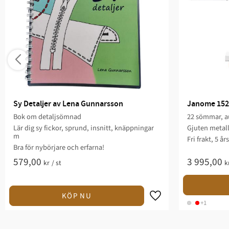
Sy Detaljer av Lena Gunnarsson
Janome 152
Bok om detaljsömnad
22 sömmar, au
Lär dig sy fickor, sprund, insnitt, knäppningar
Gjuten metal
m
Fri frakt, 5 år
Bra för nybörjare och erfarna!
579,00
3 995,00
kr
/
st
k
+1