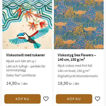
Viskostwill med tukaner
Viskostyg Sea Flowers – 
140 cm, 150 g/m²
Mjukt och lätt att sy i
Mjuk viskos med fint fall
Lätt och luftigt – perfekt för
sommarplagg
140 cm bred, 150 g/m²
Oeko-Tex® certifierat
Digitaltryckt blomstermotiv
14,90
18,90
kr
/
dm
kr
/
dm
Lägg till i favoriter
Lägg t