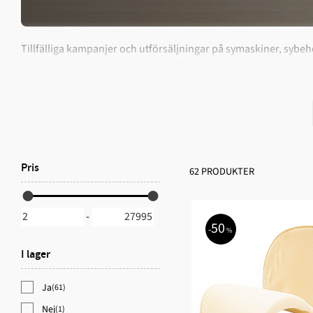
Tillfälliga kampanjer och utförsäljningar på symaskiner, sybeh
generationer och vad vi gör plats för i butiken. Det är värt att 
Kampanjsidan rymmer både större maskiner som symaskiner och 
som finns just nu eller om en specifik modell är på kampanj? 
Pris
62 PRODUKTER
-
50
%
I lager
Ja
(61)
Nej
(1)