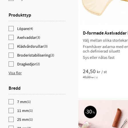
Produkttyp
Löpare
(4)
D-formade Axelvaddar 
Axelvaddar
(3)
Välj mellan olika storlekar
Klädvårdsrullar
Framhäver axlarna med en
(3)
och definierad siluett
Broderistabilisering
(2)
Sys eller nålas fast
Dragkedjor
(2)
24,50
kr
/
st
Visa fler
49,00
kr
/
st
Bredd
7 mm
(1)
30
11 mm
(1)
%
25 mm
(1)