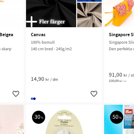
Beigea
Canvas
Singapore S
100% bomull
Singapore Sli
 skarp
140 cm bred - 245g/m2
Den perfekta
91,00
kr
/
st
14,90
kr
/
dm
130,00
kr
/
st
30
50
%
%