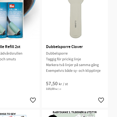
e Refill 2st
Dubbelsporre Clover
l klädvårdsrullen
Dubbelsporre
 och smuts
Taggig för prickig linje
Markera två linjer på samma gång
Exempelvis både sy- och klipplinje
57,50
kr
/
st
115,00
kr
/
st