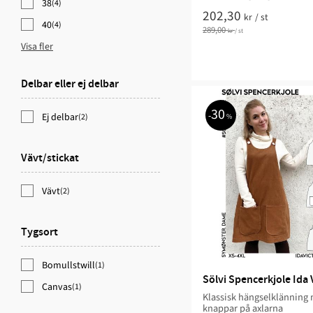
38
(4)
202,30
kr
/
st
40
(4)
289,00
kr
/
st
Visa fler
Delbar eller ej delbar
30
Ej delbar
(2)
%
Vävt/stickat
Vävt
(2)
Tygsort
Bomullstwill
(1)
Sölvi Spencerkjole Ida 
Canvas
(1)
Klassisk hängselklänning
knappar på axlarna