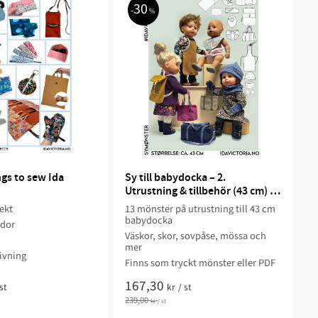
30
%
gs to sew Ida 
Sy till babydocka – 2. 
Utrustning & tillbehör (43 cm) – 
Ida Victoria
ekt
13 mönster på utrustning till 43 cm
babydocka
idor
Väskor, skor, sovpåse, mössa och
mer
ivning
Finns som tryckt mönster eller PDF
167,30
st
kr
/
st
239,00
kr
/
st