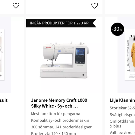
INGÅR PRODUKTER FÖR 1 270 KR
30
%
suit
Janome Memory Craft 1000 
Lilja Klänni
Silky White - Sy- och 
Storlekar 32-
broderimaskin
Mest funktion för pengarna
e
Svårighetsgra
Kompakt sy- och broderimaskin
Omlottklännin
& blus
300 sömmar, 241 broderidesigner
Valbara ärmar
Broderiyta 140 × 140 mm