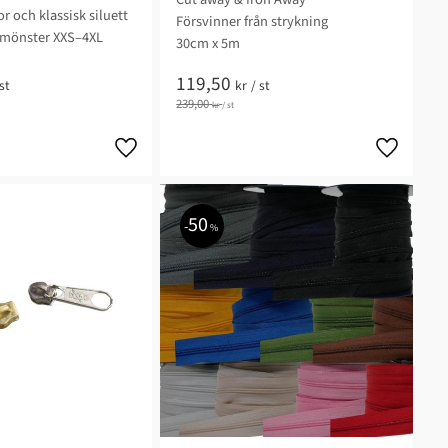
or och klassisk siluett
Försvinner från strykning
 mönster XXS–4XL
30cm x 5m
119,50
st
kr
/
st
239,00
kr
/
st
50
%