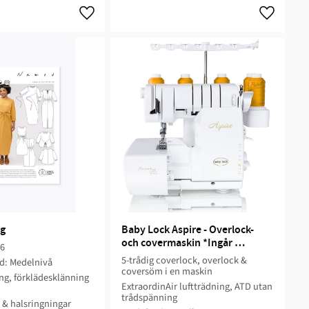
ng
Baby Lock Aspire - Overlock- 
och covermaskin *Ingår 
56
pressarfotskit värde 2800:-*
5-trådig coverlock, overlock &
d: Medelnivå
coversöm i en maskin
g, förklädesklänning
ExtraordinAir luftträdning, ATD utan
trådspänning
 & halsringningar