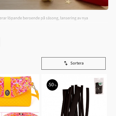
oterar löpande beroende på säsong, lansering av nya
mma villkor här som i resten av butiken. Vill du veta vad
Sortera
50
%