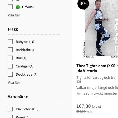
30
%
Grön
(5)
Visa fler
Plagg
Babynest
(1)
Baddräkt
(1)
Blus
(1)
Thea Tights dam (XXS-4
Cardigan
(1)
Ida Victoria
Dockkläder
(1)
Tights för vardag och trän
4XL
Visa fler
Valbar midja, längd och fi
Finns som tryckt mönster 
Varumärke
167,30
kr
/
st
Ida Victoria
(13)
239,00
kr
/
st
Prym
(10)