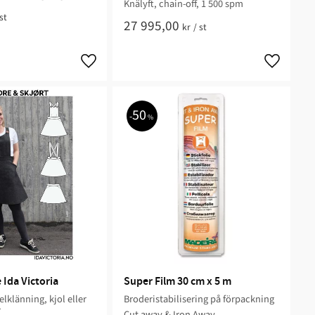
Knälyft, chain-off, 1 500 spm
st
27 995,00
kr
/
st
50
%
 Ida Victoria
Super Film 30 cm x 5 m
lklänning, kjol eller
Broderistabilisering på förpackning
r
Cut away & Iron Away