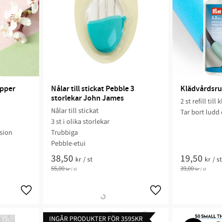
pper 
Nålar till stickat Pebble 3 
Klädvårdsrull
storlekar John James
2 st refill til
Nålar till stickat
Tar bort ludd
3 st i olika storlekar
ision
Trubbiga
Pebble-etui
38,50
19,50
kr
/
st
kr
/
st
55,00
39,00
kr
/
st
kr
/
st
INGÅR PRODUKTER FÖR 3595KR