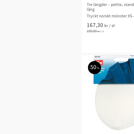
Tre längder – petite, stan
lång
Tryckt norskt mönster XS
167,30
kr
/
st
239,00
kr
/
st
50
%