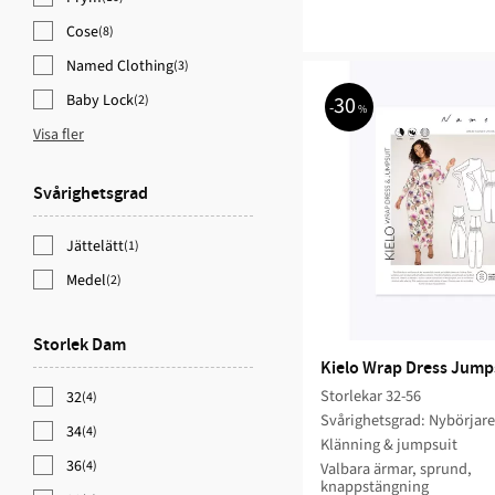
Cose
(8)
Named Clothing
(3)
Baby Lock
30
(2)
%
Visa fler
Svårighetsgrad
Jättelätt
(1)
Medel
(2)
Storlek Dam
Kielo Wrap Dress Jump
Storlekar 32-56
32
(4)
Svårighetsgrad: Nybörjar
34
(4)
Klänning & jumpsuit
36
(4)
Valbara ärmar, sprund,
knappstängning