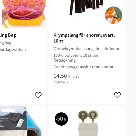
ling Bag
Krympslang för snören, svart, 
10 st
ng Bag
Värmekrympbar slang för snörändor
 vardagsväskan
100% polyeten, 10 st per
förpackning
Ger ett snyggt avslut utan knutar
14,50
kr
/
st
29,00
kr
/
st
50
%