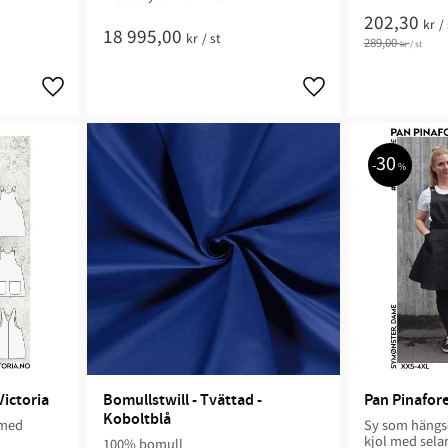
202,30
kr
/
18 995,00
kr
/
st
289,00
kr
/
st
30
%
Victoria
Bomullstwill - Tvättad - 
Pan Pinafore
Koboltblå
 med
Sy som hängse
kjol med sela
100% bomull