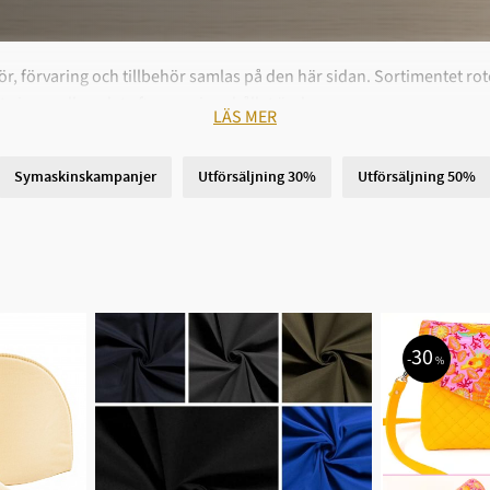
ör, förvaring och tillbehör samlas på den här sidan. Sortimentet r
titta in regelbundet eftersom innehållet ändras.
LÄS MER
overlock samt mindre saker som tillbehör och förvaring. Du har sa
Ring oss på
046-15 20 20
.
Symaskinskampanjer
Utförsäljning 30%
Utförsäljning 50%
30
%