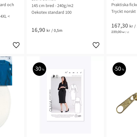
dard och
Praktiska fick
145 cm bred - 240g/m2
Tryckt norskt
Oekotex standard 100
–4XL <
167,30
kr
/
16,90
kr
/
0,5m
239,00
kr
/
st
30
50
%
%