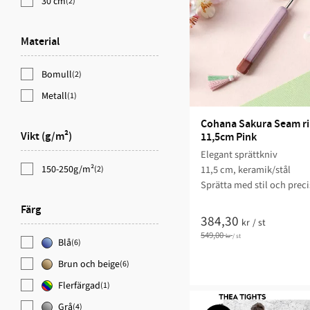
30 cm
(2)
Material
Bomull
(2)
Metall
(1)
Cohana Sakura Seam ri
Vikt (g/m²)
11,5cm Pink
Elegant sprättkniv
150-250g/m²
11,5 cm, keramik/stål
(2)
Sprätta med stil och prec
Färg
384,30
kr
/
st
549,00
kr
/
st
Blå
(6)
Brun och beige
(6)
Flerfärgad
(1)
Grå
(4)