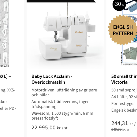
30
%
XL) – 
Baby Lock Acclaim - 
50 small thin
Overlockmaskin
Victoria
ing, XXS-
Motordriven luftträdning av gripare
50 små syproj
och nålar
A4-häfte, 92 s
ckor
Automatisk trådleverans, ingen
För resttyger
trådspänning
eller PDF
Engelsk beskr
Wavesöm, 1 500 stygn/min, 6 mm
pressarfotslyft
244,31
kr
/
22 995,00
kr
/
st
349,00
kr
/
st