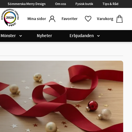
Sömmerska Merry Design
Om oss
Fysisk butik
Tips & Råd
Kundvag
Favoriter
Favoriter
Varukorg
Mina sidor
Mönster
Nyheter
Erbjudanden