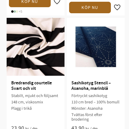
+5
Bredrandig courtelle 
Sashikotyg Stencil – 
Svart och vit
Asanoha, marinblå
Stabilt, mjukt och följsamt
Förtryckt sashikotyg
148 cm, viskosmix
110 cm bred – 100% bomull
Plagg i trikå
Mönster: Asanoha
Tvättas först efter
brodering
23,90
43,90
kr
/
dm
kr
/
dm