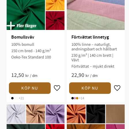
Bomullsväv
Förtvättat linnetyg
100% bomull
100% linne – naturligt,
andningsbart och hållbart
150 cm bred - 140 g/m²
230 g/m² | 140 cm brett |
Oeko-Tex Standard 100
Vävt
Förtvättat – mjukt direkt
12,50
22,90
kr
/
dm
kr
/
dm
+21
+14