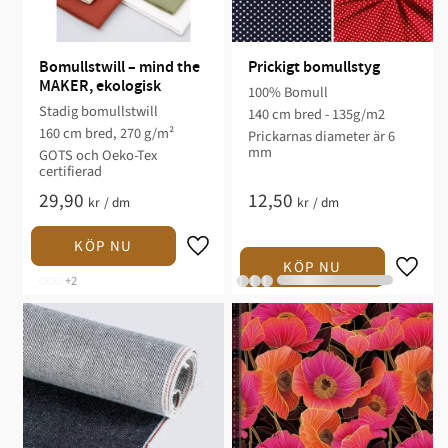
Bomullstwill – mind the 
Prickigt bomullstyg
MAKER, ekologisk
100% Bomull
Stadig bomullstwill
140 cm bred - 135g/m2
160 cm bred, 270 g/m²
Prickarnas diameter är 6
mm
GOTS och Oeko-Tex
certifierad
29,90
12,50
kr
/
dm
kr
/
dm
+2