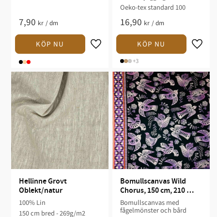
Oeko-tex standard 100
7,90
16,90
kr
/
dm
kr
/
dm
+3
Hellinne Grovt 
Bomullscanvas Wild 
Oblekt/natur
Chorus, 150 cm, 210 
g/m²
100% Lin
Bomullscanvas med
fågelmönster och bård
150 cm bred - 269g/m2