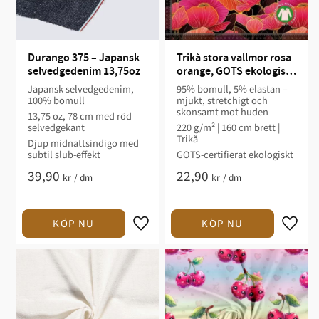
Durango 375 – Japansk 
Trikå stora vallmor rosa 
selvedgedenim 13,75oz
orange, GOTS ekologisk 
bomull
Japansk selvedgedenim,
95% bomull, 5% elastan –
100% bomull
mjukt, stretchigt och
skonsamt mot huden
13,75 oz, 78 cm med röd
selvedgekant
220 g/m² | 160 cm brett |
Trikå
Djup midnattsindigo med
subtil slub-effekt
GOTS-certifierat ekologiskt
39,90
22,90
kr
/
dm
kr
/
dm