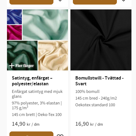
Satintyg, enfärgat – 
Bomullstwill - Tvättad - 
polyester/elastan
Svart
Enfärgat satintyg med mjuk
100% bomull
glans
145 cm bred - 240g/m2
97% polyester, 3% elastan |
Oekotex standard 100
175 g/m²
145 cm brett | Oeko-Tex 100
14,90
16,90
kr
/
dm
kr
/
dm