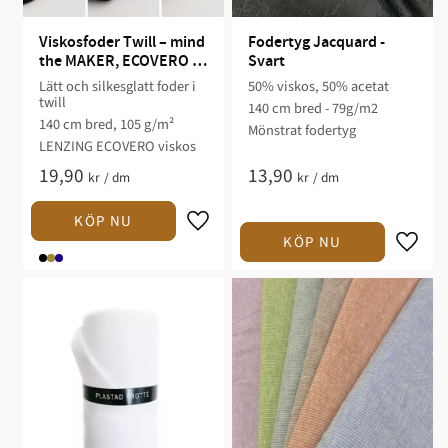
Viskosfoder Twill – mind 
Fodertyg Jacquard - 
the MAKER, ECOVERO 
Svart
viskos
Lätt och silkesglatt foder i
50% viskos, 50% acetat
twill
140 cm bred - 79g/m2
140 cm bred, 105 g/m²
Mönstrat fodertyg
LENZING ECOVERO viskos
19,90
13,90
kr
/
dm
kr
/
dm