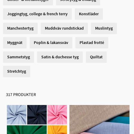
Joggingtyg, college & french terry
Konstläder
Manchestertyg
Muddväv rundstickad
Muslintyg
Myggnät
Poplin & lakansväv
Plastad frotté
Sammetstyg
Satin & duchesse tyg
Quiltat
Stretchtyg
317 PRODUKTER