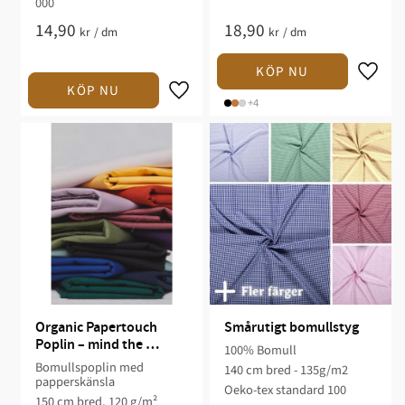
000
14,90
18,90
kr
/
dm
kr
/
dm
+4
Organic Papertouch 
Smårutigt bomullstyg
Poplin – mind the 
100% Bomull
MAKER, ekologisk 
Bomullspoplin med
140 cm bred - 135g/m2
bomull
papperskänsla
Oeko-tex standard 100
150 cm bred, 120 g/m²