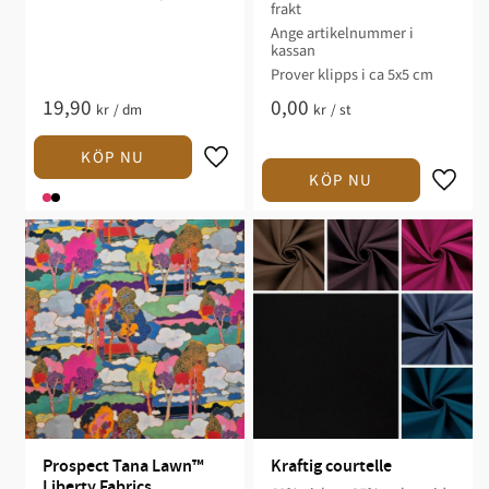
frakt
Ange artikelnummer i
kassan
Prover klipps i ca 5x5 cm
19,90
0,00
kr
/
dm
kr
/
st
Prospect Tana Lawn™ 
Kraftig courtelle
Liberty Fabrics