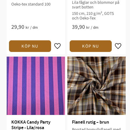
Lila fåglar och blommor på
Oeko-tex standard 100
svart botten
150 cm, 210 g/m², GOTS
och Oeko-Tex
29,90
39,90
kr
/
dm
kr
/
dm
KOKKA Candy Party 
Flanell rutig – brun
Stripe - Lila/rosa
Borstad bomullsflanell med