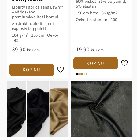
60% viskos, 35% polyamid,
5% elastan
Liberty Fabrics Tana Lawn™
– världskänd
150 cm bred - 360g/m2
premiumkvalitet i bomull
Oeko-tex standard 100
Abstrakt trädmönster i
explosiv färgpalett
104 g/m² | 136 cm | Oeko-
Tex
39,90
19,90
kr
/
dm
kr
/
dm
+4