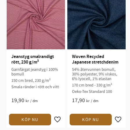
Jeanstyg smalrandigt 
Woven Recycled 
rött, 230 g/m²
Japanese stretchdenim
Garnfärgat jeanstyg i 100%
54% återvunnen bomull,
bomull
30% polyester, 9% viskos,
6% lyocell, 1% elastan
150 cm bred, 230 g/m²
170 cm bred - 330 g/m²
Smala ränder i rött och vitt
Oeko-Tex Standard 100
19,90
17,90
kr
/
dm
kr
/
dm