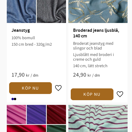
Jeanstyg
Broderad jeans ljusblå, 
140 cm
100% bomull
Broderat jeanstyg med
150 cm bred - 320g/m2
slingor och blad
Ljusblått med broderi i
creme och guld
140 cm, lätt stretch
17,90
24,90
kr
/
dm
kr
/
dm