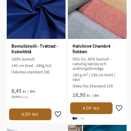
Bomullstwill - Tvättad - 
Halvlinne Chambré 
Koboltblå
fiskben
100% bomull
55% lin, 45% bomull –
naturlig känsla och
145 cm bred - 240g/m2
andningsförmåga
Oekotex standard 100
160 g/m² | 138 cm brett |
Vävt
Oeko-Tex Standard 100
8,45
kr
/
dm
18,90
kr
/
dm
16,90
kr
/
dm
+5