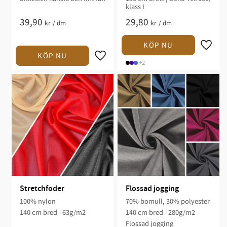
klass I
39,90
29,80
kr
/
dm
kr
/
dm
+2
Stretchfoder
Flossad jogging
100% nylon
70% bomull, 30% polyester
140 cm bred - 63g/m2
140 cm bred - 280g/m2
Flossad jogging