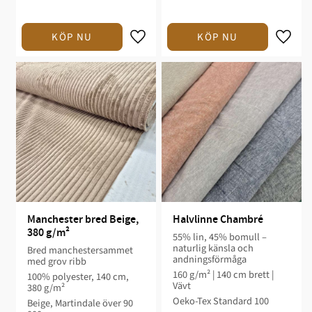
Manchester bred Beige, 
Halvlinne Chambré
380 g/m²
55% lin, 45% bomull –
naturlig känsla och
Bred manchestersammet
andningsförmåga
med grov ribb
160 g/m² | 140 cm brett |
100% polyester, 140 cm,
Vävt
380 g/m²
Oeko-Tex Standard 100
Beige, Martindale över 90