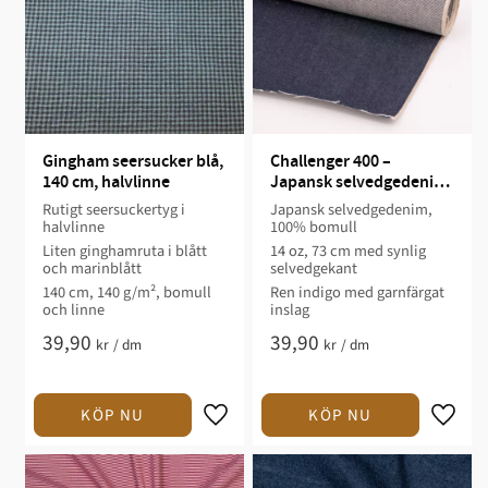
Gingham seersucker blå, 
Challenger 400 – 
140 cm, halvlinne
Japansk selvedgedenim 
14oz
Rutigt seersuckertyg i
Japansk selvedgedenim,
halvlinne
100% bomull
Liten ginghamruta i blått
14 oz, 73 cm med synlig
och marinblått
selvedgekant
140 cm, 140 g/m², bomull
Ren indigo med garnfärgat
och linne
inslag
39,90
39,90
kr
/
dm
kr
/
dm