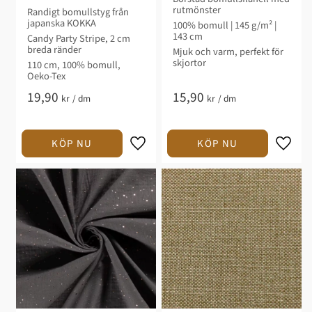
rutmönster
Randigt bomullstyg från
japanska KOKKA
100% bomull | 145 g/m² |
143 cm
Candy Party Stripe, 2 cm
breda ränder
Mjuk och varm, perfekt för
skjortor
110 cm, 100% bomull,
Oeko-Tex
19,90
15,90
kr
/
dm
kr
/
dm