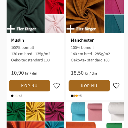
Muslin
Manchester
100% bomull
100% bomull
130 cm bred - 135g/m2
140 cm bred - 285g/m2
Oeko-tex standard 100
Oeko-tex standard 100
10,90
18,50
kr
/
dm
kr
/
dm
+8
+5