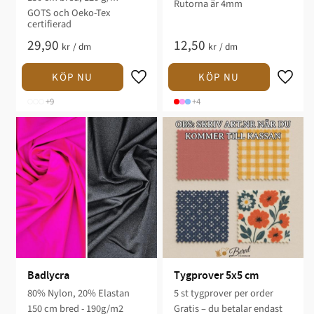
Rutorna är 4mm
GOTS och Oeko-Tex
certifierad
29,90
12,50
kr
/
dm
kr
/
dm
+9
+4
Badlycra
Tygprover 5x5 cm
80% Nylon, 20% Elastan​
5 st tygprover per order
150 cm bred - 190g/m2
Gratis – du betalar endast