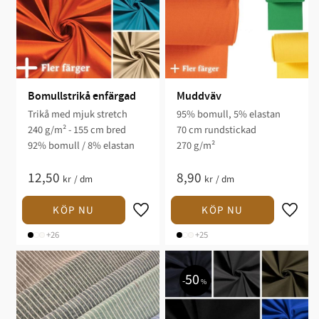
Bomullstrikå enfärgad
Muddväv
Trikå med mjuk stretch
95% bomull, 5% elastan
240 g/m² - 155 cm bred
70 cm rundstickad
92% bomull / 8% elastan
270 g/m²
12,50
8,90
kr
/
dm
kr
/
dm
+26
+25
50
%