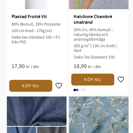
Plastad Frotté Vit
Halvlinne Chambré 
smalrand
80% Bomull, 20% Polyester
55% lin, 45% bomull –
150 cm bred - 170g/m2
naturlig känsla och
Oeko-tex standard 100 + Fri
andningsförmåga
från PVC
160 g/m² | 138 cm brett |
Vävt
Oeko-Tex Standard 100
17,90
18,90
kr
/
dm
kr
/
dm
+7