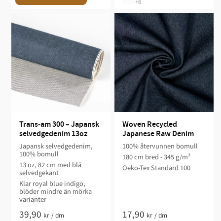
+6
Trans-am 300 – Japansk 
Woven Recycled 
selvedgedenim 13oz
Japanese Raw Denim
Japansk selvedgedenim,
100% återvunnen bomull
100% bomull
180 cm bred - 345 g/m²
13 oz, 82 cm med blå
Oeko-Tex Standard 100
selvedgekant
Klar royal blue indigo,
blöder mindre än mörka
varianter
39,90
17,90
kr
/
dm
kr
/
dm