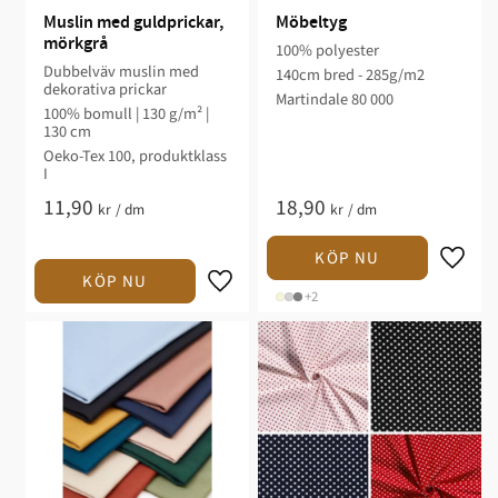
Muslin med guldprickar, 
Möbeltyg
mörkgrå
100% polyester
Dubbelväv muslin med
140cm bred - 285g/m2
dekorativa prickar
Martindale 80 000
100% bomull | 130 g/m² |
130 cm
Oeko-Tex 100, produktklass
I
11,90
18,90
kr
/
dm
kr
/
dm
+2