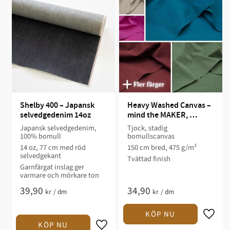
Shelby 400 – Japansk 
Heavy Washed Canvas – 
selvedgedenim 14oz
mind the MAKER, 
tvättad bomullscanvas
Japansk selvedgedenim,
Tjock, stadig
100% bomull
bomullscanvas
14 oz, 77 cm med röd
150 cm bred, 475 g/m²
selvedgekant
Tvättad finish
Garnfärgat inslag ger
varmare och mörkare ton
39,90
34,90
kr
/
dm
kr
/
dm