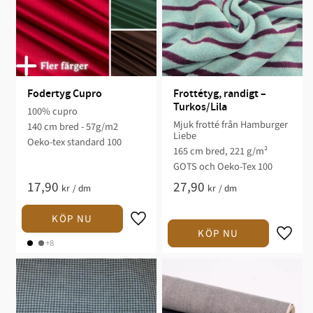
Fodertyg Cupro
Frottétyg, randigt – 
Turkos/Lila
100% cupro​
Mjuk frotté från Hamburger
140 cm bred - 57g/m2
Liebe
Oeko-tex standard 100
165 cm bred, 221 g/m²
GOTS och Oeko-Tex 100
17,90
27,90
kr
/
dm
kr
/
dm
+8