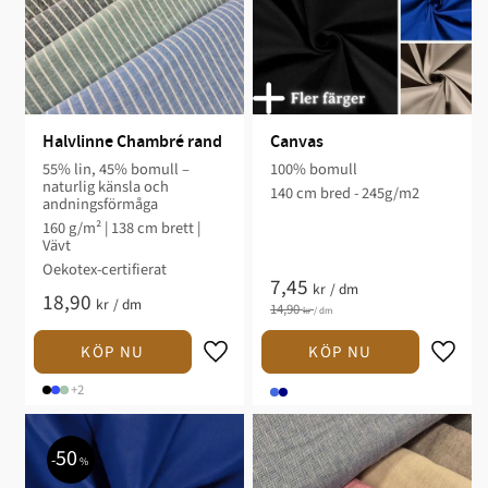
Halvlinne Chambré rand
Canvas
55% lin, 45% bomull –
100% bomull
naturlig känsla och
140 cm bred - 245g/m2
andningsförmåga
160 g/m² | 138 cm brett |
Vävt
Oekotex-certifierat
7,45
kr
/
dm
18,90
kr
/
dm
14,90
kr
/
dm
+2
50
%