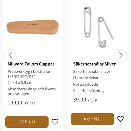
Milward Tailors Clapper
Säkerhetsnålar Silver
Pressverktyg i bokträ för
Säkerhetsnålar silver
skarpa sömmar
Flera storlekar
24 x 4 x 6,5 cm
Rostskyddade
Absorberar ånga och fixerar
Säkerhetslåsning
pressningen
39,00
kr
/
st
199,00
kr
/
st