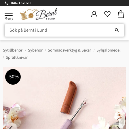
046-152020
Kundv
Meny
Favorite
Sytillbehör
Sybehör
Sömnadsverktyg & Saxar
Syhjälpmedel
Sprättknivar
50
%