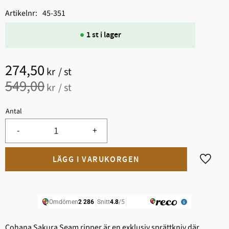
Artikelnr
45-351
1 st i lager
Nedsatt pris:
274,50
kr
/
st
Ordinarie pris:
549,00
kr
/
st
Antal
-
+
Lägg til
Cohana Sakura Seam ripper är en exklusiv sprättkniv där