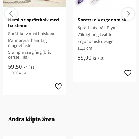
Hemline sprättkniv med 
Sprättkniv ergonomisk
halsband
Sprättkniv från Prym
Sprättkniv med halsband
Väldigt hög kvalitet
Marmorerat handtag,
Ergonomisk design
magnetfäste
11,3 cm
Slumpmässig färg (blå,
69,00
cerise, lila)
kr
/
st
59,50
kr
/
st
119,00
kr
/
st
Andra köpte även