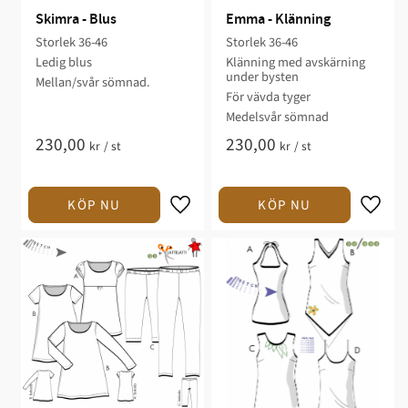
Skimra - Blus
Emma - Klänning
Storlek 36-46​
Storlek 36-46
Ledig blus​​
Klänning med avskärning
under bysten​​​
Mellan/svår sömnad.​
För vävda tyger​
​Medelsvår sömnad
230,00
230,00
kr
/
st
kr
/
st