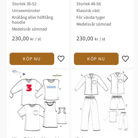
Storlek 36-52​
Storlek 48-58​
Unisexmönster
Klassisk väst​
Knälång eller höftlång
​För vävda tyger​
hoodie
Medelsvår sömnad​​​
​Medelsvår sömnad​​​​​
230,00
230,00
kr
/
st
kr
/
st