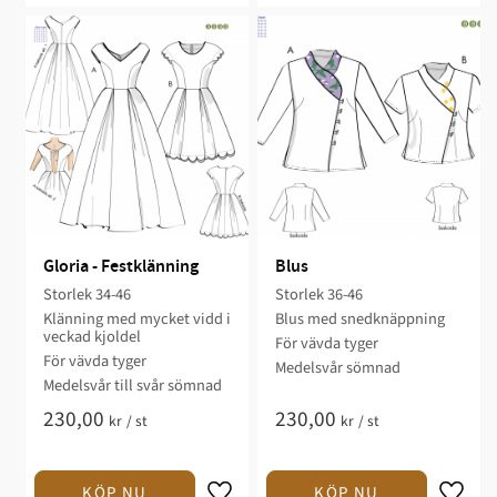
Gloria - Festklänning
Blus
Storlek 34-46
Storlek 36-46
Klänning med mycket vidd i
Blus med snedknäppning​
veckad kjoldel​​
För vävda tyger​​
För vävda ​tyger
Medelsvår sömnad​​​​
Medelsvår till svår sömnad​
230,00
230,00
kr
/
st
kr
/
st