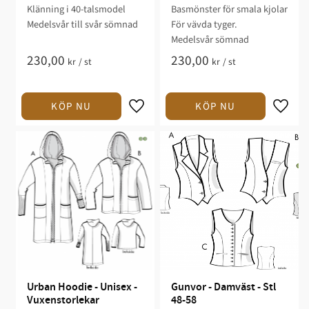
Klänning i 40-talsmodel​​
Basmönster för smala kjolar​​
Medelsvår till svår sömnad​​​​​​
För vävda tyger.​
Medelsvår sömnad​​
230,00
230,00
kr
/
st
kr
/
st
Urban Hoodie - Unisex - 
Gunvor - Damväst - Stl 
Vuxenstorlekar
48-58