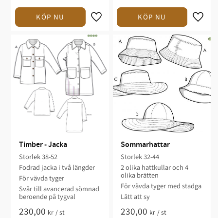
Timber - Jacka
Sommarhattar
Storlek 38-52​
Storlek 32-44
Fodrad jacka i två längder​​​
2 olika hattkullar och 4
olika brätten​
För vävda tyger
För vävda tyger med stadga​
​Svår till avancerad sömnad
beroende på tygva​l​
Lätt att sy​
230,00
230,00
kr
/
st
kr
/
st