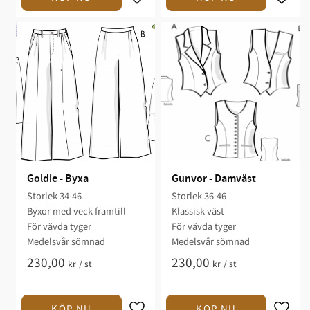
Goldie - Byxa
Gunvor - Damväst
Storlek 34-46​​​​
Storlek 36-46
Byxor med veck framtill
Klassisk väst​
För vävda tyger​​​​
​För vävda tyger​
Medelsvår sömnad​​
Medelsvår sömnad​​​
230,00
230,00
kr
/
st
kr
/
st