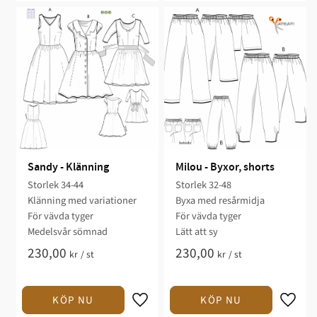
Sandy - Klänning
Milou - Byxor, shorts
Storlek 34-44
Storlek 32-48
Klänning med variationer​
Byxa med resårmidja​​
För vävda tyger​​
För vävda tyger
Medelsvår sömnad​​​​
Lätt att sy​
230,00
230,00
kr
/
st
kr
/
st