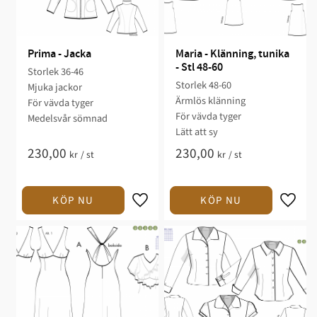
Prima - Jacka
Maria - Klänning, tunika 
- Stl 48-60
Storlek 36-46​​​​​​​
Storlek 48-60​​​​
Mjuka jackor​​​
Ärmlös klänning​​​​
​För vävda tyger​
För vävda tyger​​
Medelsvår sömnad​​
Lätt att sy​​
230,00
230,00
kr
/
st
kr
/
st