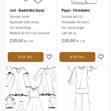
Juli - Baddräkt/body
Pippi - Förkläden
Storlek 34-46​​
Storlek 86-122​
Baddräkt eller body ​​​​
Förkläden för barn​​
​För stretchtyg
För vävda ​tyger
​​Medelsvår till svår sömnad​​​​
​​Lätt att sy​​
230,00
230,00
kr
/
st
kr
/
st