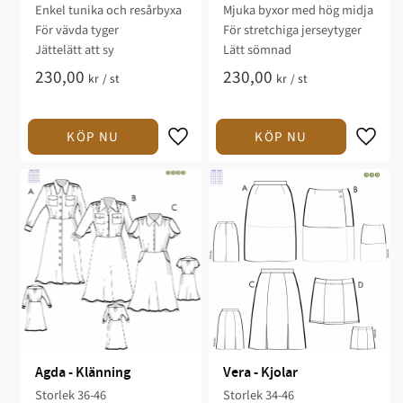
Enkel tunika och resårbyxa​​​
Mjuka byxor med hög midja
För vävda tyger​​​
För stretchiga ​jerseytyger
Jättelätt att sy​
Lätt sömnad
230,00
230,00
kr
/
st
kr
/
st
Agda - Klänning
Vera - Kjolar
Storlek 36-46​
Storlek 34-46​​​​​​