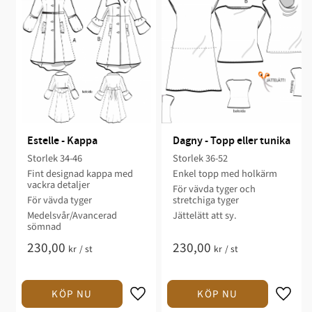
Estelle - Kappa
Dagny - Topp eller tunika
Storlek 34-46
Storlek 36-52​
Fint designad kappa med
Enkel topp med holkärm​
vackra detaljer​​
För vävda tyger​ och
För vävda tyger​
stretchiga tyger
Medelsvår/Avancerad
Jättelätt att sy.​​​
sömnad​​
230,00
230,00
kr
/
st
kr
/
st