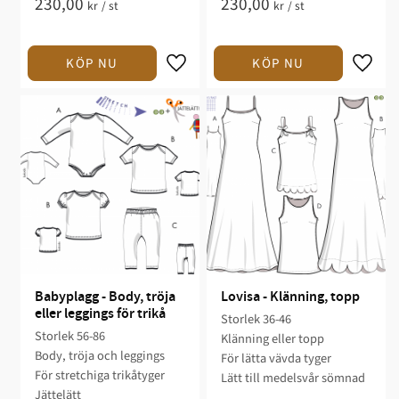
230,00
230,00
kr
/
st
kr
/
st
Babyplagg - Body, tröja 
Lovisa - Klänning, topp
eller leggings för trikå
Storlek 36-46​​​​
Storlek 56-86​
Klänning eller topp​​​
Body, tröja och leggings​​​
För lätta vävda tyger​
För stretchiga trikåtyger​
​Lätt till medelsvår sömnad​​​​
Jättelätt​​