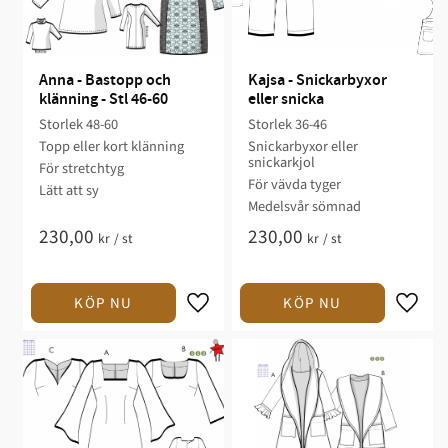
Anna - Bastopp och 
Kajsa - Snickarbyxor 
klänning - Stl 46-60
eller snicka
Storlek 48-60​
Storlek 36-46​​​​​​​
Topp eller kort klänning
Snickarbyxor eller
snickarkjol​​
För stretchtyg​
​För vävda tyger​
Lätt att sy​
Medelsvår sömnad​​
230,00
230,00
kr
/
st
kr
/
st