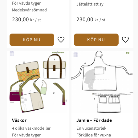
För vävda tyger
​​Jättelätt att sy​​​
Medelsvår sömnad
230,00
230,00
kr
/
st
kr
/
st
Väskor
Jamie – Förkläde
4 olika väskmodeller
En vuxenstorlek
För vävda tyger
Förkläde för vuxna​