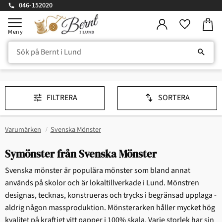
046-152020
Kundv
Meny
Favorite
FILTRERA
SORTERA
Varumärken
Svenska Mönster
Symönster från Svenska Mönster
Svenska mönster är populära mönster som bland annat
används på skolor och är lokaltillverkade i Lund. Mönstren
designas, tecknas, konstrueras och trycks i begränsad upplaga -
aldrig någon massproduktion. Mönsterarken håller mycket hög
kvalitet på kraftigt vitt papper i 100% skala. Varje storlek har sin