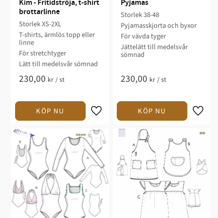
Kim - Fritidströja, t-shirt 
Pyjamas
brottarlinne
Storlek 38-48​​
Storlek XS-2XL​
Pyjamasskjorta och byxor​​​​
T-shirts, ärmlös topp eller
För vävda tyger
linne​​​​
​Jättelätt till medelsvår
För stretchtyger​
sömnad​
​Lätt till medelsvår sömnad​​
230,00
230,00
kr
/
st
kr
/
st