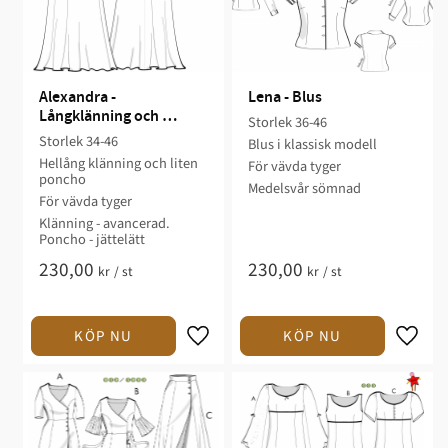
Alexandra - 
Lena - Blus
Långklänning och 
Storlek 36-46
festponcho
Storlek 34-46​
Blus i klassisk modell​
Hellång klänning och liten
För vävda tyger​​
poncho​​
Medelsvår sömnad​​
För vävda tyger​
​Klänning - avancerad.
Poncho - jättelätt​
230,00
230,00
kr
/
st
kr
/
st