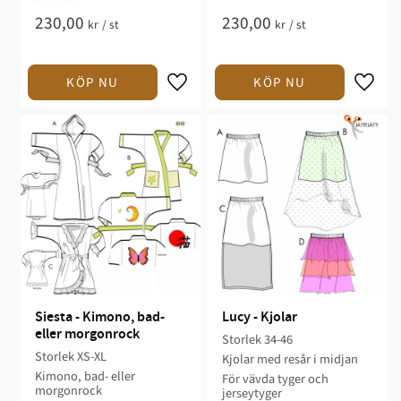
230,00
230,00
kr
/
st
kr
/
st
Siesta - Kimono, bad- 
Lucy - Kjolar
eller morgonrock
Storlek 34-46​
Storlek XS-XL​
Kjolar med resår i midjan​​​​
Kimono, bad- eller
För vävda ​tyger och
morgonrock​​
jerseytyger