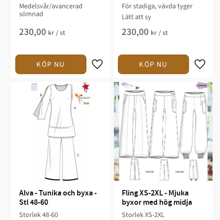
Medelsvår/avancerad
För stadiga, vävda tyger​
sömnad​​
Lätt att sy​​​
230,00
230,00
kr
/
st
kr
/
st
Alva - Tunika och byxa - 
Fling XS-2XL - Mjuka 
Stl 48-60
byxor med hög midja
Storlek 48-60​
Storlek XS-2XL