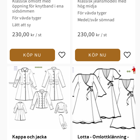
Klassisk omlott med
Klassisk jeansmodell med
öppning för knytband i ena
hög midja
sidsömmen​​​​​​​​
För vävda tyger​
För vävda tyger​​
Medel/svår sömnad​​
Lätt att sy​​​​​
230,00
230,00
kr
/
st
kr
/
st
Kappa och jacka
Lotta - Omlottklänning - 