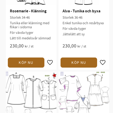
Rosemarie - Klänning
Alva - Tunika och byxa
Storlek 34-46
Storlek 36-46​
Tunika eller klänning med
Enkel tunika och resårbyxa​​​
flikar i sidorna​
För vävda tyger​​​
För vävda ​tyger
Jättelätt att sy​
Lätt till medelsvår sömnad​
230,00
230,00
kr
/
st
kr
/
st