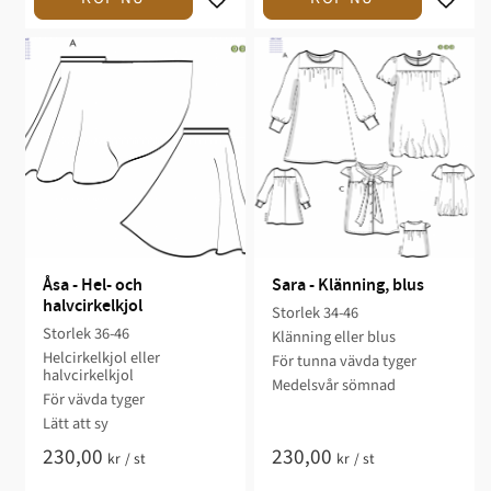
Åsa - Hel- och 
Sara - Klänning, blus
halvcirkelkjol
Storlek 34-46​
Storlek 36-46​​​
Klänning eller blus​
Helcirkelkjol eller
För tunna vävda tyger​
halvcirkelkjol​
Medelsvår sömnad​
För vävda tyger
Lätt att sy​​
230,00
230,00
kr
/
st
kr
/
st