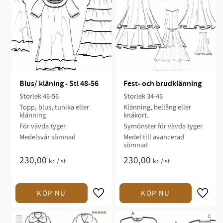
Blus/ kläning - Stl 48-56
Fest- och brudklänning
Storlek 46-56
Storlek 34-46​
Topp, blus, tunika eller
Klänning, hellång eller
klänning​
knäkort.​
För vävda tyger​​
Symönster för vävda tyger​
Medelsvår sömnad​​​​
​Medel till avancerad
sömnad​​​​​
230,00
230,00
kr
/
st
kr
/
st