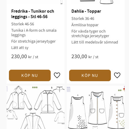
Fredrika - Tunikor och 
Dahlia - Toppar
leggings - Stl 46-56
Storlek 36-46​
Storlek 46-56​
Ärmlösa toppar​
Tunika i A-form och smala
För vävda tyger och
leggings​
stretchiga jerseytyger
För stretchiga jerseytyger​​
Lätt till medelsvår sömnad​​
Lätt att sy​​​​
230,00
230,00
kr
/
st
kr
/
st