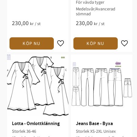
För vävda tyger​
Medelsvår/Avancerad
sömnad​​
230,00
230,00
kr
/
st
kr
/
st
Lotta - Omlottklänning
Jeans Base - Byxa
Storlek 36-46
Storlek XS-2XL Unisex​