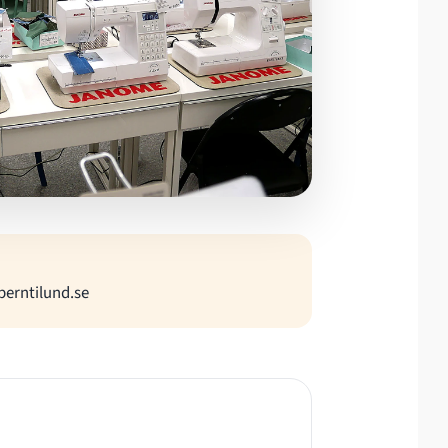
T
berntilund.se