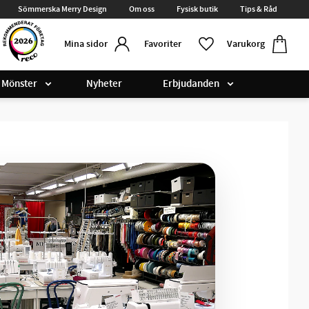
Sömmerska Merry Design
Om oss
Fysisk butik
Tips & Råd
Kundvag
Favoriter
Favoriter
Varukorg
Mina sidor
Mönster
Nyheter
Erbjudanden