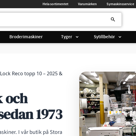
Hela sortimentet
Varumärken
Symaskinsservice
Broderimaskiner
Tyger
Sytillbehör
Lock Reco topp 10 – 2025 &
k och
 sedan 1973
skiner. I vår butik på Stora