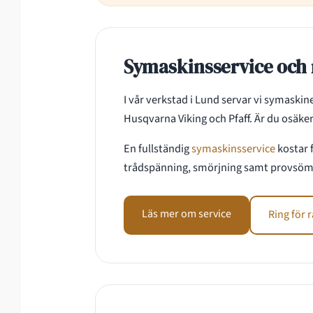
Symaskinsservice och 
I vår verkstad i Lund servar vi symaskin
Husqvarna Viking och Pfaff. Är du osäke
En fullständig
symaskinsservice
kostar 
trådspänning, smörjning samt provsömna
Läs mer om service
Ring för 