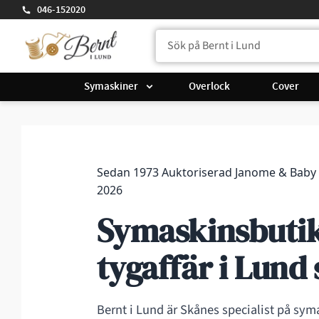
046-152020
Symaskiner
Overlock
Cover
Sedan 1973 Auktoriserad Janome & Baby 
2026
Symaskinsbuti
tygaffär i Lund
Bernt i Lund är Skånes specialist på syma