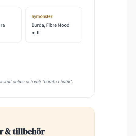
Symönster
ara
Burda, Fibre Mood
m.fl.
eställ online och välj "hämta i butik".
r & tillbehör