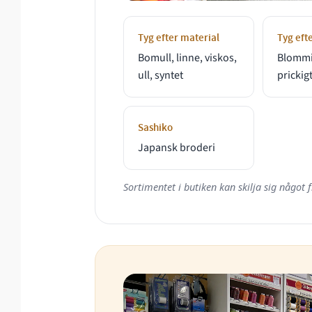
Tyg efter material
Tyg eft
Bomull, linne, viskos,
Blommig
ull, syntet
prickig
Sashiko
Japansk broderi
Sortimentet i butiken kan skilja sig något 