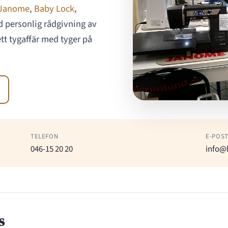
Janome
,
Baby Lock
,
 personlig rådgivning av
tt tygaffär med tyger på
TELEFON
E-POS
046-15 20 20
info@
s