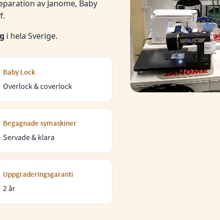
reparation av Janome, Baby
f.
ag
i hela Sverige.
Baby Lock
Overlock & coverlock
Begagnade symaskiner
Servade & klara
Uppgraderingsgaranti
2 år