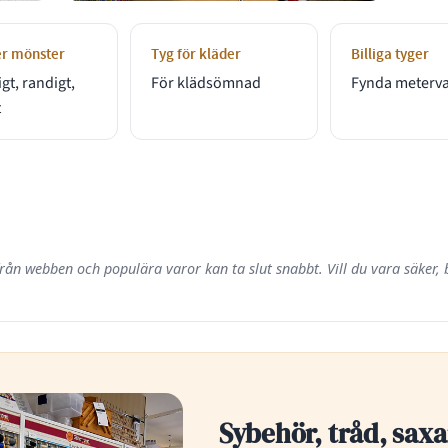
er mönster
Tyg för kläder
Billiga tyger
t, randigt,
För klädsömnad
Fynda meterv
t
från webben och populära varor kan ta slut snabbt. Vill du vara säker, b
Sybehör, tråd, saxa