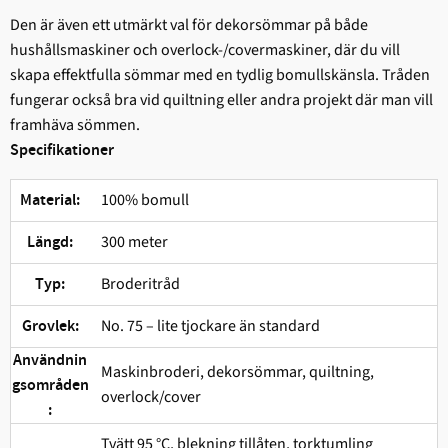
Den är även ett utmärkt val för dekorsömmar på både
hushållsmaskiner och overlock-/covermaskiner, där du vill
skapa effektfulla sömmar med en tydlig bomullskänsla. Tråden
fungerar också bra vid quiltning eller andra projekt där man vill
framhäva sömmen.
Specifikationer
100% bomull
Material:
300 meter
Längd:
Broderitråd
Typ:
No. 75 – lite tjockare än standard
Grovlek:
Användnin
Maskinbroderi, dekorsömmar, quiltning,
gsområden
overlock/cover
:
Tvätt 95 °C, blekning tillåten, torktumling