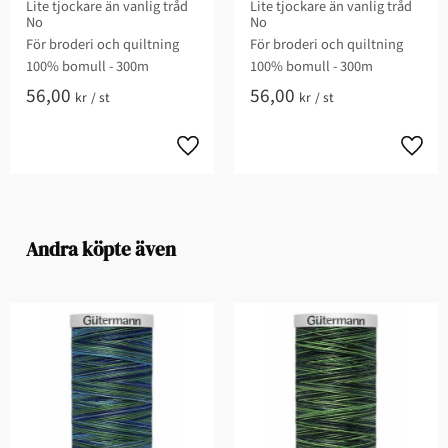
Lite tjockare än vanlig tråd
Lite tjockare än vanlig tråd
No
No
För broderi och quiltning​
För broderi och quiltning​
100% bomull - 300m
100% bomull - 300m
56,00
56,00
kr
/
st
kr
/
st
Andra köpte även