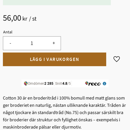
56,00
kr
/
st
Antal
-
+
Lägg til
Cotton 30 är en broderitråd i 100% bomull med matt glans som
ger broderiet en naturlig, nästan ulliknande karaktär. Tråden är
något tjockare än standardtråd (No.75) och passar särskilt bra
för broderier där struktur och fyllighet önskas – exempelvis i
maskinbroderade pälsar eller djurmotiv.