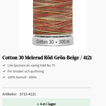
Cotton 30 Melerad Röd-Grön-Beige / 4121
Lite tjockare än vanlig tråd No.75
För broderi och quiltning​
100% bomull - 300m
Artikelnr
5715-4121
4 st i lager