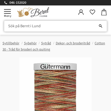
046-152020
Kundv
Meny
Favorite
Sytillbehör
Sybehör
Sytråd
Dekor- och broderitråd
Cotton
30 - Tråd för broderi och quiting