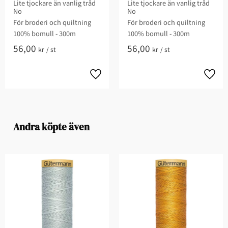
Lite tjockare än vanlig tråd
Lite tjockare än vanlig tråd
No
No
För broderi och quiltning​
För broderi och quiltning​
100% bomull - 300m
100% bomull - 300m
56,00
56,00
kr
/
st
kr
/
st
Andra köpte även