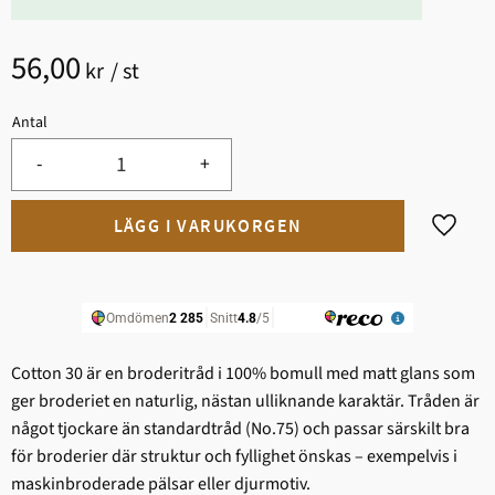
56,00
kr
/
st
Antal
-
+
Lägg til
Cotton 30 är en broderitråd i 100% bomull med matt glans som
ger broderiet en naturlig, nästan ulliknande karaktär. Tråden är
något tjockare än standardtråd (No.75) och passar särskilt bra
för broderier där struktur och fyllighet önskas – exempelvis i
maskinbroderade pälsar eller djurmotiv.