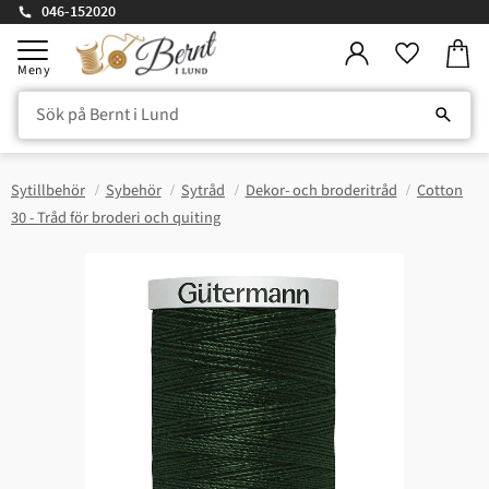
046-152020
Kundv
Meny
Favorite
Sytillbehör
Sybehör
Sytråd
Dekor- och broderitråd
Cotton
30 - Tråd för broderi och quiting