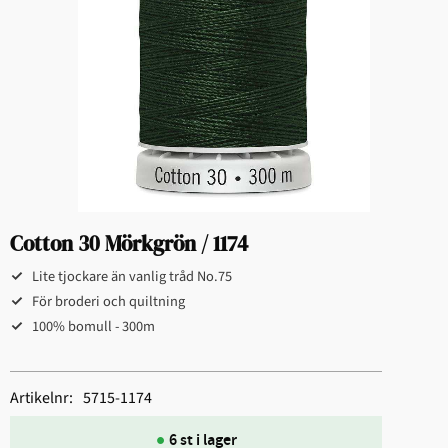
Cotton 30 Mörkgrön / 1174
Lite tjockare än vanlig tråd No.75
För broderi och quiltning​
100% bomull - 300m
Artikelnr
5715-1174
6 st i lager