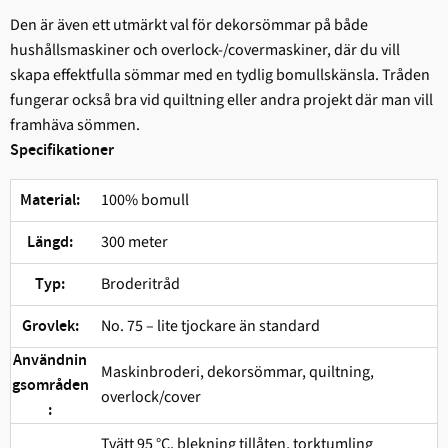
Den är även ett utmärkt val för dekorsömmar på både
hushållsmaskiner och overlock-/covermaskiner, där du vill
skapa effektfulla sömmar med en tydlig bomullskänsla. Tråden
fungerar också bra vid quiltning eller andra projekt där man vill
framhäva sömmen.
Specifikationer
100% bomull
Material:
300 meter
Längd:
Broderitråd
Typ:
No. 75 – lite tjockare än standard
Grovlek:
Användnin
Maskinbroderi, dekorsömmar, quiltning,
gsområden
overlock/cover
:
Tvätt 95 °C, blekning tillåten, torktumling