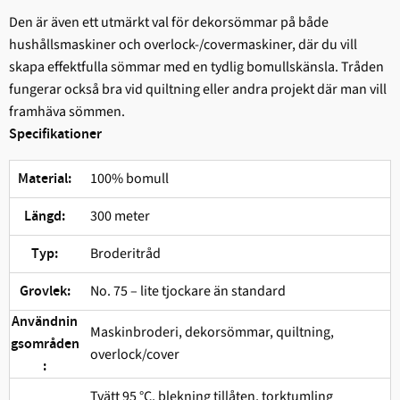
Den är även ett utmärkt val för dekorsömmar på både
hushållsmaskiner och overlock-/covermaskiner, där du vill
skapa effektfulla sömmar med en tydlig bomullskänsla. Tråden
fungerar också bra vid quiltning eller andra projekt där man vill
framhäva sömmen.
Specifikationer
100% bomull
Material:
300 meter
Längd:
Broderitråd
Typ:
No. 75 – lite tjockare än standard
Grovlek:
Användnin
Maskinbroderi, dekorsömmar, quiltning,
gsområden
overlock/cover
:
Tvätt 95 °C, blekning tillåten, torktumling