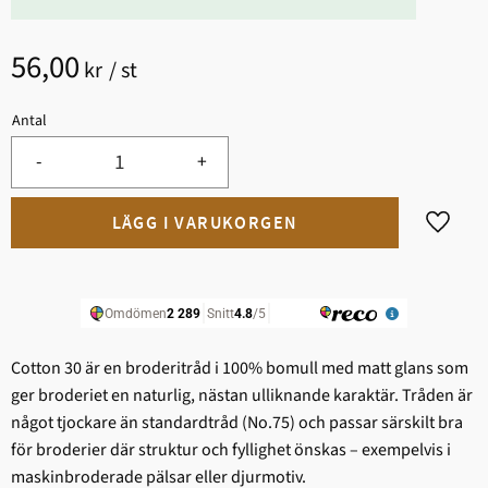
56,00
kr
/
st
Antal
-
+
Lägg til
Cotton 30 är en broderitråd i 100% bomull med matt glans som
ger broderiet en naturlig, nästan ulliknande karaktär. Tråden är
något tjockare än standardtråd (No.75) och passar särskilt bra
för broderier där struktur och fyllighet önskas – exempelvis i
maskinbroderade pälsar eller djurmotiv.