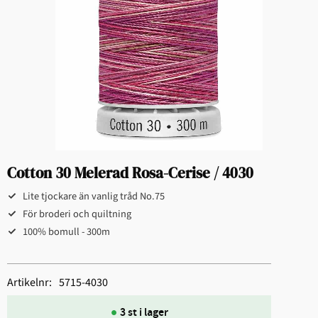
Cotton 30 Melerad Rosa-Cerise / 4030
Lite tjockare än vanlig tråd No.75
För broderi och quiltning​
100% bomull - 300m
Artikelnr
5715-4030
3 st i lager