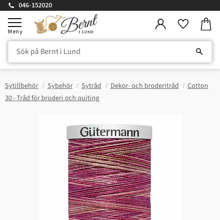
046-152020
Kundv
Meny
Favorite
Sytillbehör
Sybehör
Sytråd
Dekor- och broderitråd
Cotton
30 - Tråd för broderi och quiting