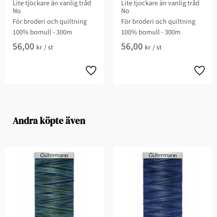
Lite tjockare än vanlig tråd
Lite tjockare än vanlig tråd
No
No
För broderi och quiltning​
För broderi och quiltning​
100% bomull - 300m
100% bomull - 300m
56,00
56,00
kr
/
st
kr
/
st
Andra köpte även