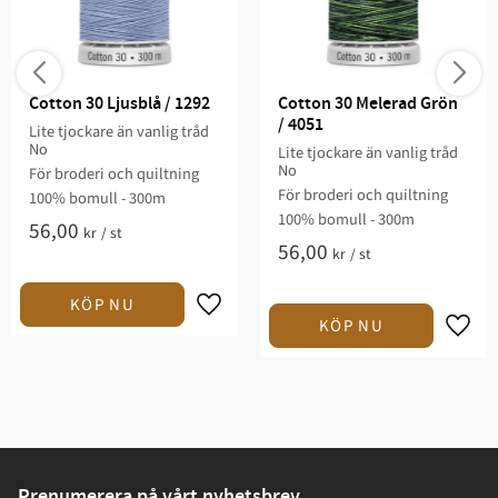
Cotton 30 Ljusblå / 1292
Cotton 30 Melerad Grön 
/ 4051
Lite tjockare än vanlig tråd
No
Lite tjockare än vanlig tråd
No
För broderi och quiltning​
För broderi och quiltning​
100% bomull - 300m
100% bomull - 300m
56,00
kr
/
st
56,00
kr
/
st
Prenumerera på vårt nyhetsbrev