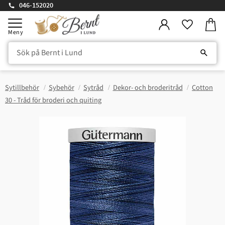
046-152020
Kundv
Meny
Favorite
Sytillbehör
Sybehör
Sytråd
Dekor- och broderitråd
Cotton
30 - Tråd för broderi och quiting