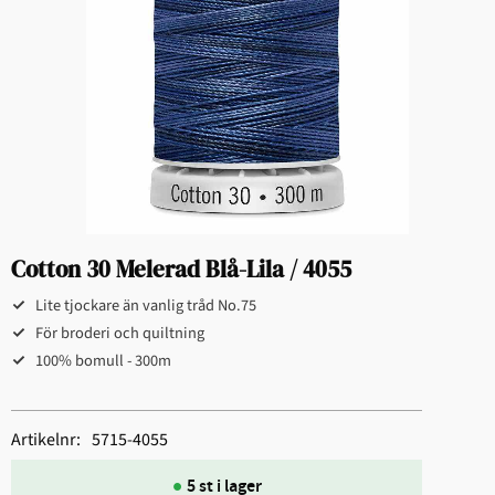
Cotton 30 Melerad Blå-Lila / 4055
Lite tjockare än vanlig tråd No.75
För broderi och quiltning​
100% bomull - 300m
Artikelnr
5715-4055
5 st i lager