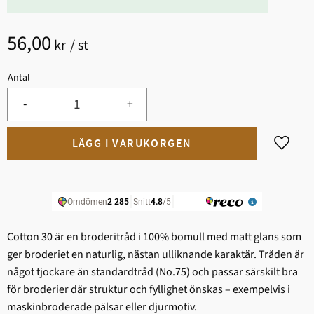
56,00
kr
/
st
Antal
-
+
Lägg til
Cotton 30 är en broderitråd i 100% bomull med matt glans som
ger broderiet en naturlig, nästan ulliknande karaktär. Tråden är
något tjockare än standardtråd (No.75) och passar särskilt bra
för broderier där struktur och fyllighet önskas – exempelvis i
maskinbroderade pälsar eller djurmotiv.