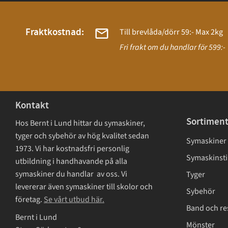
Fraktkostnad:
Till brevlåda/dörr 59:- Max 2kg
Fri frakt om du handlar för 599:-
Kontakt
Sortimen
Hos Bernt i Lund hittar du symaskiner,
tyger och sybehör av hög kvalitet sedan
Symaskiner
1973. Vi har kostnadsfri personlig
Symaskinsti
utbildning i handhavande på alla
symaskiner du handlar av oss. Vi
Tyger
levererar även symaskiner till skolor och
Sybehör
företag.
Se vårt utbud här.
Band och re
Bernt i Lund
Mönster