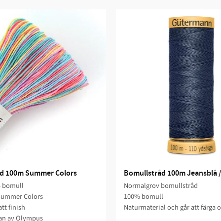
åd 100m Summer Colors
Bomullstråd 100m Jeansblå /
 bomull
Normalgrov bomullstråd
 Summer Colors
100% bomull
tt finish
Naturmaterial och går att färga 
an av Olympus