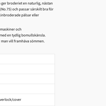
ger broderiet en naturlig, nästan
(No.75) och passar särskilt bra för
kinbroderade pälsar eller
smaskiner och
 med en tydlig bomullskänsla.
är man vill framhäva sömmen.
verlock/cover