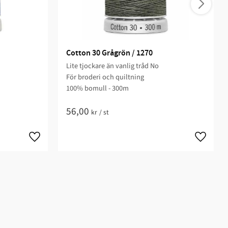
Cotton 30 Grågrön / 1270
Lite tjockare än vanlig tråd No
För broderi och quiltning​
100% bomull - 300m
56,00
kr
/
st