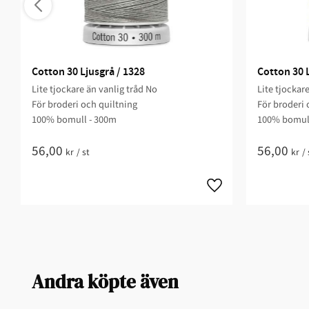
Cotton 30 Ljusgrå / 1328
Cotton 30 L
Lite tjockare än vanlig tråd No
Lite tjockar
För broderi och quiltning​
För broderi 
100% bomull - 300m
100% bomull
56,00
56,00
kr
/
st
kr
/
Andra köpte även