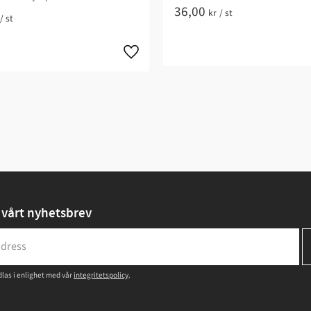
36,00
kr
/
st
/
st
vårt nyhetsbrev
las i enlighet med vår
integritetspolicy
.