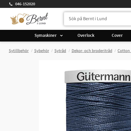
046-152020
Symaskiner
Overlock
Cover
Sytillbehör
Sybehör
Sytråd
Dekor- och broderitråd
Cotton 