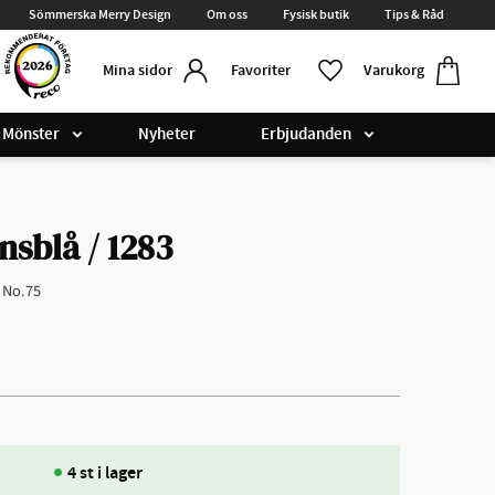
Sömmerska Merry Design
Om oss
Fysisk butik
Tips & Råd
Kundvag
Favoriter
Favoriter
Varukorg
Mina sidor
Mönster
Nyheter
Erbjudanden
nsblå / 1283
d No.75
4 st i lager