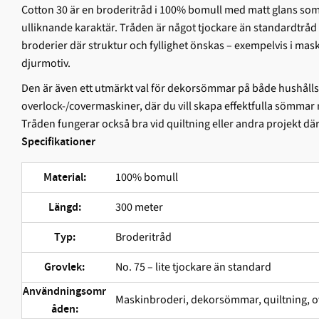
Cotton 30 är en broderitråd i 100% bomull med matt glans som 
ulliknande karaktär. Tråden är något tjockare än standardtråd 
broderier där struktur och fyllighet önskas – exempelvis i mas
djurmotiv.
Den är även ett utmärkt val för dekorsömmar på både hushåll
overlock-/covermaskiner, där du vill skapa effektfulla sömmar
Tråden fungerar också bra vid quiltning eller andra projekt d
Specifikationer
100% bomull
Material:
300 meter
Längd:
Broderitråd
Typ:
No. 75 – lite tjockare än standard
Grovlek:
Användningsomr
Maskinbroderi, dekorsömmar, quiltning, o
åden: