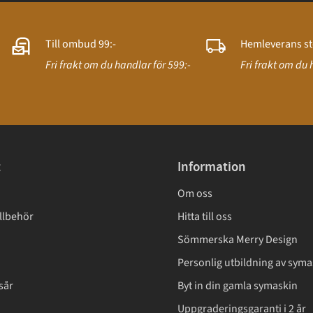
Till ombud 99:-
Hemleverans st
Fri frakt om du handlar för 599:-
Fri frakt om du 
t
Information
Om oss
llbehör
Hitta till oss
Sömmerska Merry Design
Personlig utbildning av syma
sår
Byt in din gamla symaskin
Uppgraderingsgaranti i 2 år