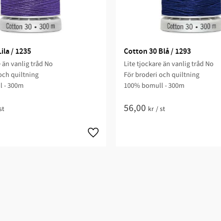
ila / 1235
Cotton 30 Blå / 1293
e än vanlig tråd No
Lite tjockare än vanlig tråd No
och quiltning​
För broderi och quiltning​
 - 300m
100% bomull - 300m
56,00
st
kr
/
st