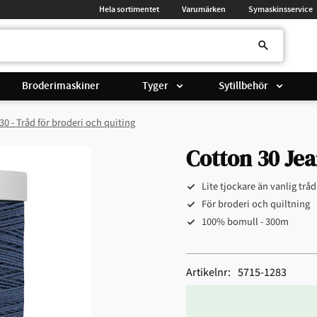
Hela sortimentet
Varumärken
Symaskinsservice
Broderimaskiner
Tyger
Sytillbehör
30 - Tråd för broderi och quiting
Cotton 30 Jea
Lite tjockare än vanlig trå
För broderi och quiltning​
100% bomull - 300m
Artikelnr
5715-1283