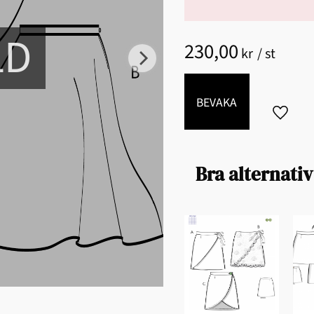
LD
230,00
kr
/
st
BEVAKA
Lägg til
Bra alternativ