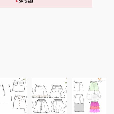
Slutsåld
l i favoriter