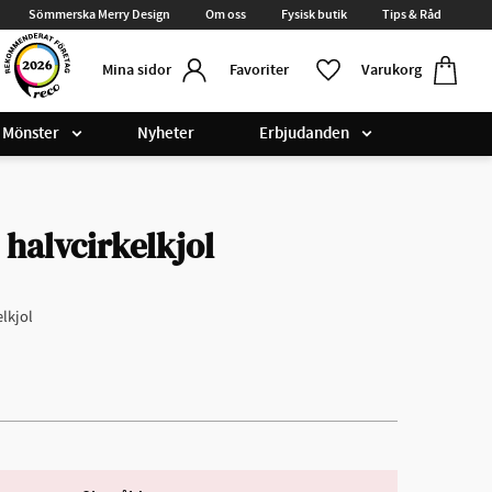
Sömmerska Merry Design
Om oss
Fysisk butik
Tips & Råd
Kundvag
Favoriter
Favoriter
Varukorg
Mina sidor
Mönster
Nyheter
Erbjudanden
 halvcirkelkjol
lkjol​