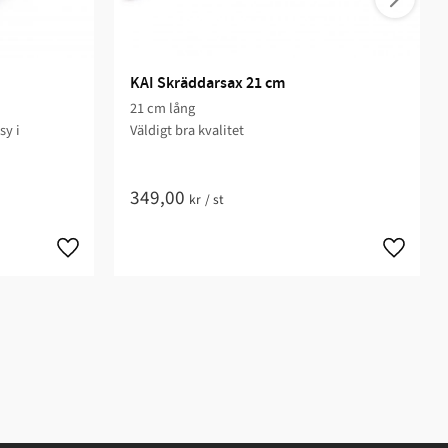
KAI Skräddarsax 21 cm
21 cm lång
sy i
Väldigt bra kvalitet​
349,00
kr
/
st