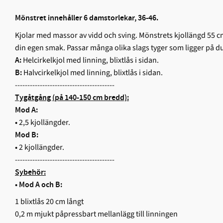
Mönstret innehåller 6 damstorlekar, 36-46.
Kjolar med massor av vidd och sving. Mönstrets kjollängd 55 cm i
din egen smak. Passar många olika slags tyger som ligger på d
Helcirkelkjol med linning, blixtlås i sidan.
A:
Halvcirkelkjol med linning, blixtlås i sidan.
B:
----------------------------------------
Tygåtgång (på 140-150 cm bredd):
Mod A:
2,5 kjollängder.
•
Mod B:
2 kjollängder.
•
----------------------------------------
Sybehör:
•
Mod A och B:
1 blixtlås 20 cm långt
0,2 m mjukt påpressbart mellanlägg till linningen