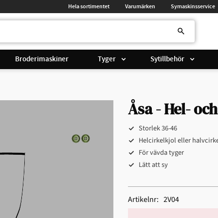
Hela sortimentet
Varumärken
Symaskinsservice
Broderimaskiner
Tyger
Sytillbehör
Åsa - Hel- och
Storlek 36-46​​​
Helcirkelkjol eller halvcirke
För vävda tyger
Lätt att sy​​
Artikelnr
2V04