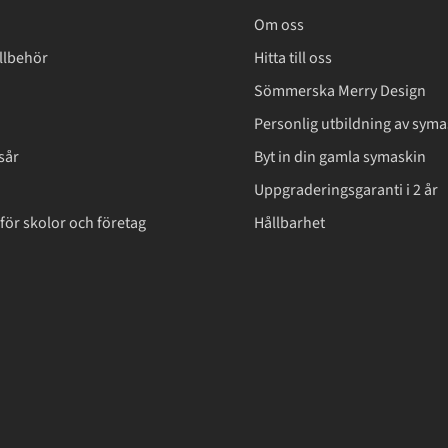
Om oss
llbehör
Hitta till oss
Sömmerska Merry Design
Personlig utbildning av syma
sår
Byt in din gamla symaskin
Uppgraderingsgaranti i 2 år
för skolor och företag
Hållbarhet