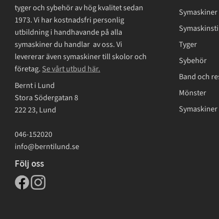
tyger och sybehör av hög kvalitet sedan
Symaskiner
1973. Vi har kostnadsfri personlig
Symaskinsti
utbildning i handhavande på alla
symaskiner du handlar av oss. Vi
Tyger
levererar även symaskiner till skolor och
Sybehör
företag.
Se vårt utbud här.
Band och re
Bernt i Lund
Mönster
Stora Södergatan 8
Symaskiner 
222 23, Lund
046-152020
info@berntilund.se
Följ oss