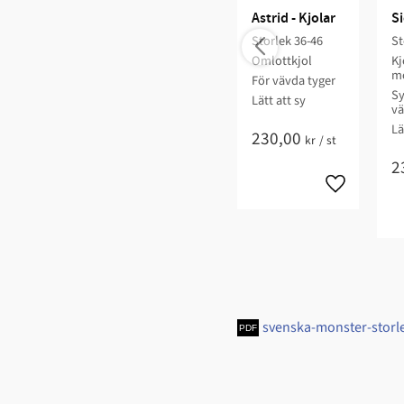
Astrid - Kjolar
Si
Storlek 36-46​
St
Omlottkjol​
Kj
mo
För vävda tyger​
Sy
Lätt att sy​​​
vä
​Lät
230,00
kr
/
st
2
svenska-monster-storl