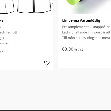
xa
Limpenna Vattenlöslig
​
Ett komplement till knappnålar
ck framtill
Lätt vidhäftande lim som går att 
​​​​
Till mönsterpassning med mera
mnad​​
69,00
kr
/
st
/
st