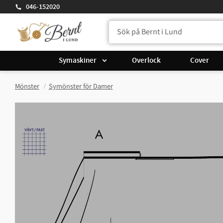
046-152020
Symaskiner
Overlock
Cover
Mönster
Symönster för Damer