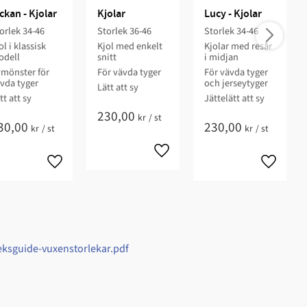
ckan - Kjolar
Kjolar
Lucy - Kjolar
orlek 34-46​
Storlek 36-46​​
Storlek 34-46​
ol i klassisk
Kjol med enkelt
Kjolar med resår
dell​
snitt​​
i midjan​​​​
mönster för
För vävda tyger​​
För vävda ​tyger
vda tyger​
och jerseytyger
Lätt att sy​​​​
t att sy​​​​​​​
​​Jättelätt att sy​​​
230,00
kr
/
st
30,00
230,00
kr
/
st
kr
/
st
eksguide-vuxenstorlekar.pdf