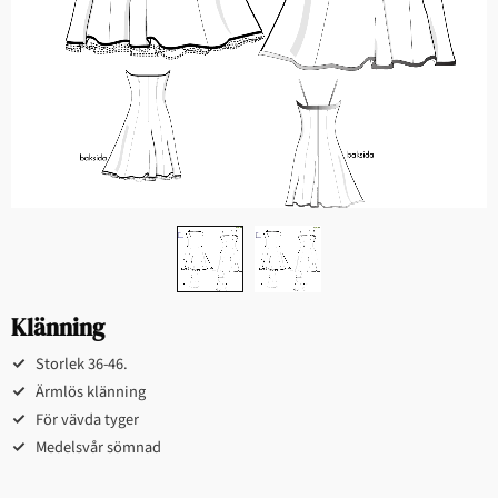
Klänning
Storlek 36-46​​.​​
Ärmlös klänning​​
För vävda tyger​
​Medelsvår sömnad​​