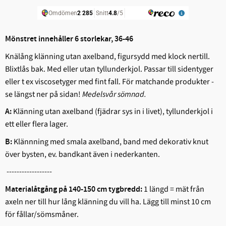
Mönstret innehåller 6 storlekar, 36-46
Knälång klänning utan axelband, figursydd med klock nertill.
Blixtlås bak. Med eller utan tyllunderkjol. Passar till sidentyger
eller t ex viscosetyger med fint fall. För matchande produkter -
se längst ner på sidan!
Medelsvår sömnad.
Klänning utan axelband (fjädrar sys in i livet), tyllunderkjol i
A:
ett eller flera lager.
Klännning med smala axelband, band med dekorativ knut
B:
över bysten, ev. bandkant även i nederkanten.
------------------
1 längd = mät från
Materialåtgång på 140-150 cm tygbredd:
axeln ner till hur lång klänning du vill ha. Lägg till minst 10 cm
för fållar/sömsmåner.