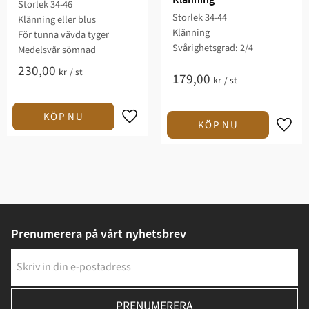
Klänning
Storlek 34-46​
Storlek 34-44
Klänning eller blus​
Klänning
För tunna vävda tyger​
Svårighetsgrad: 2/4​
Medelsvår sömnad​
230,00
kr
/
st
179,00
kr
/
st
Prenumerera på vårt nyhetsbrev
PRENUMERERA