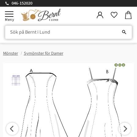
046-152020
Kundv
Meny
Favorite
Mönster
Symönster för Damer