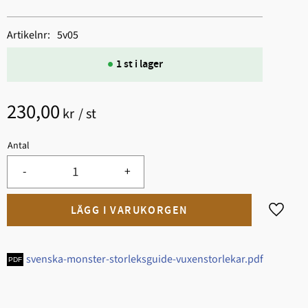
Artikelnr
5v05
1 st i lager
230,00
kr
/
st
Antal
-
+
Lägg til
svenska-monster-storleksguide-vuxenstorlekar.pdf