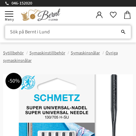
046-152020
Kundv
Meny
Favorite
Sytillbehör
Symaskinstillbehör
Symaskinsnålar
Övriga
symaskinsnålar
50
%