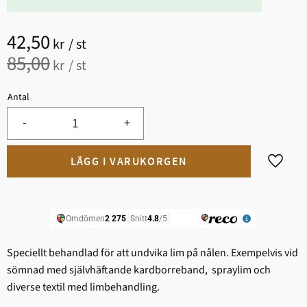
Nedsatt pris:
42,50
kr
/
st
Ordinarie pris:
85,00
kr
/
st
Antal
-
+
Lägg til
Speciellt behandlad för att undvika lim på nålen. Exempelvis vid
sömnad med självhäftande kardborreband, spraylim och
diverse textil med limbehandling.