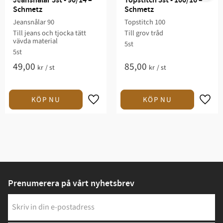
Jeansnålar 5st - 90/14 – 
Topstitch 5st - 100/16 – 
Schmetz
Schmetz
Jeansnålar 90
Topstitch 100
Till jeans och tjocka tätt
Till grov tråd
vävda material
5st
5st
49,00
85,00
kr
/
st
kr
/
st
Prenumerera på vårt nyhetsbrev