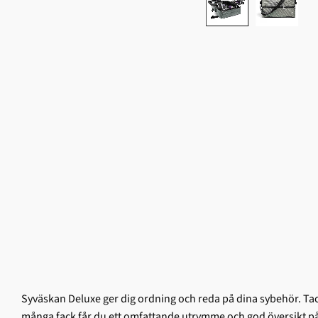
Syväskan Deluxe ger dig ordning och reda på dina sybehör. T
många fack får du ett omfattande utrymme och god översikt på t