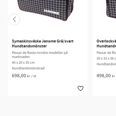
Symaskinsväska Janome Grå/svart 
Overlockvä
Hundtandsmönster
Hundtand
Passar de flesta mindre modeller på
Passar de fl
marknaden
30 x 33 x 36
45 x 20 x 35 cm
Hundtandsm
Hundtandsmönstrad
698,00
498,00
kr
/
st
kr