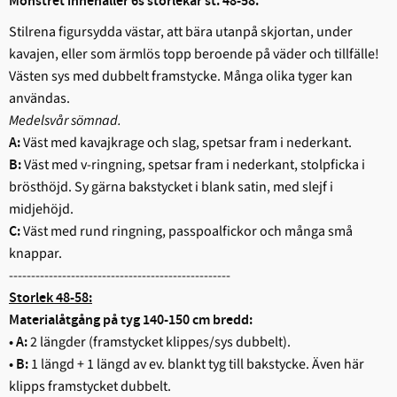
Mönstret innehåller 6s storlekar st. 48-58.
Stilrena figursydda västar, att bära utanpå skjortan, under
kavajen, eller som ärmlös topp beroende på väder och tillfälle!
Västen sys med dubbelt framstycke. Många olika tyger kan
användas.
Medelsvår sömnad.
Väst med kavajkrage och slag, spetsar fram i nederkant.
A:
Väst med v-ringning, spetsar fram i nederkant, stolpficka i
B:
brösthöjd. Sy gärna bakstycket i blank satin, med slejf i
midjehöjd.
Väst med rund ringning, passpoalfickor och många små
C:
knappar.
--------------------------------------------------
Storlek 48-58:
Materialåtgång på tyg 140-150 cm bredd:
2 längder (framstycket klippes/sys dubbelt).
• A:
1 längd + 1 längd av ev. blankt tyg till bakstycke. Även här
• B:
klipps framstycket dubbelt.