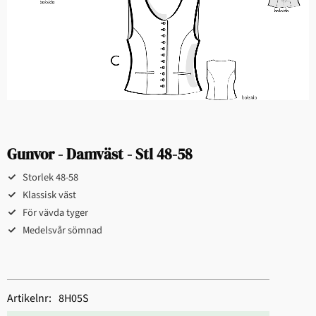
Gunvor - Damväst - Stl 48-58
Storlek 48-58​
Klassisk väst​
​För vävda tyger​
Medelsvår sömnad​​
Artikelnr
8H05S