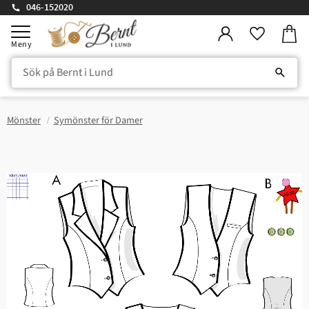
046-152020
Kundv
Meny
Favorite
Mönster
Symönster för Damer