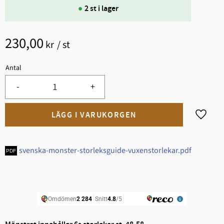
2 st i lager
230,00
kr
/
st
Antal
-
+
Lägg til
svenska-monster-storleksguide-vuxenstorlekar.pdf