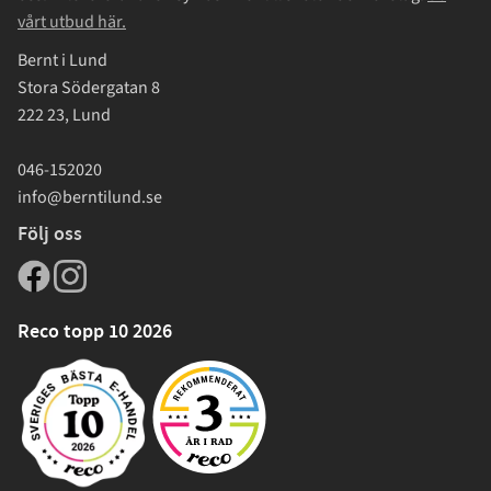
vårt utbud här.
Bernt i Lund
Stora Södergatan 8
222 23, Lund
046-152020
info@berntilund.se
Följ oss
Reco topp 10 2026