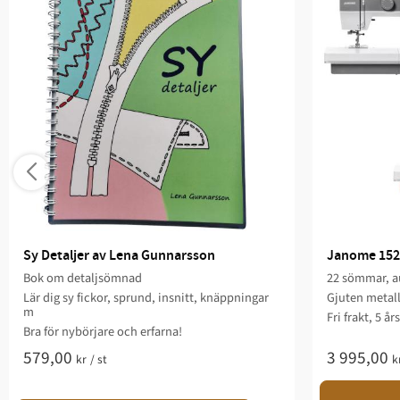
Sy Detaljer av Lena Gunnarsson
Janome 152
Bok om detaljsömnad
22 sömmar, au
Lär dig sy fickor, sprund, insnitt, knäppningar
Gjuten metal
m
Fri frakt, 5 år
Bra för nybörjare och erfarna!
579,00
3 995,00
kr
/
st
k