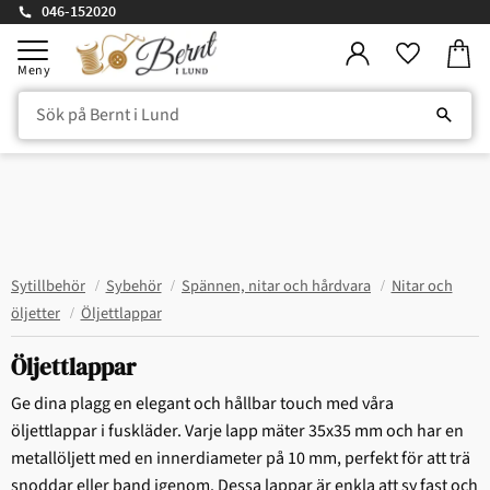
046-152020
Kundv
Meny
Favorite
Sytillbehör
Sybehör
Spännen, nitar och hårdvara
Nitar och
öljetter
Öljettlappar
Öljettlappar
Ge dina plagg en elegant och hållbar touch med våra
öljettlappar i fuskläder. Varje lapp mäter 35x35 mm och har en
metallöljett med en innerdiameter på 10 mm, perfekt för att trä
snoddar eller band igenom. Dessa lappar är enkla att sy fast och