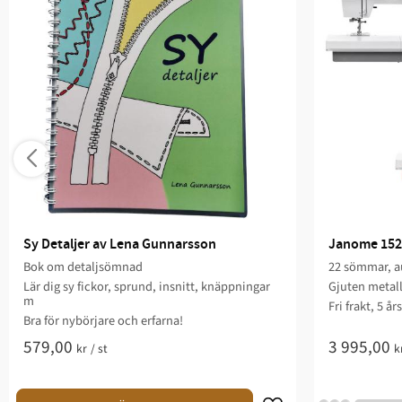
Sy Detaljer av Lena Gunnarsson
Janome 152
Bok om detaljsömnad
22 sömmar, au
Lär dig sy fickor, sprund, insnitt, knäppningar
Gjuten metal
m
Fri frakt, 5 år
Bra för nybörjare och erfarna!
579,00
3 995,00
kr
/
st
k