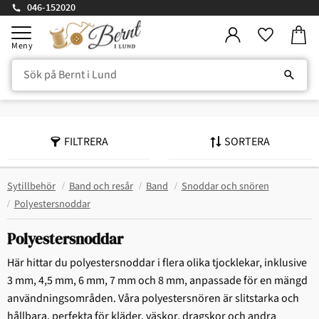
046-152020
Kundv
Meny
Favorite
FILTRERA
SORTERA
Sytillbehör
Band och resår
Band
Snoddar och snören
Polyestersnoddar
Polyestersnoddar
Här hittar du polyestersnoddar i flera olika tjocklekar, inklusive
3 mm, 4,5 mm, 6 mm, 7 mm och 8 mm, anpassade för en mängd
användningsområden. Våra polyestersnören är slitstarka och
hållbara, perfekta för kläder, väskor, dragskor och andra