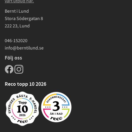
vårt utbud här.
Bernt i Lund
Stora Södergatan 8
222 23, Lund
046-152020
info@berntilund.se
Följ oss
Reco topp 10 2026