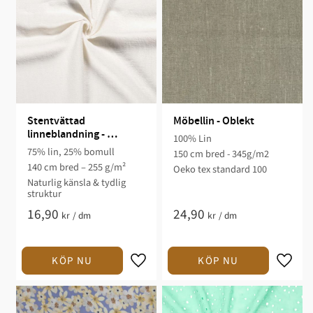
Stentvättad 
Möbellin - Oblekt
linneblandning - 
100% Lin
Naturvit
75% lin, 25% bomull
150 cm bred - 345g/m2
140 cm bred – 255 g/m²
Oeko tex standard 100
Naturlig känsla & tydlig
struktur
16,90
24,90
kr
/
dm
kr
/
dm