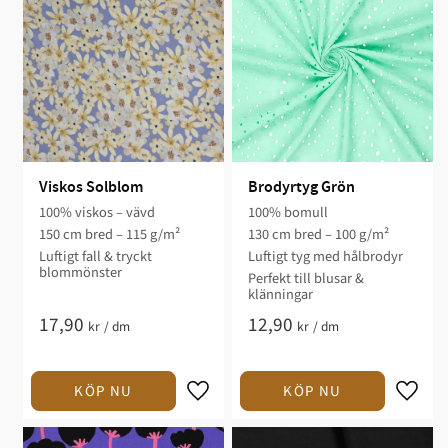
Viskos Solblom
Brodyrtyg Grön
100% viskos – vävd
100% bomull
150 cm bred – 115 g/m²
130 cm bred – 100 g/m²
Luftigt fall & tryckt
Luftigt tyg med hålbrodyr
blommönster
Perfekt till blusar &
klänningar
17,90
12,90
kr
/
dm
kr
/
dm