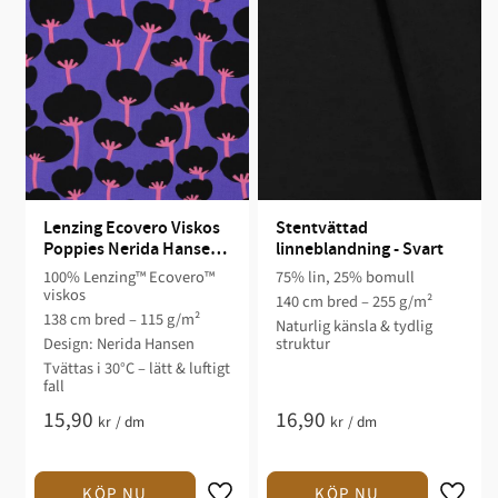
Lenzing Ecovero Viskos 
Stentvättad 
Poppies Nerida Hansen 
linneblandning - Svart
Lila
100% Lenzing™ Ecovero™
75% lin, 25% bomull
viskos
140 cm bred – 255 g/m²
138 cm bred – 115 g/m²
Naturlig känsla & tydlig
Design: Nerida Hansen
struktur
Tvättas i 30°C – lätt & luftigt
fall
15,90
16,90
kr
/
dm
kr
/
dm