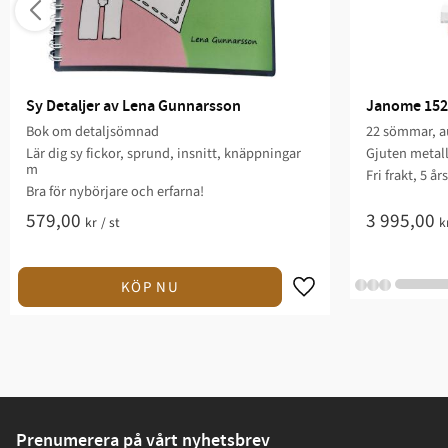
Sy Detaljer av Lena Gunnarsson
Janome 152
Bok om detaljsömnad
22 sömmar, au
Lär dig sy fickor, sprund, insnitt, knäppningar
Gjuten metal
m
Fri frakt, 5 år
Bra för nybörjare och erfarna!
579,00
3 995,00
kr
/
st
k
Prenumerera på vårt nyhetsbrev