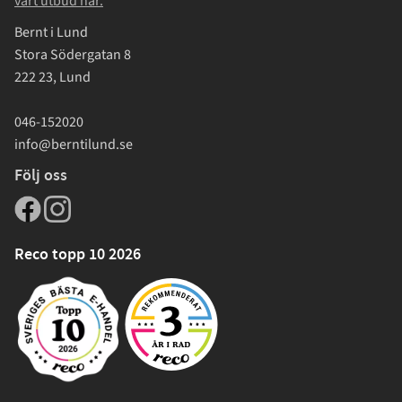
vårt utbud här.
Bernt i Lund
Stora Södergatan 8
222 23, Lund
046-152020
info@berntilund.se
Följ oss
Reco topp 10 2026