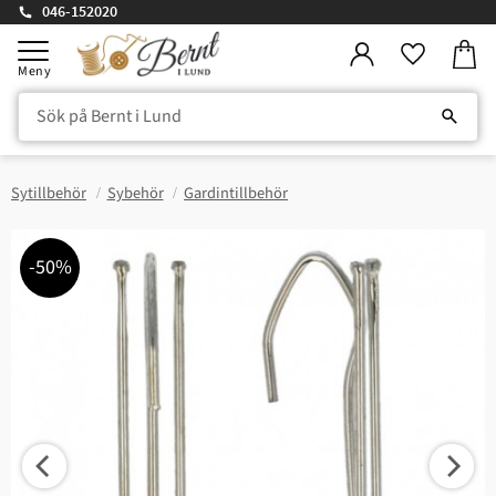
046-152020
Kundv
Meny
Favorite
Sytillbehör
Sybehör
Gardintillbehör
50
%