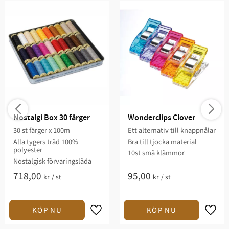
Nostalgi Box 30 färger
Wonderclips Clover
30 st färger x 100m
Ett alternativ till knappnålar
Alla tygers tråd 100%
Bra till tjocka material
polyester
10st små klämmor
Nostalgisk förvaringslåda
718,00
95,00
kr
/
st
kr
/
st