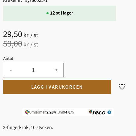
Artikelnr
sys60025-1
12 st i lager
Nedsatt pris:
29,50
kr
/
st
Ordinarie pris:
59,00
kr
/
st
Antal
-
+
Lägg til
2-fingerkrok, 10 stycken.