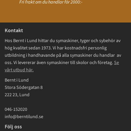
Fri frakt om du handlar för 2000:-
Kontakt
Hos Bernt i Lund hittar du symaskiner, tyger och sybehör av
hög kvalitet sedan 1973. Vi har kostnadsfri personlig
utbildning i handhavande på alla symaskiner du handlar av
oss. Vi levererar även symaskiner till skolor och företag.
Se
vårt utbud här.
Bernt i Lund
Stora Södergatan 8
222 23, Lund
046-152020
info@berntilund.se
Följ oss