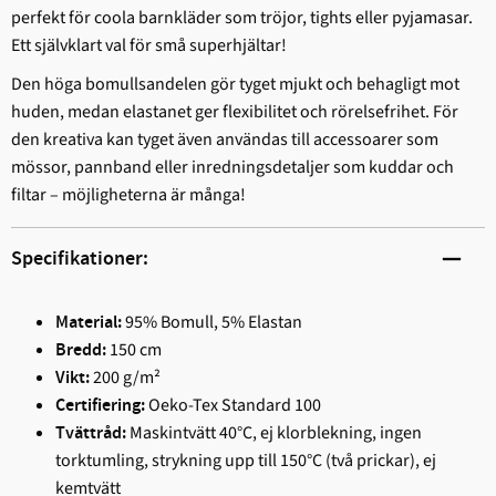
perfekt för coola barnkläder som tröjor, tights eller pyjamasar.
Ett självklart val för små superhjältar!
Den höga bomullsandelen gör tyget mjukt och behagligt mot
huden, medan elastanet ger flexibilitet och rörelsefrihet. För
den kreativa kan tyget även användas till accessoarer som
mössor, pannband eller inredningsdetaljer som kuddar och
filtar – möjligheterna är många!
Specifikationer:
95% Bomull, 5% Elastan
Material:
150 cm
Bredd:
200 g/m²
Vikt:
Oeko-Tex Standard 100
Certifiering:
Maskintvätt 40°C, ej klorblekning, ingen
Tvättråd:
torktumling, strykning upp till 150°C (två prickar), ej
kemtvätt