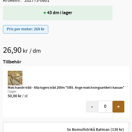
Artikelnr
202773-0801
43 dm i lager
Pris per meter: 269 kr
26,90
kr
/
dm
Tillbehör
Matchande tråd - Alla tygers tråd 200m *OBS. Ange matchningsartikel i kassan*
I lager
/
st
50,00
kr
-
+
5x Bomullstrikå Batman (130 kr)