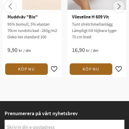
Muddväv "Bio"
Vlieseline H 609 Vit
95% bomull, 5% elastan
Tunt stretchmellanlägg
70cm rundstickad - 265g/m2
Lämpligt till töjbara tyger
Oeko-tex standard 100
75 cm bred
9,90
16,90
kr
/
dm
kr
/
dm
Prenumerera på vårt nyhetsbrev