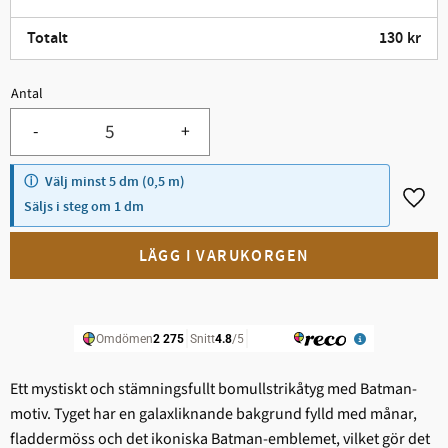
Totalt
130
kr
Antal
Minst 5.
-
+
Välj minst 5 dm (0,5 m)
Lägg t
Säljs i steg om 1 dm
Ett mystiskt och stämningsfullt bomullstrikåtyg med Batman-
motiv. Tyget har en galaxliknande bakgrund fylld med månar,
fladdermöss och det ikoniska Batman-emblemet, vilket gör det