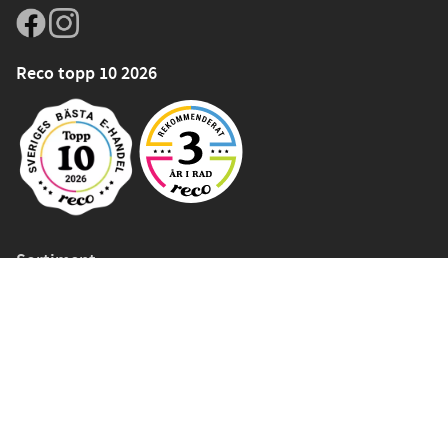
Reco topp 10 2026
Sortiment
Symaskiner
Symaskinstillbehör
Tyger
Sybehör
Band och resår