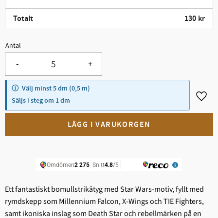
Totalt
130
kr
Antal
Minst 5.
-
+
Välj minst 5 dm (0,5 m)
Lägg t
Säljs i steg om 1 dm
Ett fantastiskt bomullstrikåtyg med Star Wars-motiv, fyllt med
rymdskepp som Millennium Falcon, X-Wings och TIE Fighters,
samt ikoniska inslag som Death Star och rebellmärken på en