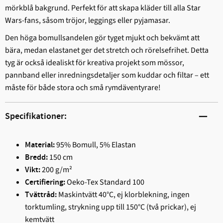
mörkblå bakgrund. Perfekt för att skapa kläder till alla Star
Wars-fans, såsom tröjor, leggings eller pyjamasar.
Den höga bomullsandelen gör tyget mjukt och bekvämt att
bära, medan elastanet ger det stretch och rörelsefrihet. Detta
tyg är också idealiskt för kreativa projekt som mössor,
pannband eller inredningsdetaljer som kuddar och filtar – ett
måste för både stora och små rymdäventyrare!
Specifikationer:
95% Bomull, 5% Elastan
Material:
150 cm
Bredd:
200 g/m²
Vikt:
Oeko-Tex Standard 100
Certifiering:
Maskintvätt 40°C, ej klorblekning, ingen
Tvättråd:
torktumling, strykning upp till 150°C (två prickar), ej
kemtvätt