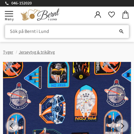
046-152020
Kundv
Meny
Favorite
Tyger
Jerseytyg & trikåtyg