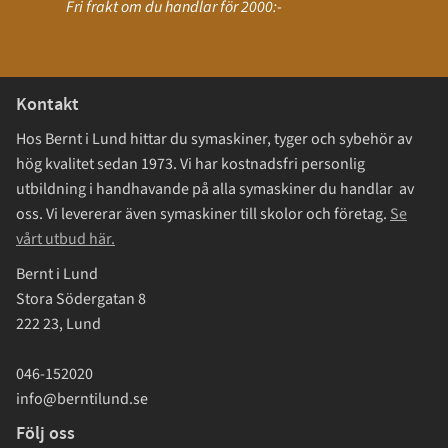
Fri frakt om du handlar för 2000:-
Kontakt
Hos Bernt i Lund hittar du symaskiner, tyger och sybehör av
hög kvalitet sedan 1973. Vi har kostnadsfri personlig
utbildning i handhavande på alla symaskiner du handlar av
oss. Vi levererar även symaskiner till skolor och företag.
Se
vårt utbud här.
Bernt i Lund
Stora Södergatan 8
222 23, Lund
046-152020
info@berntilund.se
Följ oss