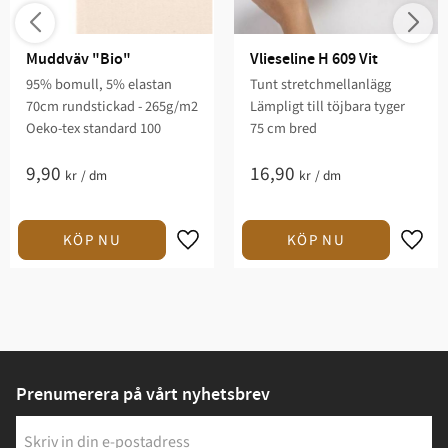
Muddväv "Bio"
Vlieseline H 609 Vit
95% bomull, 5% elastan
Tunt stretchmellanlägg
70cm rundstickad - 265g/m2
Lämpligt till töjbara tyger
Oeko-tex standard 100
75 cm bred
9,90
16,90
kr
/
dm
kr
/
dm
Prenumerera på vårt nyhetsbrev