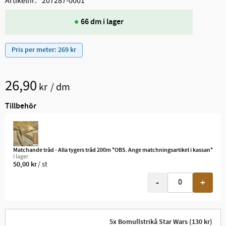
Artikelnr
207287-0001
66 dm i lager
Pris per meter: 269 kr
26,90
kr
/
dm
Tillbehör
Matchande tråd - Alla tygers tråd 200m *OBS. Ange matchningsartikel i kassan*
I lager
/
st
50,00
kr
-
+
5x Bomullstrikå Star Wars (130 kr)