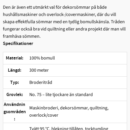
Den är även ett utmärkt val för dekorsömmar på både
hushållsmaskiner och overlock-/covermaskiner, där du vill
skapa effektfulla sömmar med en tydlig bomullskänsla. Tråden
fungerar också bra vid quiltning eller andra projekt där man vill
framhäva sömmen.
Specifikationer
100% bomull
Material:
300 meter
Längd:
Broderitråd
Typ:
No. 75 – lite tjockare än standard
Grovlek:
Användnin
Maskinbroderi, dekorsömmar, quiltning,
gsområden
overlock/cover
:
Tvätt 95 °C, blekning tillåten, torktumling