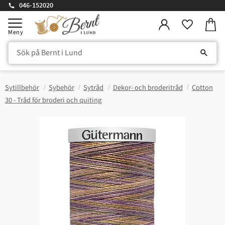
046-152020
Kundv
Meny
Favorite
Sytillbehör
Sybehör
Sytråd
Dekor- och broderitråd
Cotton
30 - Tråd för broderi och quiting