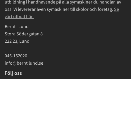
utbildning i handhavande på alla symaskiner du handlar av
oss. Vi levererar även symaskiner till skolor och företag.
Se
vårt utbud här.
Bernt i Lund
Stora Södergatan 8
222 23, Lund
046-152020
info@berntilund.se
Följ oss
Reco topp 10 2026