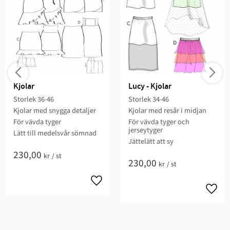
Kjolar
Lucy - Kjolar
Storlek 36-46​
Storlek 34-46​
Kjolar med snygga detaljer​
Kjolar med resår i midjan​​​​
För vävda tyger​
För vävda ​tyger och
jerseytyger
​Lätt till medelsvår sömnad​​
​​Jättelätt att sy​​​
230,00
kr
/
st
230,00
kr
/
st