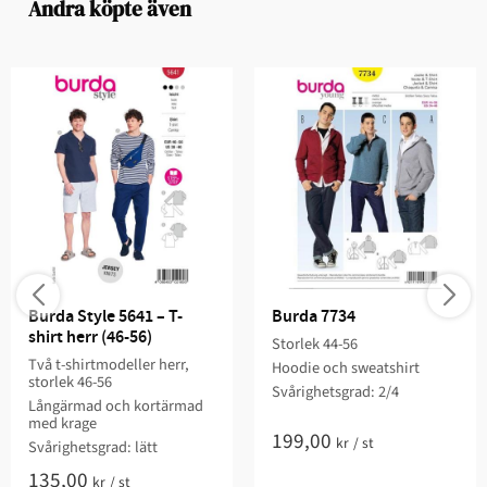
Andra köpte även
Burda Style 5641 – T-
Burda 7734
shirt herr (46-56)
Storlek 44-56
Två t-shirtmodeller herr,
Hoodie och sweatshirt
storlek 46-56
Svårighetsgrad: 2/4​
Långärmad och kortärmad
med krage
199,00
kr
/
st
Svårighetsgrad: lätt
135,00
kr
/
st