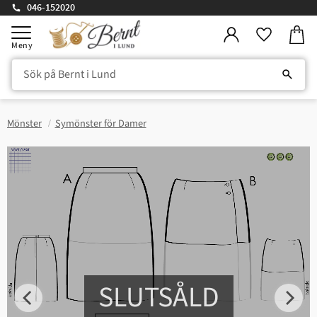
046-152020
Kundv
Meny
Favorite
Mönster
Symönster för Damer
SLUTSÅLD