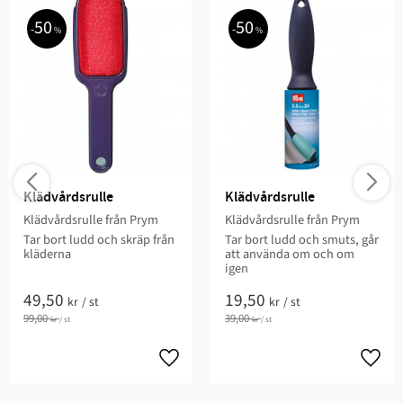
50
50
%
%
Klädvårdsrulle
Klädvårdsrulle
Klädvårdsrulle från Prym
Klädvårdsrulle från Prym
Tar bort ludd och skräp från
Tar bort ludd och smuts, går
kläderna
att använda om och om
igen
49,50
19,50
kr
/
st
kr
/
st
99,00
39,00
kr
/
st
kr
/
st