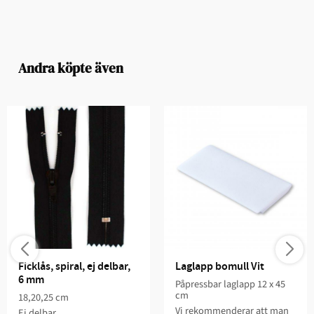
Andra köpte även
Ficklås, spiral, ej delbar, 
Laglapp bomull Vit
6 mm
Påpressbar laglapp 12 x 45
cm
18,20,25 cm
Vi rekommenderar att man
Ej delbar