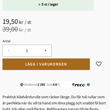
5 st i lager
Nedsatt pris:
19,50
kr
/
st
Ordinarie pris:
39,00
kr
/
st
Antal
-
+
Lägg til
Praktisk klädvårdsrulle som räcker länge. Du får två rullar som
är perfekta när du vill ta hand om dina plagg och snabbt få bort
ludd, hår eller små fläckar. Refillpacken passar till de flesta