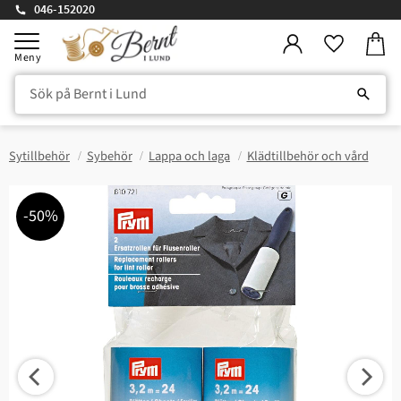
046-152020
Kundv
Meny
Favorite
Sytillbehör
Sybehör
Lappa och laga
Klädtillbehör och vård
50
%