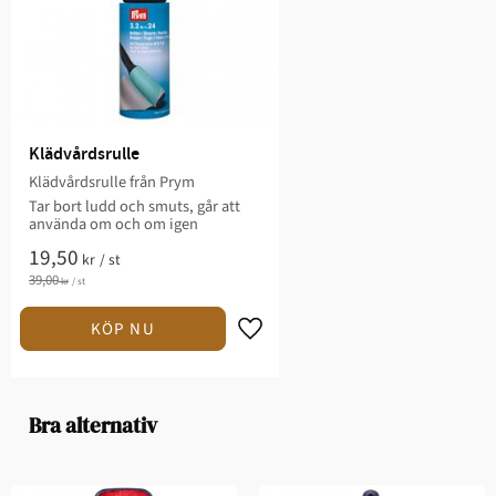
Klädvårdsrulle
Klädvårdsrulle från Prym
Tar bort ludd och smuts, går att
använda om och om igen
19,50
kr
/
st
39,00
kr
/
st
Lägg till i favoriter
Bra alternativ