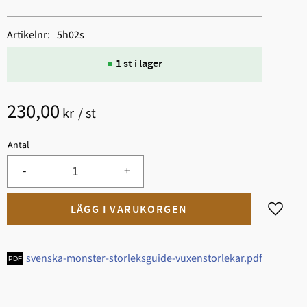
Artikelnr
5h02s
1 st i lager
230,00
kr
/
st
Antal
-
+
Lägg til
svenska-monster-storleksguide-vuxenstorlekar.pdf