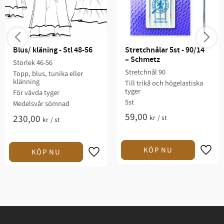
Blus/ kläning - Stl 48-56
Stretchnålar 5st - 90/14 
– Schmetz
Storlek 46-56
Stretchnål 90
Topp, blus, tunika eller
klänning​
Till trikå och högelastiska
tyger
För vävda tyger​​
5st
Medelsvår sömnad​​​​
59,00
230,00
kr
/
st
kr
/
st