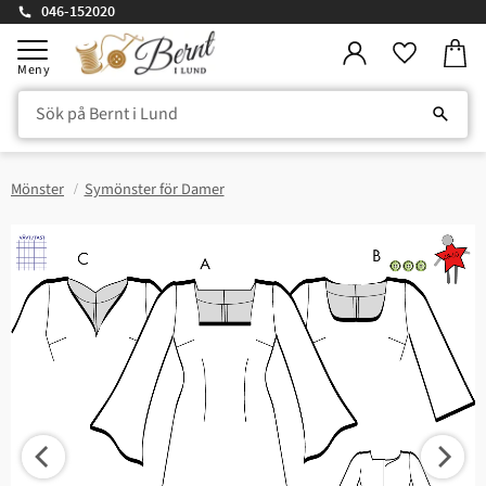
046-152020
Kundv
Meny
Favorite
Mönster
Symönster för Damer