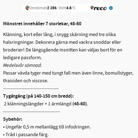
M
önstret innehåller 7 storlekar, 48-60
Klänning, kort eller lång, i snygg skärning med tre olika
halsringningar. Dekorera gärna med vackra snoddar eller
broderier! De längsgående insnitten kan väljas bort för en
ledigare passform.
Medelsvår sömnad.
Passar vävda tyger med tungt fall men även linne, bomullstyger,
thaisiden och viscose.
------------------------------------
Tygåtgång (på 140-150 cm bredd):
2 klänningslängder + 1 ärmlängd
.
(48-60)
-------------------------------------
Sybehör:
• Ungefär 0,5 m mellanlägg till infodringen.
• Tråd i passande färg.