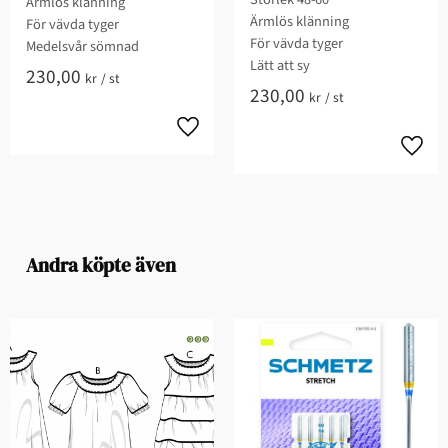
Ärmlös klänning​​
Ärmlös klänning​​​​
För vävda tyger​
För vävda tyger​​
​Medelsvår sömnad​​​​​
Lätt att sy​​
230,00
kr
/
st
230,00
kr
/
st
Andra köpte även