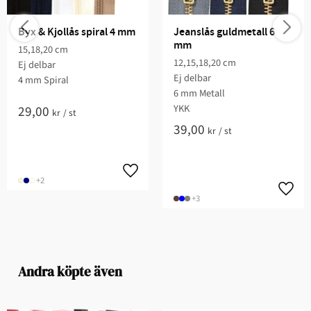
Byx & Kjollås spiral 4 mm
Jeanslås guldmetall 6 
mm
15,18,20 cm
12,15,18,20 cm
Ej delbar
Ej delbar
4 mm Spiral
6 mm Metall
YKK
29,00
kr
/
st
39,00
kr
/
st
+2
+3
Andra köpte även