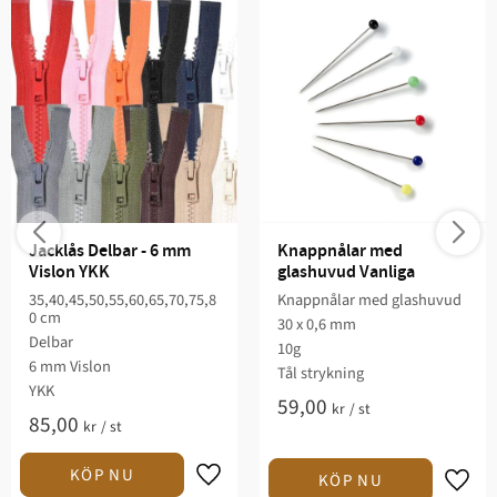
Jacklås Delbar - 6 mm 
Knappnålar med 
Vislon YKK
glashuvud Vanliga
35,40,45,50,55,60,65,70,75,8
Knappnålar med glashuvud
0 cm
30 x 0,6 mm
Delbar
10g
6 mm Vislon
Tål strykning
YKK
59,00
kr
/
st
85,00
kr
/
st