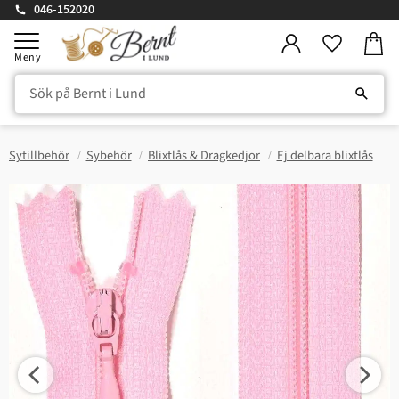
046-152020
Kundv
Meny
Favorite
Sytillbehör
Sybehör
Blixtlås & Dragkedjor
Ej delbara blixtlås