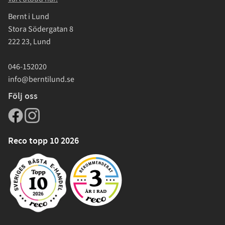
Bernt i Lund
Stora Södergatan 8
222 23, Lund
046-152020
info@berntilund.se
Följ oss
Reco topp 10 2026