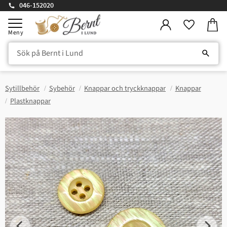
046-152020
Kundv
Meny
Favorite
Sytillbehör
Sybehör
Knappar och tryckknappar
Knappar
Plastknappar