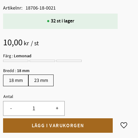
Artikelnr
18706-18-0021
32 st i lager
10,00
kr
/
st
Färg :
Lemonad
Bredd :
18 mm
18 mm
23 mm
Antal
-
+
Lägg til