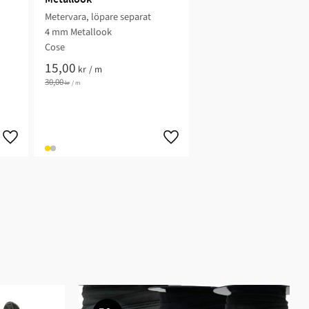
Metervara, löpare separat
4 mm Metallook
Cose
15,00
kr
/
m
30,00
kr
/
m
Lägg till i favoriter
Lägg till i favoriter