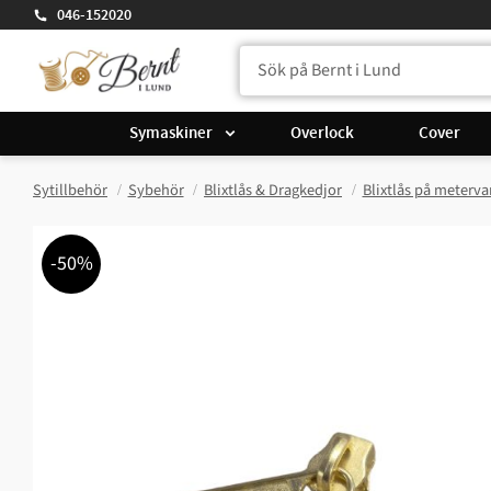
046-152020
Symaskiner
Overlock
Cover
Sytillbehör
Sybehör
Blixtlås & Dragkedjor
Blixtlås på meterva
50
%