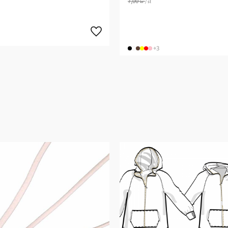
7,00
kr
/
st
+3