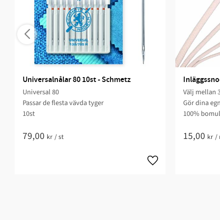
Universalnålar 80 10st - Schmetz
Inläggssnod
Universal 80
Välj mellan 
Passar de flesta vävda tyger
Gör dina eg
10st
100% bomul
79,00
15,00
kr
/
st
kr
/