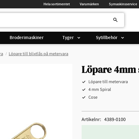
Hela sortimentet
Varumärken
Symaskinsservice
Broderimaskiner
Tyger
Sytillbehör
ra
Löpare till blixtlås på metervara
Löpare 4mm s
Löpare till metervara
4 mm Spiral
Cose
Artikelnr
4389-0100