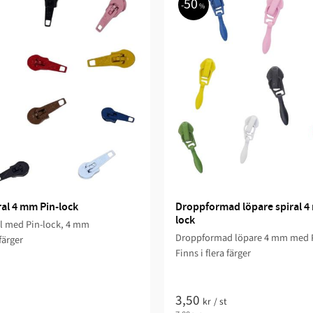
50
%
ral 4 mm Pin-lock
Droppformad löpare spiral 4
lock
al med Pin-lock, 4 mm
Droppformad löpare 4 mm med P
 färger
Finns i flera färger
3,50
kr
/
st