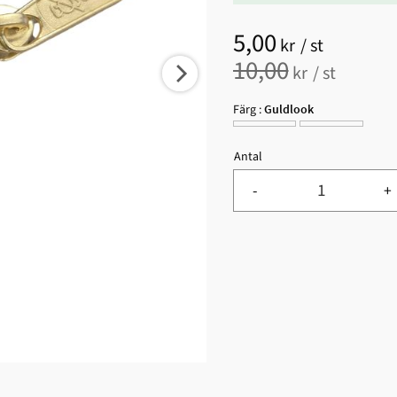
Nedsatt pris:
5,00
kr
/
st
Ordinarie pris:
10,00
kr
/
st
Färg :
Guldlook
Antal
-
+