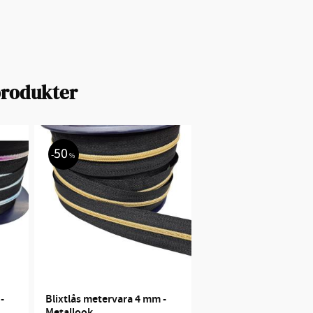
produkter
50
%
 
Blixtlås metervara 4 mm - 
Metallook