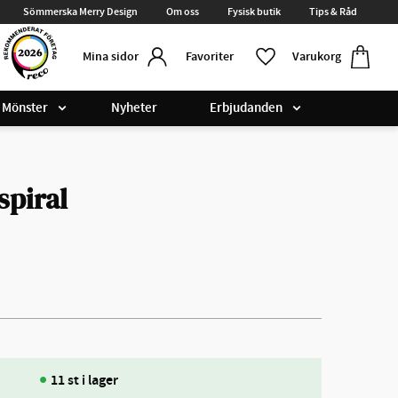
Sömmerska Merry Design
Om oss
Fysisk butik
Tips & Råd
Kundvag
Favoriter
Favoriter
Varukorg
Mina sidor
Mönster
Nyheter
Erbjudanden
piral
11 st i lager