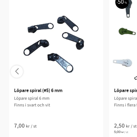
50
%
Löpare spiral (#5) 6 mm
Löpare spi
Löpare spiral 6 mm
Löpare spir
Finns i svart och vit
Finns i flera
7,00
2,50
kr
/
st
kr
/
st
5,00
kr
/
st