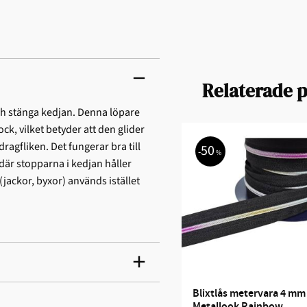
Relaterade 
och stänga kedjan. Denna löpare
ck, vilket betyder att den glider
dragfliken. Det fungerar bra till
50
%
där stopparna i kedjan håller
 (jackor, byxor) används istället
Blixtlås metervara 4 mm -
Metallook Rainbow