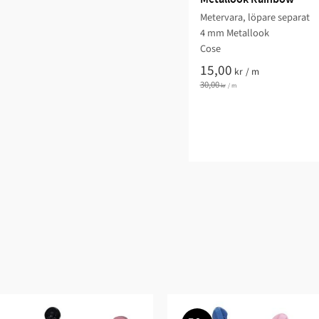
Metervara, löpare separat
4 mm Metallook
Cose
15,00
kr
/
m
30,00
kr
/
m