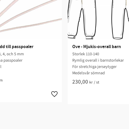
d till passpoaler
Ove - Mjukis-overall barn
3, 4, och 5 mm
Storlek 110-140​
na passpoaler
Rymlig overall i barnstorlekar​
l
För stretchiga jerseytyger​​​
Medelsvår sömnad​​
m
230,00
kr
/
st