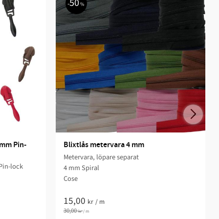
50
%
 mm Pin-
Blixtlås metervara 4 mm
Metervara, löpare separat
in-lock
4 mm Spiral
Cose
15,00
kr
/
m
30,00
kr
/
m