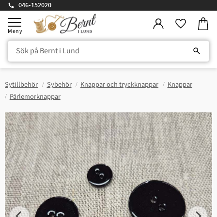
046-152020
Kundv
Meny
Favorite
Sytillbehör
Sybehör
Knappar och tryckknappar
Knappar
Pärlemorknappar