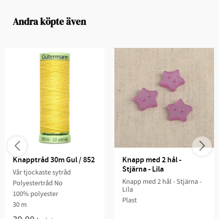
Andra köpte även
Knapptråd 30m Gul / 852
Knapp med 2 hål - 
Stjärna - Lila
Vår tjockaste sytråd
Knapp med 2 hål - Stjärna -
Polyestertråd No
Lila
100% polyester
Plast
30 m