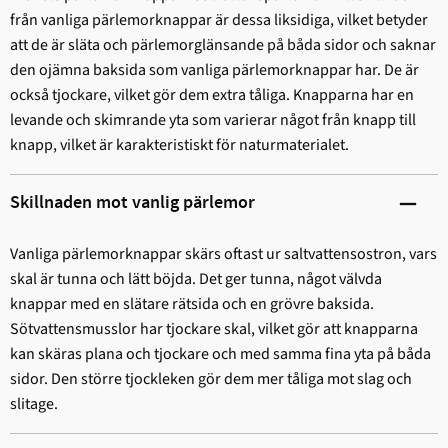
från vanliga pärlemorknappar är dessa liksidiga, vilket betyder
att de är släta och pärlemorglänsande på båda sidor och saknar
den ojämna baksida som vanliga pärlemorknappar har. De är
också tjockare, vilket gör dem extra tåliga. Knapparna har en
levande och skimrande yta som varierar något från knapp till
knapp, vilket är karakteristiskt för naturmaterialet.
Skillnaden mot vanlig pärlemor
Vanliga pärlemorknappar skärs oftast ur saltvattensostron, vars
skal är tunna och lätt böjda. Det ger tunna, något välvda
knappar med en slätare rätsida och en grövre baksida.
Sötvattensmusslor har tjockare skal, vilket gör att knapparna
kan skäras plana och tjockare och med samma fina yta på båda
sidor. Den större tjockleken gör dem mer tåliga mot slag och
slitage.