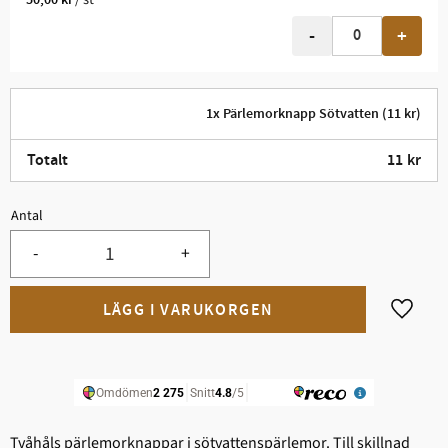
-
+
1x Pärlemorknapp Sötvatten (11 kr)
Totalt
11
kr
Antal
-
+
Lägg til
Tvåhåls pärlemorknappar i sötvattenspärlemor. Till skillnad