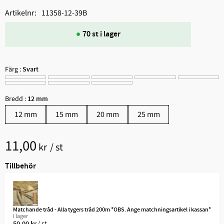
Artikelnr
11358-12-39B
70 st i lager
Färg :
Svart
Bredd :
12 mm
12 mm
15 mm
20 mm
25 mm
11,00
kr
/
st
Tillbehör
Matchande tråd - Alla tygers tråd 200m *OBS. Ange matchningsartikel i kassan*
I lager
/
st
50,00
kr