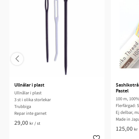
Ullnålar i plast
Sashikotrå
Pastel
Ullnålar i plast
100 m, 100%
3 st i olika storlekar
Flerfärgad: 
Trubbiga
Ej delbar, ma
Repar inte garnet
Made in Jap
29,00
kr
/
st
125,00
kr