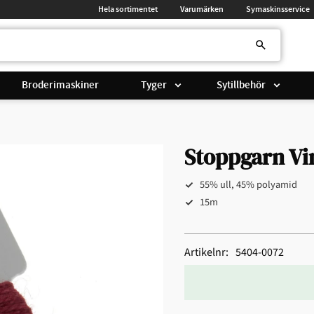
Hela sortimentet
Varumärken
Symaskinsservice
Broderimaskiner
Tyger
Sytillbehör
Stoppgarn Vi
55% ull, 45% polyamid
15m
Artikelnr
5404-0072