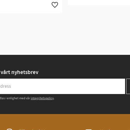
vårt nyhetsbrev
las i enlighet med vår
integritetspolicy
.