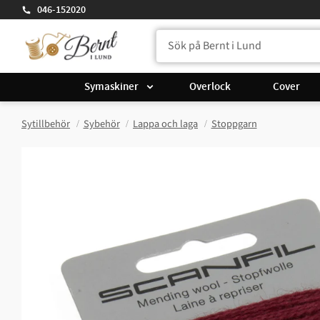
046-152020
Symaskiner
Overlock
Cover
Sytillbehör
Sybehör
Lappa och laga
Stoppgarn