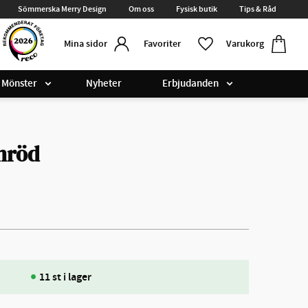
Sömmerska Merry Design
Om oss
Fysisk butik
Tips & Råd
Kundvag
Favoriter
Favoriter
Varukorg
Mina sidor
Mönster
Nyheter
Erbjudanden
nröd
11 st i lager