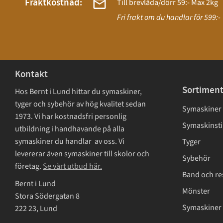
Fraktkostnad:
Till brevlåda/dörr 59:- Max 2kg
Fri frakt om du handlar för 599:-
Kontakt
Sortimen
Hos Bernt i Lund hittar du symaskiner,
tyger och sybehör av hög kvalitet sedan
Symaskiner
1973. Vi har kostnadsfri personlig
Symaskinsti
utbildning i handhavande på alla
symaskiner du handlar av oss. Vi
Tyger
levererar även symaskiner till skolor och
Sybehör
företag.
Se vårt utbud här.
Band och re
Bernt i Lund
Mönster
Stora Södergatan 8
Symaskiner 
222 23, Lund