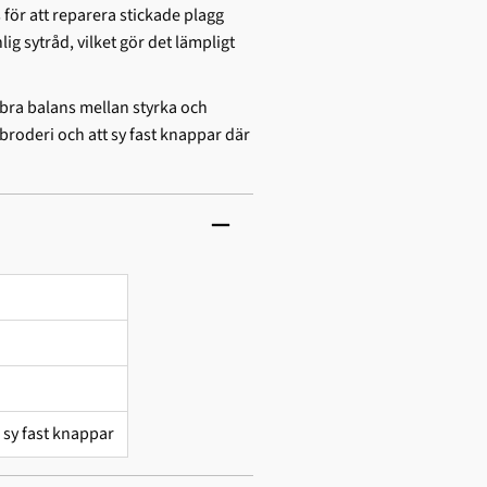
 för att reparera stickade plagg
g sytråd, vilket gör det lämpligt
 bra balans mellan styrka och
roderi och att sy fast knappar där
 sy fast knappar