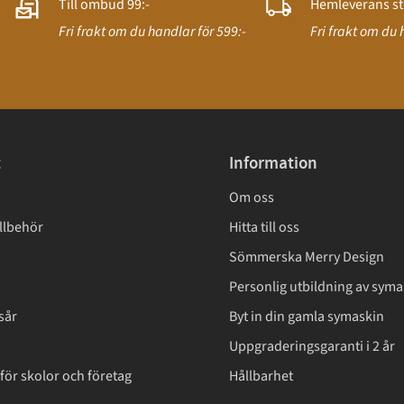
Till ombud 99:-
Hemleverans st
Fri frakt om du handlar för 599:-
Fri frakt om du 
t
Information
Om oss
llbehör
Hitta till oss
Sömmerska Merry Design
Personlig utbildning av syma
sår
Byt in din gamla symaskin
Uppgraderingsgaranti i 2 år
för skolor och företag
Hållbarhet