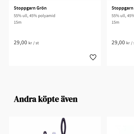
Stoppgarn Grön
Stoppgarn 
55% ull, 45% polyamid
55% ull, 45
15m
15m
29,00
29,00
kr
/
st
kr
/
Andra köpte även