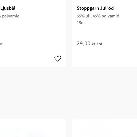
Ljusblå
Stoppgarn Julröd
% polyamid
55% ull, 45% polyamid
15m
29,00
st
kr
/
st