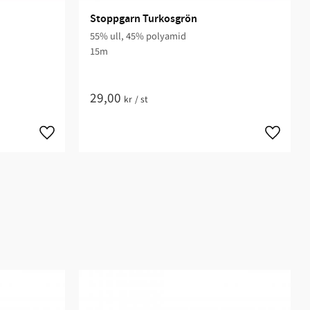
Stoppgarn Turkosgrön
55% ull, 45% polyamid
15m
29,00
kr
/
st