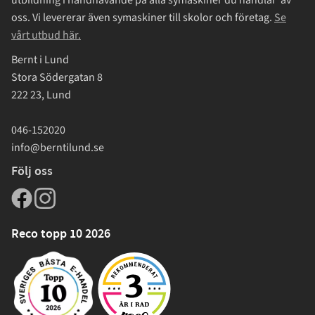
utbildning i handhavande på alla symaskiner du handlar av
oss. Vi levererar även symaskiner till skolor och företag.
Se
vårt utbud här.
Bernt i Lund
Stora Södergatan 8
222 23, Lund
046-152020
info@berntilund.se
Följ oss
Reco topp 10 2026