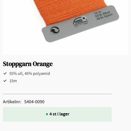
Stoppgarn Orange
55% ull, 45% polyamid
15m
Artikelnr
5404-0090
4 st i lager