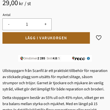
29,00
kr
/
st
Antal
-
+
Lägg til
Ullstoppgarn från Scanfil är ett praktiskt tillbehör för reparation
av stickade plagg som utsätts för mycket slitage, såsom
strumpor och tröjor. Garnet är tjockare och mjukare än vanlig
sytråd, vilket gör det lämpligt för både reparation och broderi.
Detta stoppgarn består av 55% ull och 45% nylon, vilket ger en
bra balans mellan styrka och mjukhet. Med en längd på 15
meter är det tillräckligt för flera reparationer eller projekt.