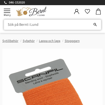
046-152020
Kundv
Meny
Favorite
Sytillbehör
Sybehör
Lappa och laga
Stoppgarn