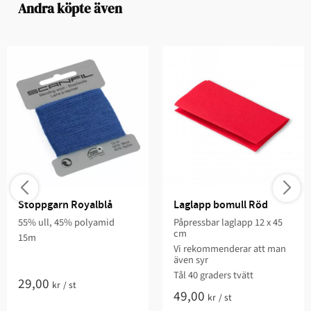
Andra köpte även
Stoppgarn Royalblå
Laglapp bomull Röd
55% ull, 45% polyamid
Påpressbar laglapp 12 x 45
cm
15m
Vi rekommenderar att man
även syr
Tål 40 graders tvätt
29,00
kr
/
st
49,00
kr
/
st