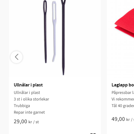
Ullnålar i plast
Laglapp b
Ullnålar i plast
Påpressbar l
3 st i olika storlekar
Vi rekommen
Trubbiga
Tål 40 grader
Repar inte garnet
49,00
kr
/
29,00
kr
/
st