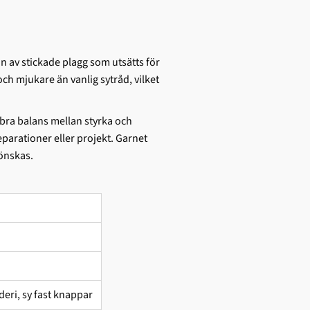
on av stickade plagg som utsätts för
ch mjukare än vanlig sytråd, vilket
 bra balans mellan styrka och
reparationer eller projekt. Garnet
 önskas.
deri, sy fast knappar