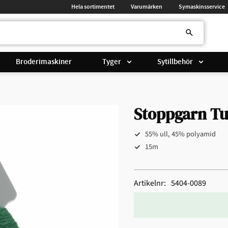
Hela sortimentet
Varumärken
Symaskinsservice
Broderimaskiner
Tyger
Sytillbehör
Stoppgarn T
55% ull, 45% polyamid
15m
Artikelnr
5404-0089