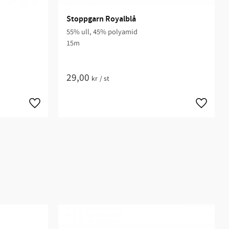
Stoppgarn Royalblå
55% ull, 45% polyamid
15m
29,00
kr
/
st