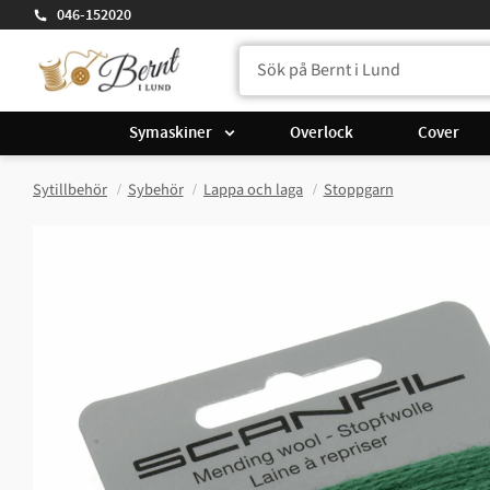
046-152020
Symaskiner
Overlock
Cover
Sytillbehör
Sybehör
Lappa och laga
Stoppgarn