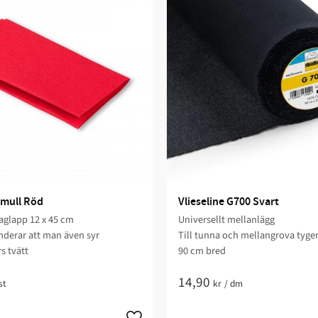
omull Röd
Vlieseline G700 Svart
aglapp 12 x 45 cm
Universellt mellanlägg
derar att man även syr
Till tunna och mellangrova tyge
s tvätt
90 cm bred
14,90
st
kr
/
dm