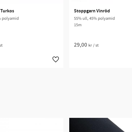
 Turkos
Stoppgarn Vinröd
% polyamid
55% ull, 45% polyamid
15m
29,00
st
kr
/
st