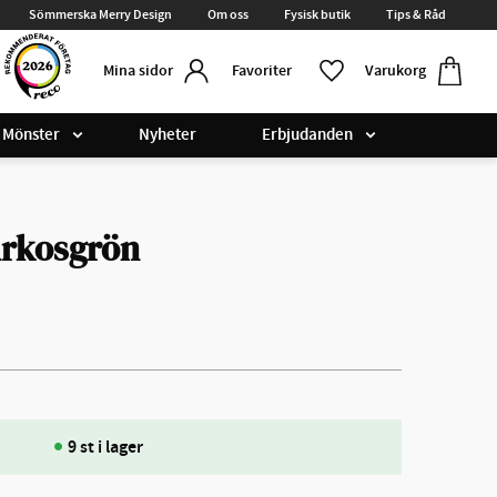
Sömmerska Merry Design
Om oss
Fysisk butik
Tips & Råd
Kundvag
Favoriter
Favoriter
Varukorg
Mina sidor
Mönster
Nyheter
Erbjudanden
urkosgrön
9 st i lager