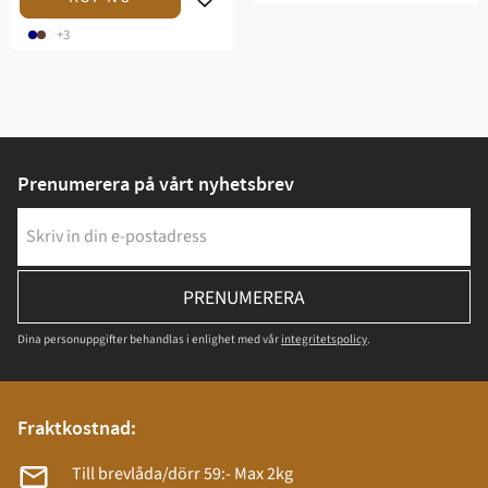
+3
Prenumerera på vårt nyhetsbrev
PRENUMERERA
Dina personuppgifter behandlas i enlighet med vår
integritetspolicy
.
Fraktkostnad:
Till brevlåda/dörr 59:- Max 2kg