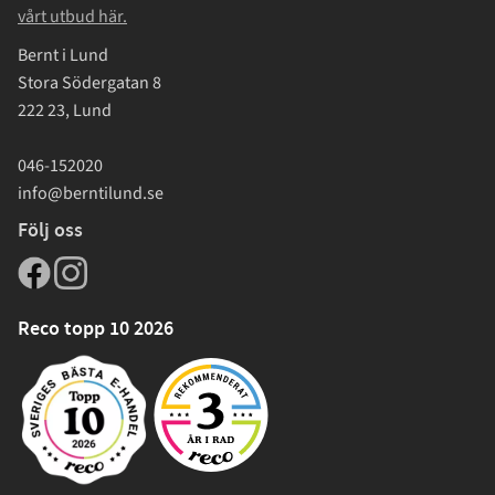
vårt utbud här.
Bernt i Lund
Stora Södergatan 8
222 23, Lund
046-152020
info@berntilund.se
Följ oss
Reco topp 10 2026