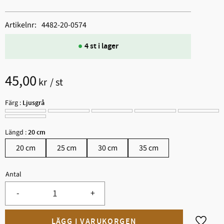
Artikelnr
4482-20-0574
4 st i lager
45,00
kr
/
st
Färg :
Ljusgrå
Längd :
20 cm
20 cm
25 cm
30 cm
35 cm
Antal
-
+