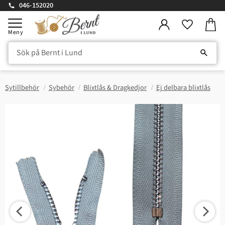
046-152020
Kundv
Meny
Favorite
Sytillbehör
Sybehör
Blixtlås & Dragkedjor
Ej delbara blixtlås