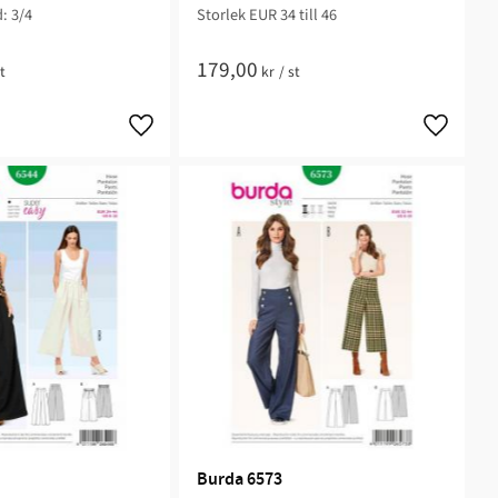
: 3/4
Storlek EUR 34 till 46
179,00
t
kr
/
st
Lägg till i favoriter
Lägg till 
Burda 6573