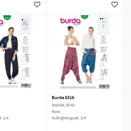
Lägg till i favoriter
Lägg till 
Burda 6316
Storlek 34-42
Byxa
: 1/4
Svårighetsgrad: 2/4