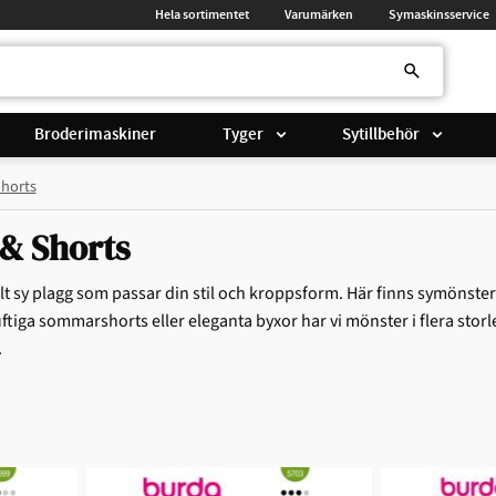
Hela sortimentet
Varumärken
Symaskinsservice
Broderimaskiner
Tyger
Sytillbehör
Shorts
& Shorts
lt sy plagg som passar din stil och kroppsform. Här finns symönster
uftiga sommarshorts eller eleganta byxor har vi mönster i flera stor
.