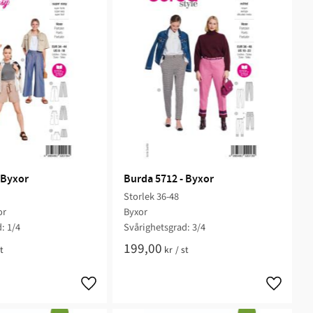
 Byxor
Burda 5712 - Byxor
Storlek 36-48
or
Byxor
: 1/4
Svårighetsgrad: 3/4
199,00
t
kr
/
st
Lägg till i favoriter
Lägg till 