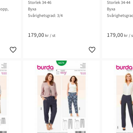
Storlek 34-46
Storlek 34-44
topp,
Byxa
Byxa
Svårighetsgrad: 3/4
Svårighetsgrad
179,00
179,00
kr
/
st
kr
/
s
Lägg till i favoriter
Lägg till i favoriter