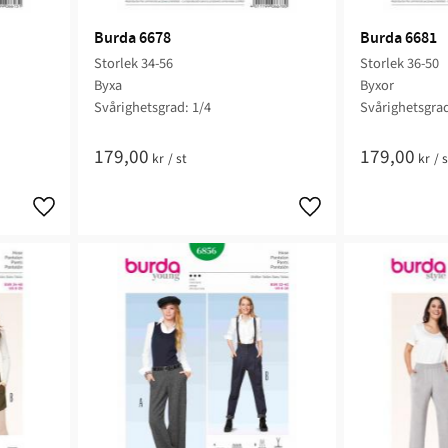
Burda 6678
Burda 6681
Storlek 34-56
Storlek 36-50
Byxa
Byxor
Svårighetsgrad: 1/4
Svårighetsgrad
179,00
179,00
kr
/
st
kr
/
s
Lägg till i favoriter
Lägg till i favoriter