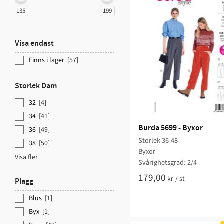
135
199
Visa endast
Finns i lager
57
Storlek Dam
32
4
34
41
Burda 5699 - Byxor
36
49
Storlek 36-48
38
50
Byxor
Visa fler
Svårighetsgrad: 2/4
179,00
kr
/
st
Plagg
Blus
1
Byx
1