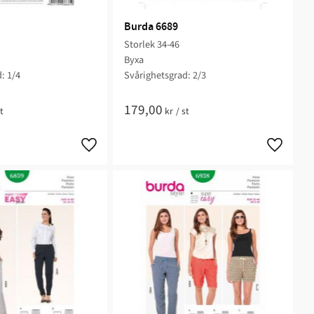
Burda 6689
Storlek 34-46
Byxa
: 1/4
Svårighetsgrad: 2/3
179,00
t
kr
/
st
Lägg till i favoriter
Lägg till 