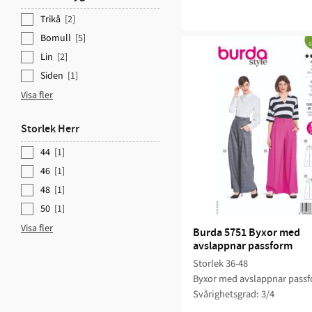
Trikå
2
Bomull
5
Lin
2
Siden
1
Visa fler
Storlek Herr
44
1
46
1
48
1
50
1
Visa fler
Burda 5751 Byxor med 
avslappnar passform
Storlek 36-48
Byxor med avslappnar pass
Svårighetsgrad: 3/4