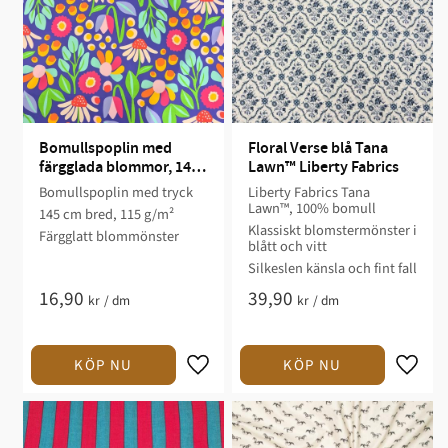
Bomullspoplin med 
Floral Verse blå Tana 
färgglada blommor, 145 
Lawn™ Liberty Fabrics
cm, 115 g/m²
Bomullspoplin med tryck
Liberty Fabrics Tana
Lawn™, 100% bomull
145 cm bred, 115 g/m²
Klassiskt blomstermönster i
Färgglatt blommönster
blått och vitt
Silkeslen känsla och fint fall
16,90
39,90
kr
/
dm
kr
/
dm