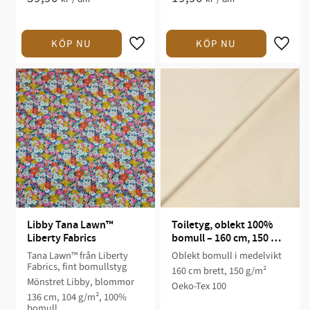
Libby Tana Lawn™ 
Toiletyg, oblekt 100% 
Liberty Fabrics
bomull – 160 cm, 150 
g/m²
Tana Lawn™ från Liberty
Oblekt bomull i medelvikt
Fabrics, fint bomullstyg
160 cm brett, 150 g/m²
Mönstret Libby, blommor
Oeko-Tex 100
136 cm, 104 g/m², 100%
bomull