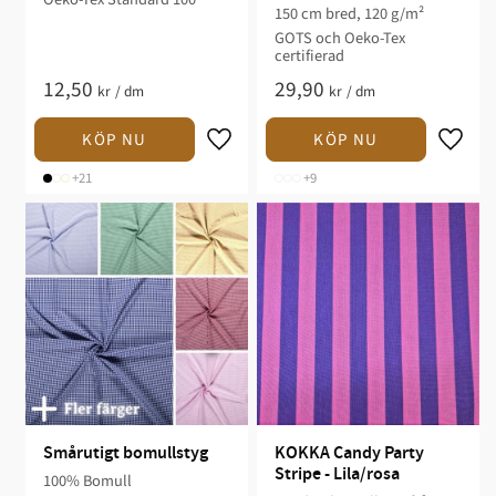
150 cm bred, 120 g/m²
GOTS och Oeko-Tex
certifierad
12,50
29,90
kr
/
dm
kr
/
dm
+21
+9
Smårutigt bomullstyg
KOKKA Candy Party 
Stripe - Lila/rosa
100% Bomull