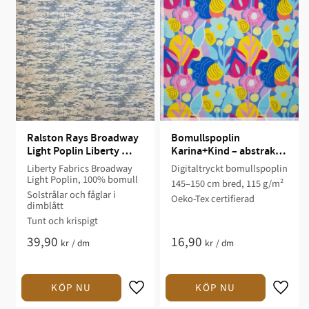
Ralston Rays Broadway 
Bomullspoplin 
Light Poplin Liberty 
Karina+Kind – abstrakt 
Fabrics
blommönster
Liberty Fabrics Broadway
Digitaltryckt bomullspoplin
Light Poplin, 100% bomull
145–150 cm bred, 115 g/m²
Solstrålar och fåglar i
Oeko-Tex certifierad
dimblått
Tunt och krispigt
39,90
16,90
kr
/
dm
kr
/
dm