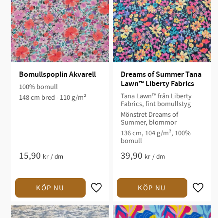
Bomullspoplin Akvarell
Dreams of Summer Tana 
Lawn™ Liberty Fabrics
100% bomull
Tana Lawn™ från Liberty
148 cm bred - 110 g/m²
Fabrics, fint bomullstyg
Mönstret Dreams of
Summer, blommor
136 cm, 104 g/m², 100%
bomull
15,90
39,90
kr
/
dm
kr
/
dm