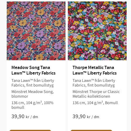
Meadow Song Tana 
Thorpe Metallic Tana 
Lawn™ Liberty Fabrics
Lawn™ Liberty Fabrics
Tana Lawn™ från Liberty
Tana Lawn™ från Liberty
Fabrics, fint bomullstyg
Fabrics, fint bomullstyg
Mönstret Meadow Song,
Mönstret Thorpe ur Classic
blommor
Metallic-kollektionen
136 cm, 104 g/m², 100%
136 cm, 104 g/m², Bomull
bomull
39,90
39,90
kr
/
dm
kr
/
dm