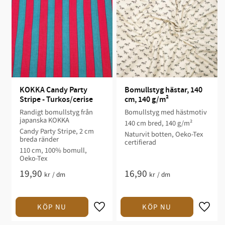
KOKKA Candy Party 
Bomullstyg hästar, 140 
Stripe - Turkos/cerise
cm, 140 g/m²
Randigt bomullstyg från
Bomullstyg med hästmotiv
japanska KOKKA
140 cm bred, 140 g/m²
Candy Party Stripe, 2 cm
Naturvit botten, Oeko-Tex
breda ränder
certifierad
110 cm, 100% bomull,
Oeko-Tex
19,90
16,90
kr
/
dm
kr
/
dm