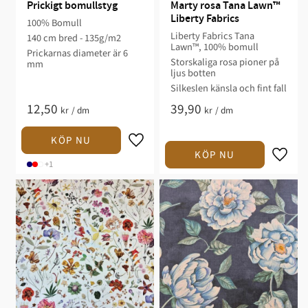
Prickigt bomullstyg
Marty rosa Tana Lawn™ 
Liberty Fabrics
100% Bomull
Liberty Fabrics Tana
140 cm bred - 135g/m2
Lawn™, 100% bomull
Prickarnas diameter är 6
Storskaliga rosa pioner på
mm
ljus botten
Silkeslen känsla och fint fall
12,50
39,90
kr
/
dm
kr
/
dm
+1