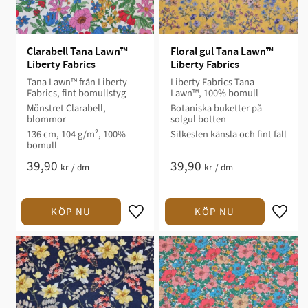
Clarabell Tana Lawn™ 
Floral gul Tana Lawn™ 
Liberty Fabrics
Liberty Fabrics
Tana Lawn™ från Liberty
Liberty Fabrics Tana
Fabrics, fint bomullstyg
Lawn™, 100% bomull
Mönstret Clarabell,
Botaniska buketter på
blommor
solgul botten
136 cm, 104 g/m², 100%
Silkeslen känsla och fint fall
bomull
39,90
39,90
kr
/
dm
kr
/
dm