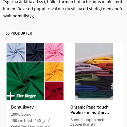
Tygerna är lätta att sy i, håller formen fint och känns mjuka mot
huden. De är ett populärt val när du vill ha ett stadigt men ändå
svalt bomullstyg.
50 PRODUKTER
Bomullsväv
Organic Papertouch 
Poplin – mind the 
100% bomull
MAKER, ekologisk 
Bomullspoplin med
150 cm bred - 140 g/m²
bomull
papperskänsla
Oeko-Tex Standard 100