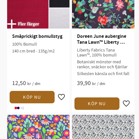
Småprickigt bomullstyg
Doreen June aubergine 
Tana Lawn™ Liberty 
100% Bomull
Fabrics
Liberty Fabrics Tana
140 cm bred - 135g/m2
Lawn™, 100% bomull
Botaniskt mönster med
rankor, snäckor och fjärilar
Silkeslen känsla och fint fall
12,50
39,90
kr
/
dm
kr
/
dm
+1