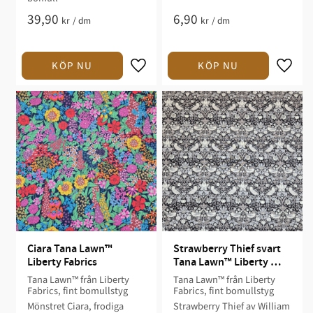
39,90
6,90
kr
/
dm
kr
/
dm
Ciara Tana Lawn™ 
Strawberry Thief svart 
Liberty Fabrics
Tana Lawn™ Liberty 
Fabrics
Tana Lawn™ från Liberty
Tana Lawn™ från Liberty
Fabrics, fint bomullstyg
Fabrics, fint bomullstyg
Mönstret Ciara, frodiga
Strawberry Thief av William