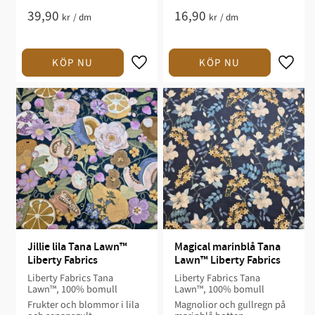
39,90
16,90
kr
/
dm
kr
/
dm
Jillie lila Tana Lawn™ 
Magical marinblå Tana 
Liberty Fabrics
Lawn™ Liberty Fabrics
Liberty Fabrics Tana
Liberty Fabrics Tana
Lawn™, 100% bomull
Lawn™, 100% bomull
Frukter och blommor i lila
Magnolior och gullregn på