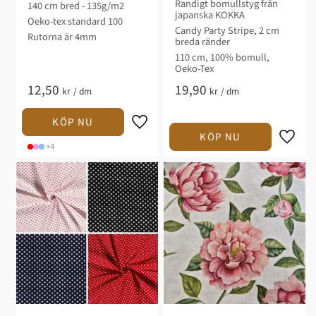
Randigt bomullstyg från
140 cm bred - 135g/m2
japanska KOKKA
Oeko-tex standard 100
Candy Party Stripe, 2 cm
Rutorna är 4mm
breda ränder
110 cm, 100% bomull,
Oeko-Tex
12,50
19,90
kr
/
dm
kr
/
dm
+4