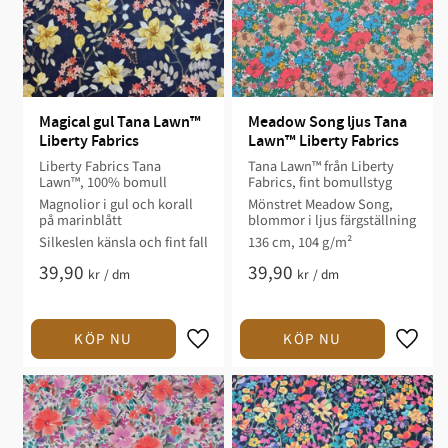
Magical gul Tana Lawn™ 
Meadow Song ljus Tana 
Liberty Fabrics
Lawn™ Liberty Fabrics
Liberty Fabrics Tana
Tana Lawn™ från Liberty
Lawn™, 100% bomull
Fabrics, fint bomullstyg
Magnolior i gul och korall
Mönstret Meadow Song,
på marinblått
blommor i ljus färgställning
Silkeslen känsla och fint fall
136 cm, 104 g/m²
39,90
39,90
kr
/
dm
kr
/
dm