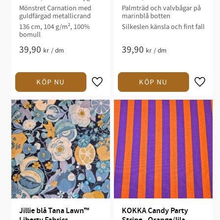
Mönstret Carnation med
Palmträd och valvbågar på
guldfärgad metallicrand
marinblå botten
136 cm, 104 g/m², 100%
Silkeslen känsla och fint fall
bomull
39,90
39,90
kr
/
dm
kr
/
dm
Jillie blå Tana Lawn™ 
KOKKA Candy Party 