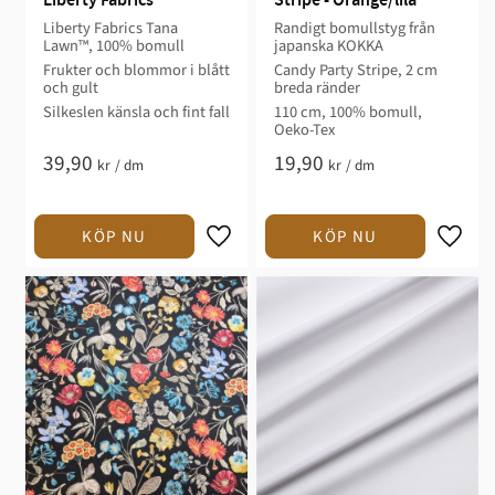
Liberty Fabrics
Stripe - Orange/lila
Liberty Fabrics Tana
Randigt bomullstyg från
Lawn™, 100% bomull
japanska KOKKA
Frukter och blommor i blått
Candy Party Stripe, 2 cm
och gult
breda ränder
Silkeslen känsla och fint fall
110 cm, 100% bomull,
Oeko-Tex
39,90
19,90
kr
/
dm
kr
/
dm