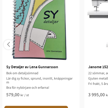
Sy Detaljer av Lena Gunnarsson
Janome 152
Bok om detaljsömnad
22 sömmar, au
Lär dig sy fickor, sprund, insnitt, knäppningar
Gjuten metal
m
Fri frakt, 5 år
Bra för nybörjare och erfarna!
579,00
3 995,00
kr
/
st
k