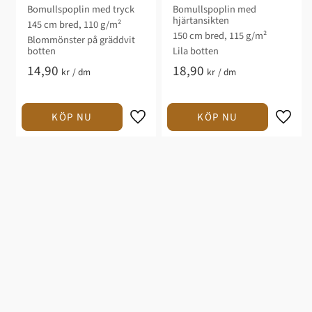
Bomullspoplin med tryck
Bomullspoplin med
hjärtansikten
145 cm bred, 110 g/m²
150 cm bred, 115 g/m²
Blommönster på gräddvit
botten
Lila botten
14,90
18,90
kr
/
dm
kr
/
dm