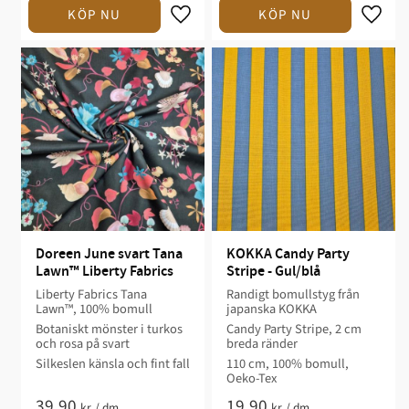
Doreen June svart Tana 
KOKKA Candy Party 
Lawn™ Liberty Fabrics
Stripe - Gul/blå
Liberty Fabrics Tana
Randigt bomullstyg från
Lawn™, 100% bomull
japanska KOKKA
Botaniskt mönster i turkos
Candy Party Stripe, 2 cm
och rosa på svart
breda ränder
Silkeslen känsla och fint fall
110 cm, 100% bomull,
Oeko-Tex
39,90
19,90
kr
/
dm
kr
/
dm