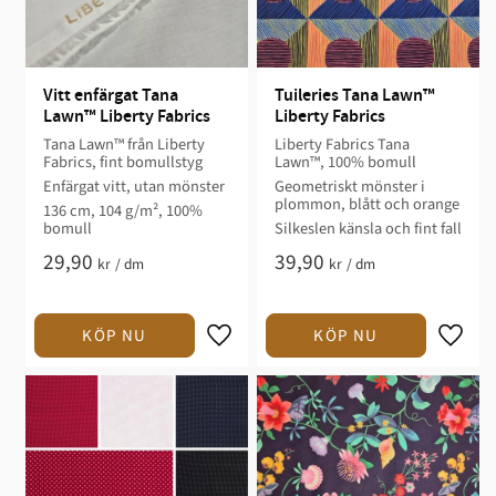
Vitt enfärgat Tana 
Tuileries Tana Lawn™ 
Lawn™ Liberty Fabrics
Liberty Fabrics
Tana Lawn™ från Liberty
Liberty Fabrics Tana
Fabrics, fint bomullstyg
Lawn™, 100% bomull
Enfärgat vitt, utan mönster
Geometriskt mönster i
plommon, blått och orange
136 cm, 104 g/m², 100%
bomull
Silkeslen känsla och fint fall
29,90
39,90
kr
/
dm
kr
/
dm