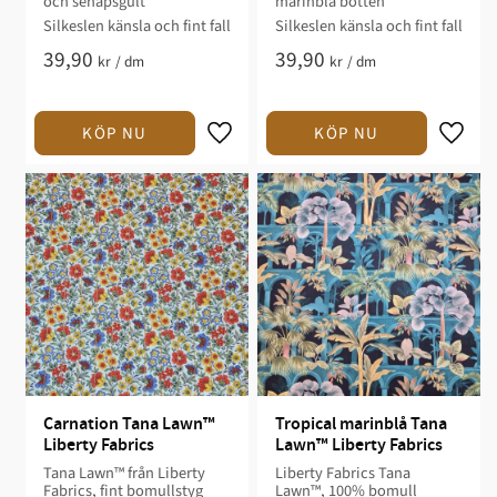
och senapsgult
marinblå botten
Silkeslen känsla och fint fall
Silkeslen känsla och fint fall
39,90
39,90
kr
/
dm
kr
/
dm
Carnation Tana Lawn™ 
Tropical marinblå Tana 
Liberty Fabrics
Lawn™ Liberty Fabrics
Tana Lawn™ från Liberty
Liberty Fabrics Tana
Fabrics, fint bomullstyg
Lawn™, 100% bomull