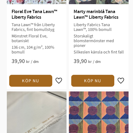
Floral Eve Tana Lawn™ 
Marty marinblå Tana 
Liberty Fabrics
Lawn™ Liberty Fabrics
Tana Lawn™ från Liberty
Liberty Fabrics Tana
Fabrics, fint bomullstyg
Lawn™, 100% bomull
Mönstret Floral Eve,
Storskaligt
botaniskt
blomstermönster med
pioner
136 cm, 104 g/m², 100%
bomull
Silkeslen känsla och fint fall
39,90
39,90
kr
/
dm
kr
/
dm