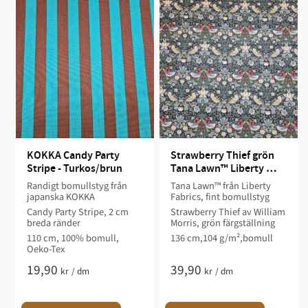
KOKKA Candy Party 
Strawberry Thief grön 
Stripe - Turkos/brun
Tana Lawn™ Liberty 
Fabrics
Randigt bomullstyg från
Tana Lawn™ från Liberty
japanska KOKKA
Fabrics, fint bomullstyg
Candy Party Stripe, 2 cm
Strawberry Thief av William
breda ränder
Morris, grön färgställning
110 cm, 100% bomull,
136 cm,104 g/m²,bomull
Oeko-Tex
19,90
39,90
kr
/
dm
kr
/
dm