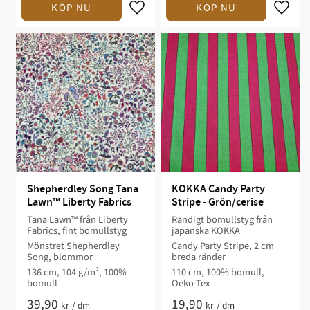
Shepherdley Song Tana 
KOKKA Candy Party 
Lawn™ Liberty Fabrics
Stripe - Grön/cerise
Tana Lawn™ från Liberty
Randigt bomullstyg från
Fabrics, fint bomullstyg
japanska KOKKA
Mönstret Shepherdley
Candy Party Stripe, 2 cm
Song, blommor
breda ränder
136 cm, 104 g/m², 100%
110 cm, 100% bomull,
bomull
Oeko-Tex
39,90
19,90
kr
/
dm
kr
/
dm