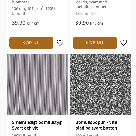
blommor
Morris, svart med
metallicskimmer
136 cm, 104 g/m², 100%
bomull
136 cm bred
39,90
39,90
kr
/
dm
kr
/
dm
Smalrandigt bomullstyg 
Bomullspoplin - Vita 
Svart och vit
blad på svart botten
100% Bomull
100% Bomull