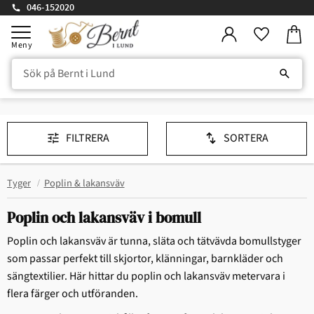
046-152020
Kundv
Meny
Favorite
FILTRERA
SORTERA
Tyger
Poplin & lakansväv
Poplin och lakansväv i bomull
Poplin och lakansväv är tunna, släta och tätvävda bomullstyger
som passar perfekt till skjortor, klänningar, barnkläder och
sängtextilier. Här hittar du poplin och lakansväv metervara i
flera färger och utföranden.