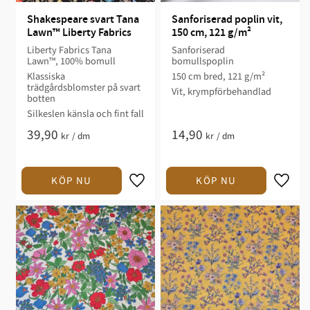
Shakespeare svart Tana 
Sanforiserad poplin vit, 
Lawn™ Liberty Fabrics
150 cm, 121 g/m²
Liberty Fabrics Tana
Sanforiserad
Lawn™, 100% bomull
bomullspoplin
Klassiska
150 cm bred, 121 g/m²
trädgårdsblomster på svart
Vit, krympförbehandlad
botten
Silkeslen känsla och fint fall
39,90
14,90
kr
/
dm
kr
/
dm