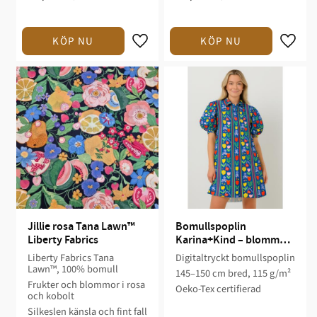
Jillie rosa Tana Lawn™ 
Bomullspoplin 
Liberty Fabrics
Karina+Kind – blommor 
och ränder
Liberty Fabrics Tana
Digitaltryckt bomullspoplin
Lawn™, 100% bomull
145–150 cm bred, 115 g/m²
Frukter och blommor i rosa
Oeko-Tex certifierad
och kobolt
Silkeslen känsla och fint fall