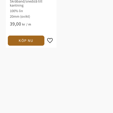
Skråband/snedslå till
kantning
100% lin
20mm (ovikt)
39,00
kr
/
m