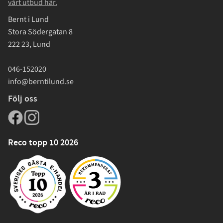
vårt utbud här.
Bernt i Lund
Stora Södergatan 8
222 23, Lund
046-152020
info@berntilund.se
Följ oss
Reco topp 10 2026