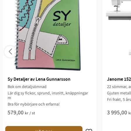
Sy Detaljer av Lena Gunnarsson
Janome 152
Bok om detaljsömnad
22 sömmar, au
Lär dig sy fickor, sprund, insnitt, knäppningar
Gjuten metal
m
Fri frakt, 5 år
Bra för nybörjare och erfarna!
579,00
3 995,00
kr
/
st
k