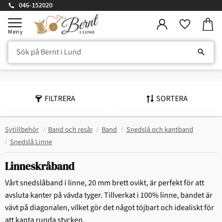
046-152020
Kundv
Meny
Favorite
FILTRERA
SORTERA
Sytillbehör
Band och resår
Band
Snedslå och kantband
Snedslå Linne
Linneskråband
Vårt snedslåband i linne, 20 mm brett ovikt, är perfekt för att
avsluta kanter på vävda tyger. Tillverkat i 100% linne, bandet är
vävt på diagonalen, vilket gör det något töjbart och idealiskt för
att kanta runda stycken.