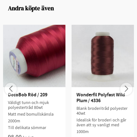
Andra köpte även
DecoBob Röd / 209
Wonderfil Polyfast Wild 
Plum / 4336
Väldigt tunn och mjuk
polyestertråd 80wt
Blank broderitråd polyester
40wt
Matt med bomullskänsla
Idealisk för broderi och går
2000m
även att sy vanligt med
Till delikata sömmar
1000m