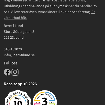
hög kvalitet sedan 1973. Vi har kostnadsfri personlig
utbildning i handhavande på alla symaskiner du handlar av
oss. Vi levererar även symaskiner till skolor och företag.
Se
vårt utbud här.
Bernt i Lund
Stora Södergatan 8
222 23, Lund
046-152020
info@berntilund.se
Följ oss
Reco topp 10 2026