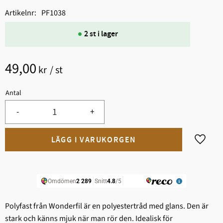
Artikelnr
PF1038
2 st i lager
49,00
kr
/
st
Antal
-
+
Lägg til
Polyfast från Wonderfil är en polyestertråd med glans. Den är
stark och känns mjuk när man rör den. Idealisk för