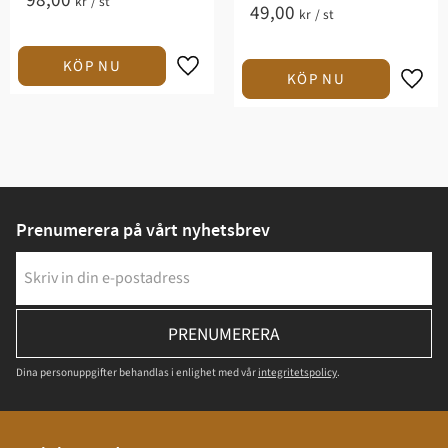
98,00
kr
/
st
49,00
kr
/
st
Prenumerera på vårt nyhetsbrev
PRENUMERERA
Dina personuppgifter behandlas i enlighet med vår
integritetspolicy
.