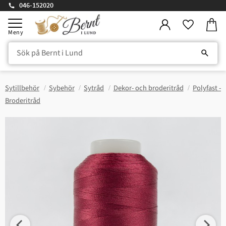
046-152020
Kundv
Meny
Favorite
Sytillbehör
Sybehör
Sytråd
Dekor- och broderitråd
Polyfast -
Broderitråd