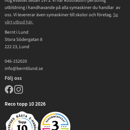
hög kvalitet sedan 1973. Vi har kostnadsfri personlig
utbildning i handhavande på alla symaskiner du handlar av
oss. Vi levererar även symaskiner till skolor och företag.
Se
vårt utbud här.
Bernt i Lund
Stora Södergatan 8
222 23, Lund
046-152020
info@berntilund.se
Följ oss
Reco topp 10 2026