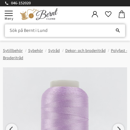
046-152020
Kundv
Meny
Favorite
Sytillbehör
Sybehör
Sytråd
Dekor- och broderitråd
Polyfast -
Broderitråd