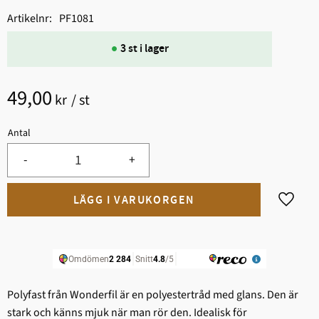
Artikelnr
PF1081
3 st i lager
49,00
kr
/
st
Antal
-
+
Lägg til
Polyfast från Wonderfil är en polyestertråd med glans. Den är
stark och känns mjuk när man rör den. Idealisk för