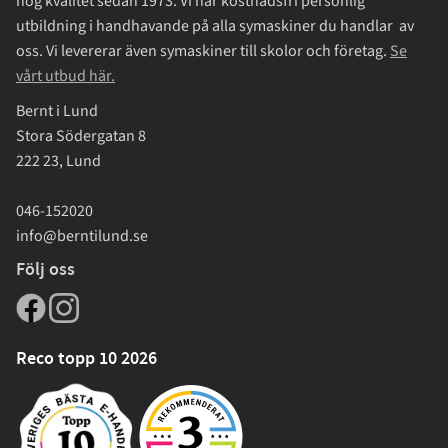
hög kvalitet sedan 1973. Vi har kostnadsfri personlig
utbildning i handhavande på alla symaskiner du handlar av
oss. Vi levererar även symaskiner till skolor och företag.
Se
vårt utbud här.
Bernt i Lund
Stora Södergatan 8
222 23, Lund
046-152020
info@berntilund.se
Följ oss
Reco topp 10 2026