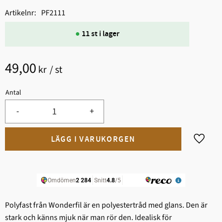
Artikelnr
PF2111
11 st i lager
49,00
kr
/
st
Antal
-
+
Lägg til
Polyfast från Wonderfil är en polyestertråd med glans. Den är
stark och känns mjuk när man rör den. Idealisk för