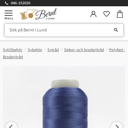
046-152020
Kundv
Meny
Favorite
Sytillbehör
Sybehör
Sytråd
Dekor- och broderitråd
Polyfast -
Broderitråd