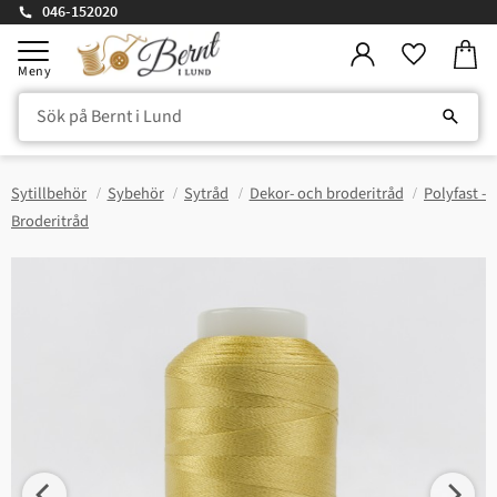
046-152020
Kundv
Meny
Favorite
Sytillbehör
Sybehör
Sytråd
Dekor- och broderitråd
Polyfast -
Broderitråd