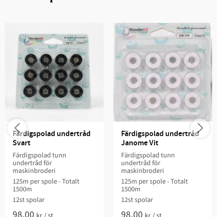
Färdigspolad undertråd 
Färdigspolad undertråd 
Svart
Janome Vit
Färdigspolad tunn
Färdigspolad tunn
undertråd för
undertråd för
maskinbroderi
maskinbroderi
125m per spole - Totalt
125m per spole - Totalt
1500m
1500m
12st spolar
12st spolar
98,00
98,00
kr
/
st
kr
/
st