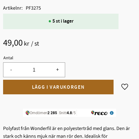
Artikelnr
PF3275
5 st i lager
49,00
kr
/
st
Antal
-
+
Lägg til
Polyfast från Wonderfil är en polyestertråd med glans. Den är
stark och känns mjuk när man rör den. Idealisk för