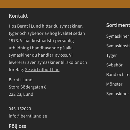
Kontakt
Sortimen
Hos Bernt i Lund hittar du symaskiner,
tyger och sybehör av hög kvalitet sedan
Symaskiner
1973. Vi har kostnadsfri personlig
Symaskinsti
utbildning i handhavande på alla
symaskiner du handlar av oss. Vi
Tyger
levererar även symaskiner till skolor och
Sybehör
företag.
Se vårt utbud här.
Band och re
Bernt i Lund
Mönster
Stora Södergatan 8
Symaskiner 
222 23, Lund
046-152020
info@berntilund.se
Följ oss