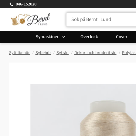
046-152020
Symaskiner
Overlock
Cover
Sytillbehör
Sybehör
Sytråd
Dekor- och broderitråd
Polyfas