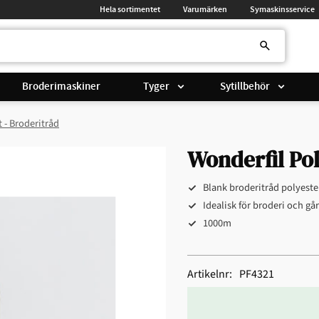
Hela sortimentet
Varumärken
Symaskinsservice
Broderimaskiner
Tyger
Sytillbehör
t - Broderitråd
Wonderfil Pol
Blank broderitråd polyeste
Idealisk för broderi och gå
1000m
Artikelnr
PF4321