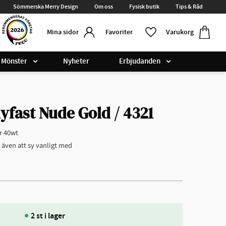
Sömmerska Merry Design
Om oss
Fysisk butik
Tips & Råd
Kundvag
Favoriter
Favoriter
Varukorg
Mina sidor
Mönster
Nyheter
Erbjudanden
yfast Nude Gold / 4321
r 40wt
r även att sy vanligt med
2 st i lager