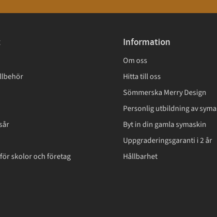
t
Information
Om oss
llbehör
Hitta till oss
Sömmerska Merry Design
Personlig utbildning av syma
sår
Byt in din gamla symaskin
Uppgraderingsgaranti i 2 år
för skolor och företag
Hållbarhet