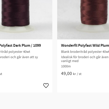
Polyfast Dark Plum / 1099
Wonderfil Polyfast Wild Plum
itråd polyester 40wt
Blank broderitråd polyester 40w
broderi och går även att sy
Idealisk för broderi och går även 
vanligt med
1000m
49,00
st
kr
/
st