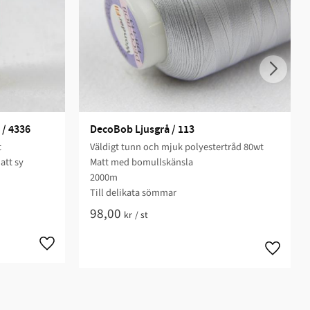
 / 4336
DecoBob Ljusgrå / 113
t
Väldigt tunn och mjuk polyestertråd 80wt
att sy
Matt med bomullskänsla
2000m
Till delikata sömmar
98,00
kr
/
st