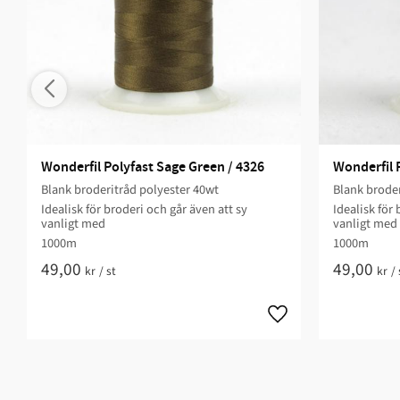
Wonderfil Polyfast Sage Green / 4326
Wonderfil 
Blank broderitråd polyester 40wt
Blank broder
Idealisk för broderi och går även att sy
Idealisk för 
vanligt med
vanligt med
1000m
1000m
49,00
49,00
kr
/
st
kr
/