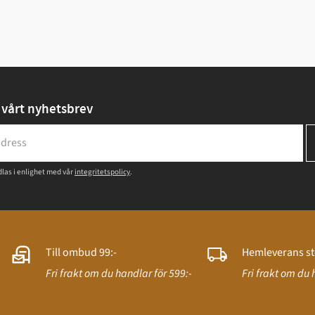
vårt nyhetsbrev
las i enlighet med vår
integritetspolicy
.
Till ombud 99:-
Hemleverans st
Fri frakt om du handlar för 599:-
Fri frakt om du 