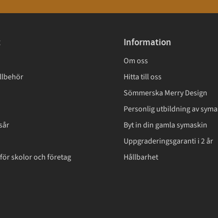
t
Information
Om oss
llbehör
Hitta till oss
Sömmerska Merry Design
Personlig utbildning av syma
sår
Byt in din gamla symaskin
Uppgraderingsgaranti i 2 år
för skolor och företag
Hållbarhet