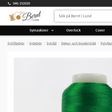
046-152020
Symaskiner
Overlock
Cover
Sytillbehör
Sybehör
Sytråd
Dekor- och broderitråd
Polyfas