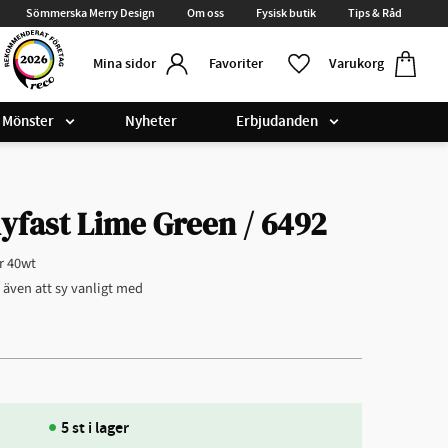
Sömmerska Merry Design
Om oss
Fysisk butik
Tips & Råd
Kundvag
Favoriter
Favoriter
Varukorg
Mina sidor
Mönster
Nyheter
Erbjudanden
yfast Lime Green / 6492
r 40wt
r även att sy vanligt med
5 st i lager