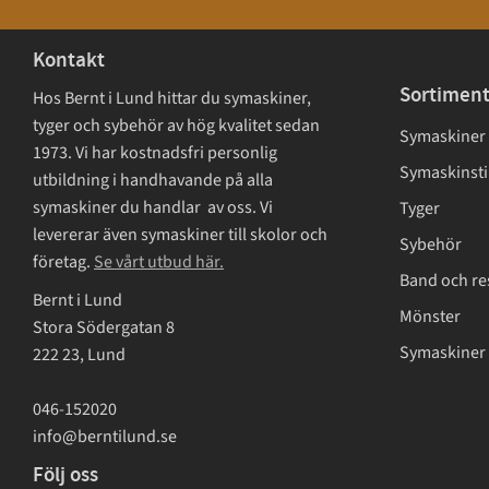
Kontakt
Sortimen
Hos Bernt i Lund hittar du symaskiner,
tyger och sybehör av hög kvalitet sedan
Symaskiner
1973. Vi har kostnadsfri personlig
Symaskinsti
utbildning i handhavande på alla
symaskiner du handlar av oss. Vi
Tyger
levererar även symaskiner till skolor och
Sybehör
företag.
Se vårt utbud här.
Band och re
Bernt i Lund
Mönster
Stora Södergatan 8
Symaskiner 
222 23, Lund
046-152020
info@berntilund.se
Följ oss