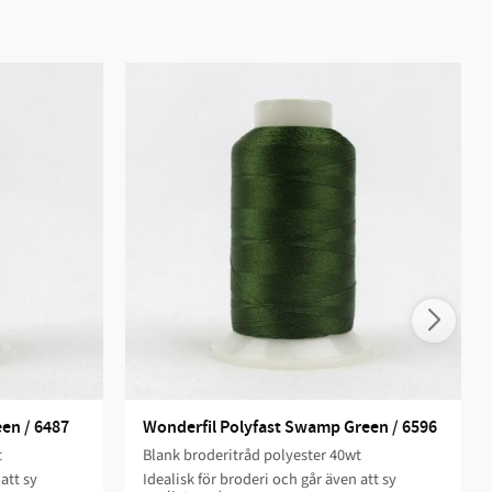
een / 6487
Wonderfil Polyfast Swamp Green / 6596
t
Blank broderitråd polyester 40wt
att sy
Idealisk för broderi och går även att sy