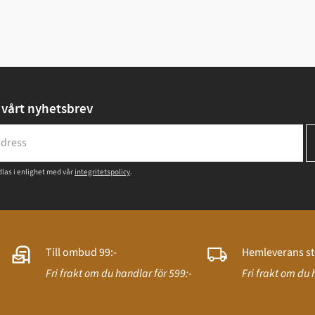
vårt nyhetsbrev
las i enlighet med vår
integritetspolicy
.
Till ombud 99:-
Hemleverans st
Fri frakt om du handlar för 599:-
Fri frakt om du 