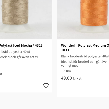
Polyfast Iced Mocha / 4323
Wonderfil Polyfast Medium Or
1033
itråd polyester 40wt
Blank broderitråd polyester 40w
broderi och går även att sy
Idealisk för broderi och går även 
vanligt med
1000m
st
49,00
kr
/
st