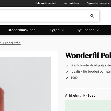
Hela sortimentet
Varumärken
Symaskinsservice
Broderimaskiner
Tyger
Sytillbehör
t - Broderitråd
Wonderfil Pol
Blank broderitråd polyeste
Idealisk för broderi och gå
1000m
Artikelnr
PF1035