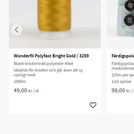
Wonderfil Polyfast Bright Gold / 3259
Färdigspol
Blank broderitråd polyester 40wt
Färdigspolad
maskinbrode
Idealisk för broderi och går även att sy
vanligt med
125m per spo
1000m
12st spolar
49,00
98,00
kr
/
st
kr
/