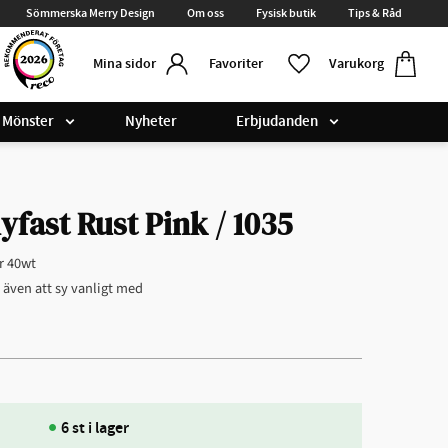
Sömmerska Merry Design
Om oss
Fysisk butik
Tips & Råd
Kundvag
Favoriter
Favoriter
Varukorg
Mina sidor
Mönster
Nyheter
Erbjudanden
yfast Rust Pink / 1035
r 40wt
r även att sy vanligt med
6 st i lager