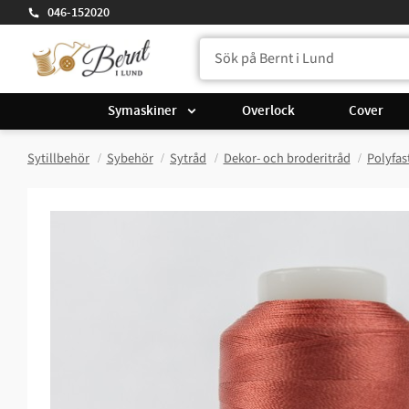
046-152020
Symaskiner
Overlock
Cover
Sytillbehör
Sybehör
Sytråd
Dekor- och broderitråd
Polyfas