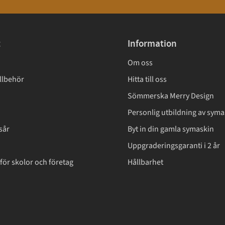
t
Information
Om oss
llbehör
Hitta till oss
Sömmerska Merry Design
Personlig utbildning av syma
sår
Byt in din gamla symaskin
Uppgraderingsgaranti i 2 år
för skolor och företag
Hållbarhet