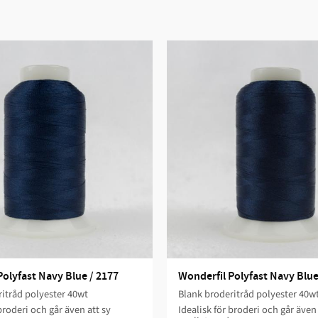
Polyfast Navy Blue / 2177
Wonderfil Polyfast Navy Blue
itråd polyester 40wt
Blank broderitråd polyester 40w
broderi och går även att sy
Idealisk för broderi och går även 