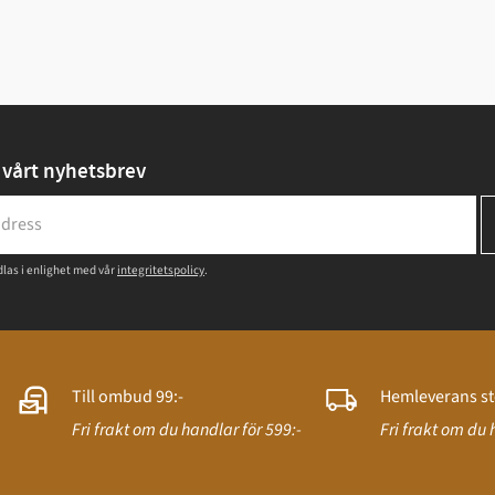
vårt nyhetsbrev
las i enlighet med vår
integritetspolicy
.
Till ombud 99:-
Hemleverans st
Fri frakt om du handlar för 599:-
Fri frakt om du 