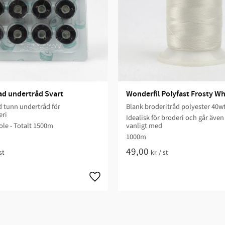
ad undertråd Svart
Wonderfil Polyfast Frosty Wh
 tunn undertråd för
Blank broderitråd polyester 40w
ri
Idealisk för broderi och går även 
le - Totalt 1500m
vanligt med
1000m
49,00
st
kr
/
st