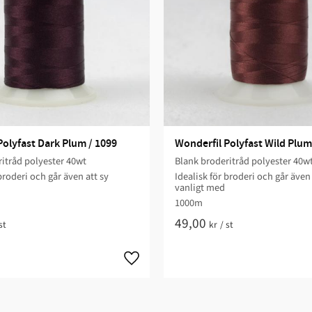
Polyfast Dark Plum / 1099
Wonderfil Polyfast Wild Plum
itråd polyester 40wt
Blank broderitråd polyester 40w
broderi och går även att sy
Idealisk för broderi och går även 
vanligt med
1000m
49,00
st
kr
/
st