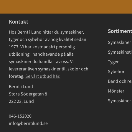
Kontakt
Sortimen
Hos Bernt i Lund hittar du symaskiner,
tyger och sybehör av hög kvalitet sedan
Symaskiner
1973. Vi har kostnadsfri personlig
Symaskinsti
utbildning i handhavande på alla
symaskiner du handlar av oss. Vi
Tyger
levererar även symaskiner till skolor och
Sybehör
företag.
Se vårt utbud här.
Band och re
Bernt i Lund
Mönster
Stora Södergatan 8
Symaskiner 
222 23, Lund
046-152020
info@berntilund.se