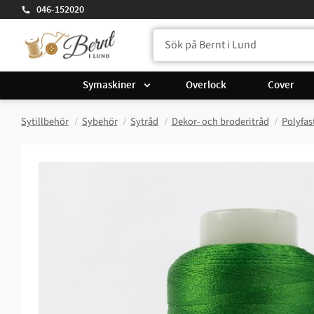
046-152020
Symaskiner
Overlock
Cover
Sytillbehör
Sybehör
Sytråd
Dekor- och broderitråd
Polyfas