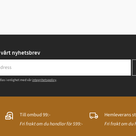
vårt nyhetsbrev
las i enlighet med vår
integritetspolicy
.
Till ombud 99:-
Hemleverans st
Fri frakt om du handlar för 599:-
Fri frakt om du 