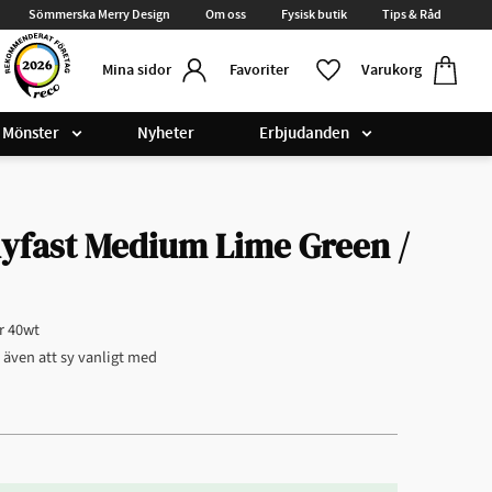
Sömmerska Merry Design
Om oss
Fysisk butik
Tips & Råd
Kundvag
Favoriter
Favoriter
Varukorg
Mina sidor
Mönster
Nyheter
Erbjudanden
lyfast Medium Lime Green /
r 40wt
r även att sy vanligt med