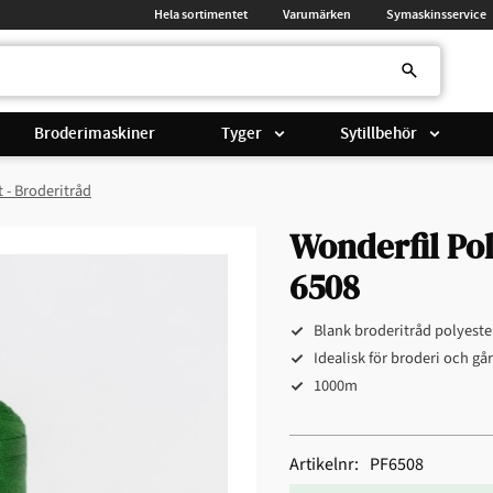
Hela sortimentet
Varumärken
Symaskinsservice
Broderimaskiner
Tyger
Sytillbehör
t - Broderitråd
Wonderfil Po
6508
Blank broderitråd polyeste
Idealisk för broderi och gå
1000m
Artikelnr
PF6508