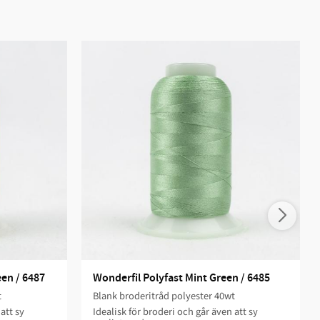
een / 6487
Wonderfil Polyfast Mint Green / 6485
t
Blank broderitråd polyester 40wt
att sy
Idealisk för broderi och går även att sy