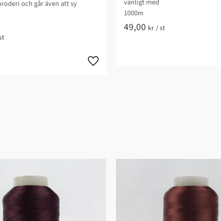
vanligt med
broderi och går även att sy
1000m
49,00
kr
/
st
st