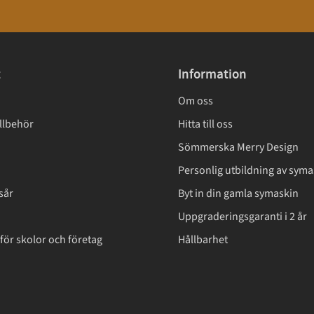
t
Information
Om oss
llbehör
Hitta till oss
Sömmerska Merry Design
Personlig utbildning av syma
sår
Byt in din gamla symaskin
Uppgraderingsgaranti i 2 år
för skolor och företag
Hållbarhet