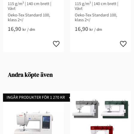
115 g/m² | 140 cm brett |
115 g/m² | 140 cm brett |
Vävt
Vävt
Oeko-Tex Standard 100,
Oeko-Tex Standard 100,
klass 2</
klass 2</
16,90
16,90
kr
/
dm
kr
/
dm
Andra köpte även
INGÅR PRODUKTER FÖR 1 270 KR