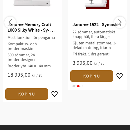
Janome Memory Craft 
Janome 1522 - Symaskin
1000 Silky White - Sy- 
22 sömmar, automatiskt
och broderimaskin
knapphål, flera färger
Mest funktion för pengarna
Gjuten metallstomme, 3-
Kompakt sy- och
delad matning, friarm
broderimaskin
Fri frakt, 5 års garanti
300 sömmar, 241
broderidesigner
3 995,00
kr
/
st
Broderiyta 140 × 140 mm
18 995,00
kr
/
st
+1