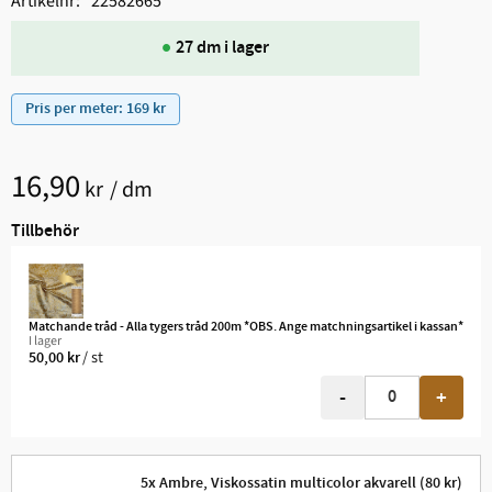
Artikelnr
22582665
27 dm i lager
Pris per meter: 169 kr
16,90
kr
/
dm
Tillbehör
Matchande tråd - Alla tygers tråd 200m *OBS. Ange matchningsartikel i kassan*
I lager
/
st
50,00
kr
-
+
5x Ambre, Viskossatin multicolor akvarell (80 kr)