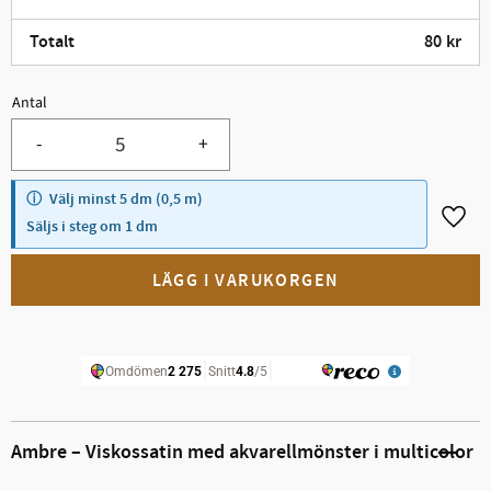
Totalt
80
kr
Antal
Minst 5.
-
+
Välj minst 5 dm (0,5 m)
Lägg t
Säljs i steg om 1 dm
Ambre – Viskossatin med akvarellmönster i multicolor