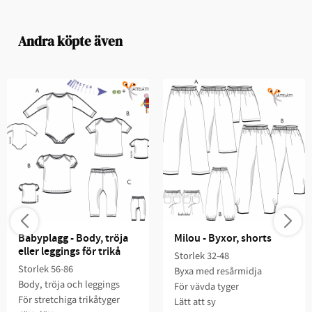
Andra köpte även
Babyplagg - Body, tröja 
Milou - Byxor, shorts
eller leggings för trikå
Storlek 32-48
Storlek 56-86​
Byxa med resårmidja​​
Body, tröja och leggings​​​
För vävda tyger
För stretchiga trikåtyger​
Lätt att sy​