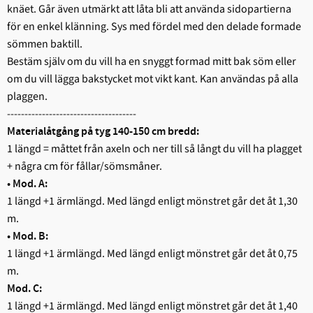
knäet. Går även utmärkt att låta bli att använda sidopartierna
för en enkel klänning. Sys med fördel med den delade formade
sömmen baktill.
Bestäm själv om du vill ha en snyggt formad mitt bak söm eller
om du vill lägga bakstycket mot vikt kant. Kan användas på alla
plaggen.
-------------------------------------
Materialåtgång på tyg 140-150 cm bredd:
1 längd = måttet från axeln och ner till så långt du vill ha plagget
+ några cm för fållar/sömsmåner.
• Mod. A:
1 längd +1 ärmlängd. Med längd enligt mönstret går det åt 1,30
m.
• Mod. B:
1 längd +1 ärmlängd. Med längd enligt mönstret går det åt 0,75
m.
Mod. C:
1 längd +1 ärmlängd. Med längd enligt mönstret går det åt 1,40