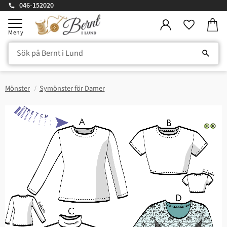
046-152020
Kundv
Meny
Favorite
Mönster
Symönster för Damer