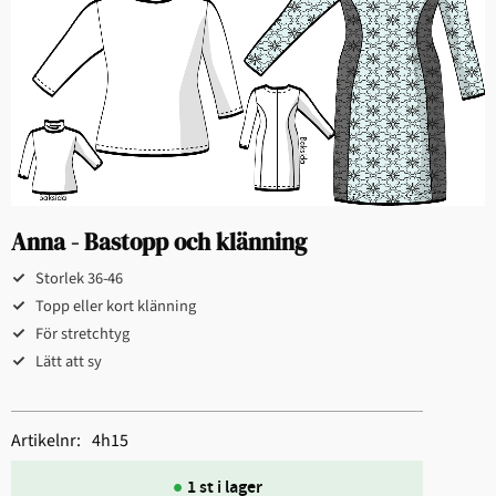
Anna - Bastopp och klänning
Storlek 36-46​​​​
Topp eller kort klänning​​​​​
​För stretchtyg​​​​
Lätt att sy​​
Artikelnr
4h15
1 st i lager