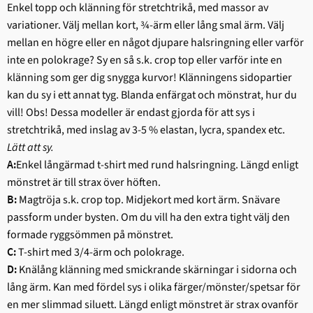
Enkel topp och klänning för stretchtrikå, med massor av
variationer. Välj mellan kort, ¾-ärm eller lång smal ärm. Välj
mellan en högre eller en något djupare halsringning eller varför
inte en polokrage? Sy en så s.k. crop top eller varför inte en
klänning som ger dig snygga kurvor! Klänningens sidopartier
kan du sy i ett annat tyg. Blanda enfärgat och mönstrat, hur du
vill! Obs! Dessa modeller är endast gjorda för att sys i
stretchtrikå, med inslag av 3-5 % elastan, lycra, spandex etc.
Lätt att sy.
Enkel långärmad t-shirt med rund halsringning. Längd enligt
A:
mönstret är till strax över höften.
Magtröja s.k. crop top. Midjekort med kort ärm. Snävare
B:
passform under bysten. Om du vill ha den extra tight välj den
formade ryggsömmen på mönstret.
T-shirt med 3/4-ärm och polokrage.
C:
Knälång klänning med smickrande skärningar i sidorna och
D:
lång ärm. Kan med fördel sys i olika färger/mönster/spetsar för
en mer slimmad siluett. Längd enligt mönstret är strax ovanför