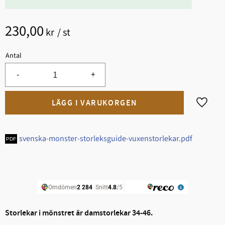
230,00
kr
/
st
Antal
-
+
Lägg til
svenska-monster-storleksguide-vuxenstorlekar.pdf
Storlekar i mönstret är damstorlekar 34-46.